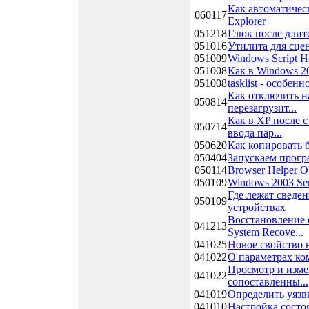
Как автоматичес
060117
Explorer
051218
Глюк после длит
051016
Утилита для сце
051009
Windows Script Ho
051008
Как в Windows 2
051008
tasklist - особе
Как отключить н
050814
перезагрузит...
Как в XP после 
050714
ввода пар...
050620
Как копировать 
050404
Запускаем прогр
050114
Browser Helper O
050109
Windows 2003 Ser
Где лежат сведе
050109
устройствах
Восстановление 
041213
System Recove...
041025
Новое свойство 
041022
О параметрах ко
Просмотр и изме
041022
сопоставленны...
041019
Определить уязви
041010
Настройка состо