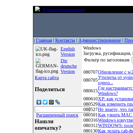
Администрирование
Windows
|
Главная
|
Контакты
|
Администрирование
|
Про
Windows
English
Загрузка, русификация, 
Version
Фильтр по заголовкам
Die
deutsche
Дата
Название
Version
080707
Обновление с w2
Утилиты от sysin
Карта сайта
080705
одноз...
Где настраивает
Поделиться
080615
Windows?
080610
XP: как установ
080529
Как изменить пра
080527
Не знаете, что т
080501
Как узнать MAC 
Расширенный поиск
080316
Windows изнутри
Нашли
080312
WINDOWS: поле
опечатку?
080130
Как делать cab-