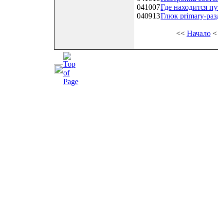
041007
Где находится пу
040913
Глюк primary-раз
<<
Начало