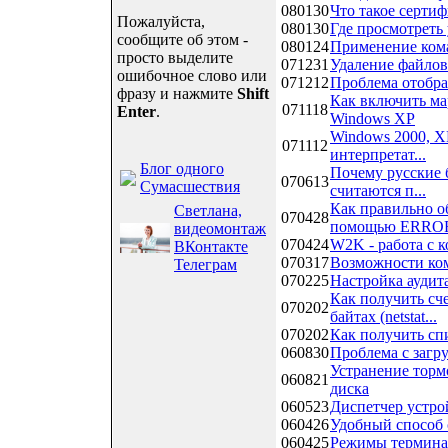
080130
Что такое серти
Пожалуйста,
080130
Где просмотреть
сообщите об этом -
080124
Применение кома
просто выделите
071231
Удаление файлов
ошибочное слово или
071212
Проблема отобр
фразу и нажмите
Shift
Как включить ма
071118
Enter
.
Windows XP
Windows 2000, X
071112
интерпретат...
Блог одного
Почему русские 
070613
Сумасшествия
считаются п...
Как правильно о
Светлана,
070428
помощью ERROR
видеомонтаж
070424
W2K - работа с к
ВКонтакте
070317
Возможности ком
Телеграм
070225
Настройка аудит
Как получить сч
070202
байтах (netstat...
070202
Как получить спи
060830
Проблема с загр
Устранение торм
060821
диска
060523
Диспетчер устро
060426
Удобный способ с
060425
Режимы терминал