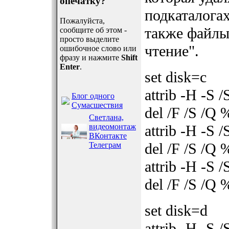
опечатку?
подкаталогах
Пожалуйста,
также файлы,
сообщите об этом -
просто выделите
чтение".
ошибочное слово или
фразу и нажмите
Shift
Enter
.
set disk=c
attrib -H -S
Блог одного
Сумасшествия
del /F /S /Q
Светлана,
видеомонтаж
attrib -H -S
ВКонтакте
del /F /S /Q
Телеграм
attrib -H -S 
del /F /S /Q 
set disk=d
attrib -H -S