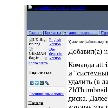
Администрирование
Windows
Удаление фа
|
Главная
|
Контакты
|
Администрирование
|
Про
English
Удаление файлов-параз
Version
Die
Добавил(а) m
deutsche
Version
Команда attr
Карта сайта
и "системны
Поделиться
удалить (в 
ZbThumbnail.
Расширенный поиск
диска. Далее
Нашли
которая удал