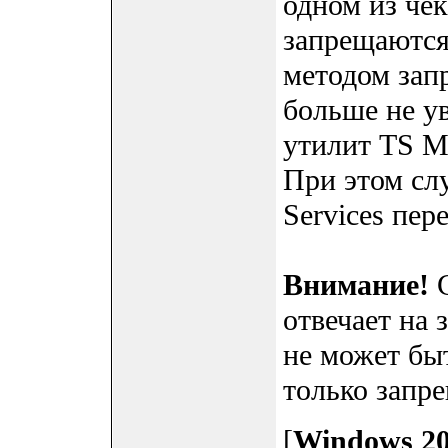
одном из че
запрещаются 
методом зап
больше не ув
утилит TS Ma
При этом сл
Services пер
Внимание!
С
отвечает на з
не может бы
только запре
[
Windows 20