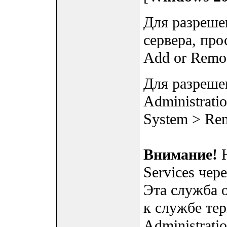
Для разреше
сервера, про
Add or Remov
Для разреше
Administrati
System > Re
Внимание!
Н
Services чер
Эта служба 
к службе те
Administratio