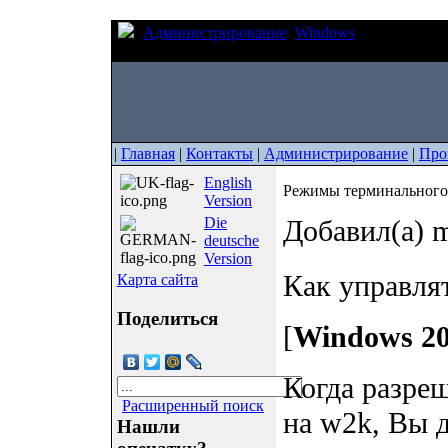
Администрирование
Windows
Режимы терм
терминала
|
Главная
|
Контакты
|
Администрирование
|
Про
English
Режимы терминального 
Version
Die
Добавил(а) m
deutsche
Version
Как управля
Карта сайта
Поделиться
[
Windows 20
Когда разре
Расширенный поиск
на w2k, Вы 
Нашли