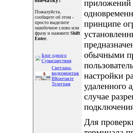
опечатку?
приложений 
одновременн
Пожалуйста,
сообщите об этом -
принципе ог
просто выделите
ошибочное слово или
установленн
фразу и нажмите
Shift
Enter
.
предназначен
обычными п
Блог одного
Сумасшествия
пользовател
Светлана,
видеомонтаж
настройки ра
ВКонтакте
удаленного 
Телеграм
случае разр
подключения
Для проверк
терминала пр