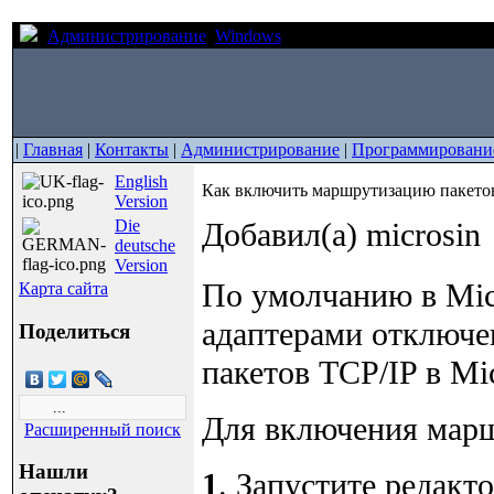
Администрирование
Windows
Как включить маршрутизац
|
Главная
|
Контакты
|
Администрирование
|
Программировани
English
Как включить маршрутизацию пакетов
Version
Die
Добавил(а) microsin
deutsche
Version
По умолчанию в Mic
Карта сайта
адаптерами отключе
Поделиться
пакетов TCP/IP в Mi
Для включения марш
Расширенный поиск
Нашли
1
. Запустите редакто