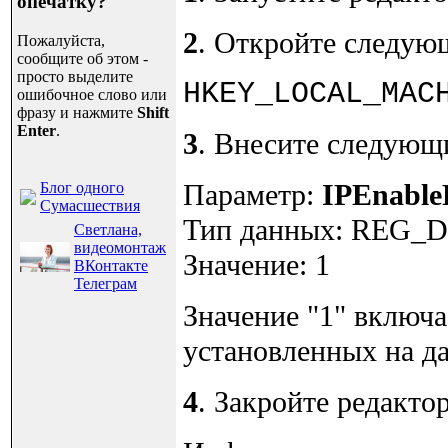
опечатку?
2
. Откройте следую
Пожалуйста,
сообщите об этом -
просто выделите
HKEY_LOCAL_MAC
ошибочное слово или
фразу и нажмите
Shift
Enter
.
3
. Внесите следующ
Параметр:
IPEnable
Блог одного
Сумасшествия
Тип данных: REG
Светлана,
видеомонтаж
Значение: 1
ВКонтакте
Телеграм
Значение "1" включ
установленных на д
4
. Закройте редактор