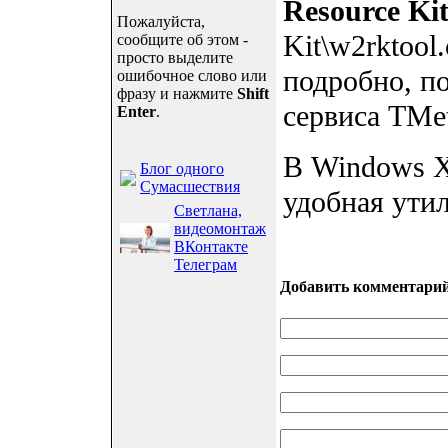
Resource Ki
Пожалуйста,
Kit\w2rktool
сообщите об этом -
просто выделите
подробно, п
ошибочное слово или
фразу и нажмите
Shift
сервиса TMe
Enter
.
В Windows X
Блог одного
Сумасшествия
удобная ути
Светлана,
видеомонтаж
ВКонтакте
Телеграм
Добавить комментари