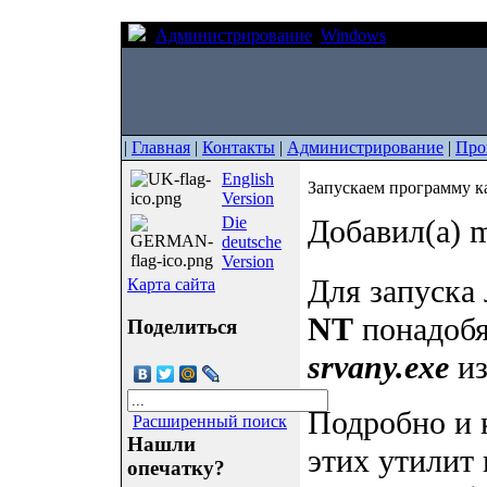
Администрирование
Windows
Запускаем п
|
Главная
|
Контакты
|
Администрирование
|
Про
English
Запускаем программу к
Version
Die
Добавил(а) m
deutsche
Version
Для запуска
Карта сайта
NT
понадобя
Поделиться
srvany.exe
из
Подробно и 
Расширенный поиск
Нашли
этих утилит 
опечатку?