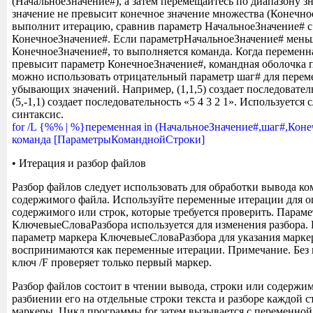
(НачальноеЗначение#), а затем перемещайтесь по диапазону з
значение не превысит конечное значение множества (Конечное
выполнит итерацию, сравнив параметр НачальноеЗначение# с
КонечноеЗначение#. Если параметрНачальноеЗначение# мень
КонечноеЗначение#, то выполняется команда. Когда переменн
превысит параметр КонечноеЗначение#, командная оболочка 
можно использовать отрицательный параметр шаг# для перем
убывающих значений. Например, (1,1,5) создает последовательн
(5,-1,1) создает последовательность «5 4 3 2 1». Используетс
синтаксис.
for /L {%% | %}переменная in (НачальноеЗначение#,шаг#,Коне
команда [ПараметрыКоманднойСтроки]
• Итерация и разбор файлов
Разбор файлов следует использовать для обработки вывода ко
содержимого файла. Используйте переменные итерации для о
содержимого или строк, которые требуется проверить. Параме
КлючевыеСловаРазбора используется для изменения разбора.
параметр маркера КлючевыеСловаРазбора для указания марке
воспринимаются как переменные итерации. Примечание. Без 
ключ /F проверяет только первый маркер.
Разбор файлов состоит в чтении вывода, строки или содержим
разбиении его на отдельные строки текста и разборе каждой с
маркеры. Цикл программы for затем вызывается с переменной