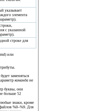
ый указывает
аждого элемента
араметр).
строки,
ия с указанной
раметр).
дной строке для
cmd) или
атрибуты.
) будет заменяться
параметр
команда
не
тр буквы, они
не больше 52
любые знаки, кроме
 файлов %0–%9. Для