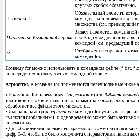
круглых скобок обязательно.
Обязательный элемент, котор
<
команда
>
команду, выполняемого для к
множества (см. предыдущий п
Задает параметры командной 
ПараметрыКоманднойСтроки
необходимые для использован
командой (см. предыдущий па
Отображение справки в коман
/?
команды for.
Команду for можно использовать в командном файле (*.bat, *.
непосредственно запускать в командной строке.
Атрибуты
. К команде for применяются перечисленные ниже 
• В команде for переменная
%переменная
(или
%%переменная
текстовой строкой из заданного параметра
множество
, пока 
обработает все файлы этого множества.
• Имена параметров
переменная
команды for учитывают регис
являются глобальными, и одновременно может быть активно 
переменных.
• Для обозначения параметра
переменная
можно использовать 
цифр 0–9, чтобы не было конфликта с параметрами пакетных