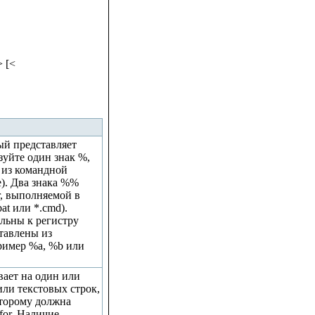
> [<
ый представляет
зуйте один знак %,
 из командной
е). Два знака %%
r, выполняемой в
at или *.cmd).
льны к регистру
тавлены из
ример %a, %b или
вает на один или
или текстовых строк,
оторому должна
for. Наличие