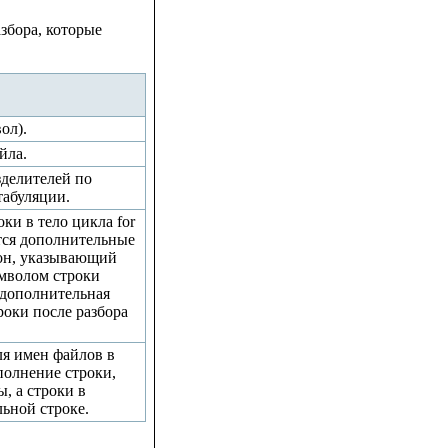
збора, которые
ол).
йла.
зделителей по
табуляции.
ки в тело цикла for
тся дополнительные
он, указывающий
имволом строки
я дополнительная
роки после разбора
ля имен файлов в
олнение строки,
, а строки в
ьной строке.