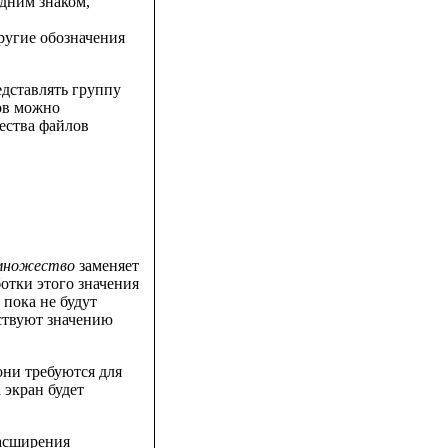
дним знаком,
ругие обозначения
дставлять группу
ов можно
ества файлов
множество
заменяет
аботки этого значения
 пока не будут
ствуют значению
они требуются для
 экран будет
расширения