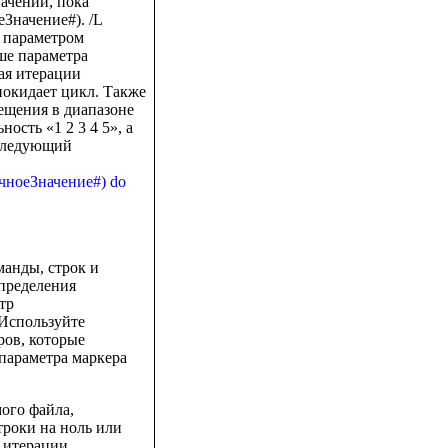
начений, пока
Значение#). /L
 параметром
ше параметра
ая итерации
покидает цикл. Также
ещения в диапазоне
ость «1 2 3 4 5», а
я следующий
чноеЗначение#) do
манды, строк и
пределения
тр
 Используйте
ров, которые
параметра маркера
ого файла,
троки на ноль или
 итерации,