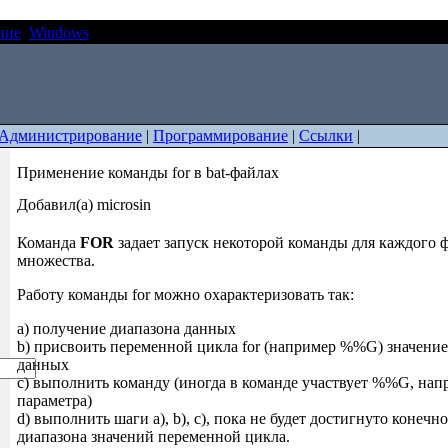
ние
Windows
Применение команды for в bat-файлах
Администрирование
|
Программирование
|
Ссылки
|
Применение команды for в bat-файлах
Добавил(а) microsin
Команда
FOR
задает запуск некоторой команды для каждого ф
множества.
Работу команды for можно охарактеризовать так:
a) получение диапазона данных
b) присвоить переменной цикла for (например %%G) значение
данных
c) выполнить команду (иногда в команде участвует %%G, напр
параметра)
d) выполнить шаги a), b), c), пока не будет достигнуто конечн
диапазона значений переменной цикла.