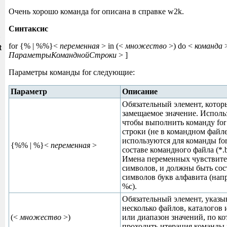
Очень хорошо команда for описана в справке w2k.
Синтаксис
и
for {% | %%}<
переменная
> in (<
множество
>) do <
команда
t
ПараметрыКоманднойСтроки
> ]
Параметры команды for следующие:
Параметр
Описание
Обязательный элемент, котор
замещаемое значение. Исполь
чтобы выполнить команду for
строки (не в командном файл
используются для команды fo
{%% | %}<
переменная
>
составе командного файла (*.b
Имена переменных чувствите
символов, и должны быть сос
символов букв алфавита (нап
%c).
Обязательный элемент, указы
несколько файлов, каталогов 
(<
множество
>)
или диапазон значений, по к
проходить итерация команды 