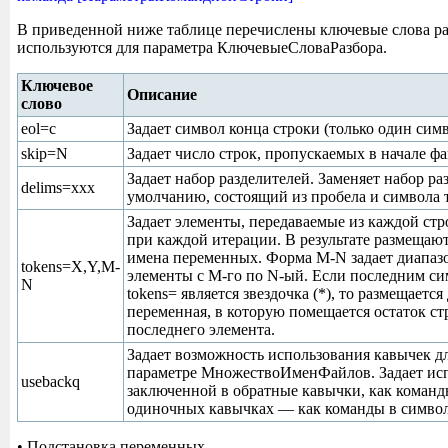
В приведенной ниже таблице перечислены ключевые слова ра
используются для параметра КлючевыеСловаРазбора.
Ключевое
Описание
слово
eol=c
Задает символ конца строки (только один симв
skip=N
Задает число строк, пропускаемых в начале фа
Задает набор разделителей. Заменяет набор ра
delims=xxx
умолчанию, состоящий из пробела и символа 
Задает элементы, передаваемые из каждой стро
при каждой итерации. В результате размещаю
имена переменных. Форма M-N задает диапаз
tokens=X,Y,M-
элементы с M-го по N-ый. Если последним с
N
tokens= является звездочка (*), то размещаетс
переменная, в которую помещается остаток ст
последнего элемента.
Задает возможность использования кавычек д
параметре МножествоИменФайлов. Задает исп
usebackq
заключенной в обратные кавычки, как команды
одиночных кавычках — как команды в символ
• Подстановка переменных