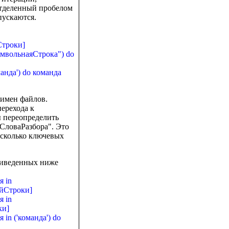
отделенный пробелом
пускаются.
Строки]
имвольнаяСтрока") do
анда') do команда
имен файлов.
перехода к
 переопределить
СловаРазбора". Это
есколько ключевых
приведенных ниже
я in
йСтроки]
я in
ки]
in ('команда') do