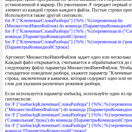
установленной в маркер. По умолчанию /F передает первый 
элемент из каждой строки каждого файла. Пустые строки про
Используется также другой синтаксис.
for /F ["КлючевыеСловаРазбора"] {%% | %}переменная lin
(МножествоИменФайлов) do команда [ПараметрыКомандной
for /F ["КлючевыеСловаРазбора"] {%% | %}переменная in ("С
команда [ПараметрыКоманднойСтроки]
for /F ["КлючевыеСловаРазбора"] {%% | %}переменная in ('ком
[ПараметрыКоманднойСтроки]
Аргумент МножествоИменФайлов задает одно или несколько 
Каждый файл открывается, считывается и обрабатывается до 
следующему файлу параметра МножествоИменФайлов. Чтобы
стандартное поведение разбора, укажите параметр "Ключевые
строка, заключенная в кавычки, которая содержит одно или н
слов для указания различных режимов разбора.
Если используется параметр usebackq, используйте один из 
синтаксисов:
for /F ["usebackqКлючевыеСловаРазбора"] {%% | %}переменна
("МножествоИменФайлов") do команда [ПараметрыКомандно
for /F ["usebackqКлючевыеСловаРазбора"] {%% | %}переменна
('СимвольнаяСтрока') do команда [ПараметрыКоманднойСтро
for /F ["usebackqКлючевыеСловаРазбора"] {%% | %}переменная 
команда [ПараметрыКоманднойСтроки]