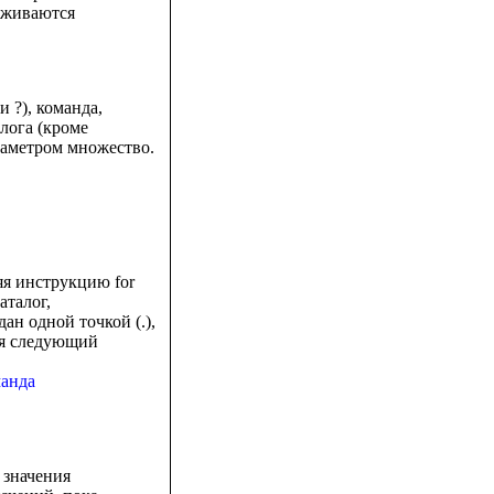
рживаются
 ?), команда,
лога (кроме
раметром множество.
яя инструкцию for
аталог,
ан одной точкой (.),
ся следующий
манда
 значения