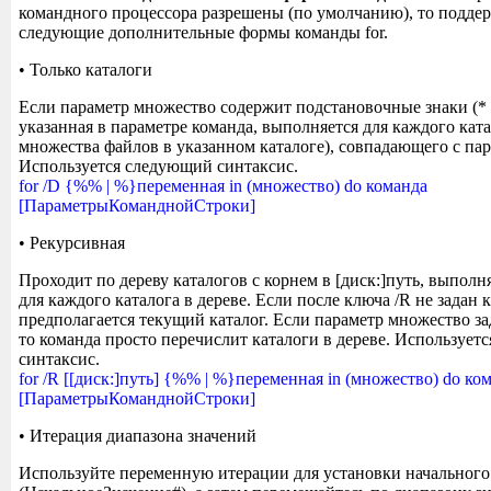
командного процессора разрешены (по умолчанию), то подде
следующие дополнительные формы команды for.
• Только каталоги
Если параметр множество содержит подстановочные знаки (* и
указанная в параметре команда, выполняется для каждого ката
множества файлов в указанном каталоге), совпадающего с па
Используется следующий синтаксис.
for /D {%% | %}переменная in (множество) do команда
[ПараметрыКоманднойСтроки]
• Рекурсивная
Проходит по дереву каталогов с корнем в [диск:]путь, выполн
для каждого каталога в дереве. Если после ключа /R не задан к
предполагается текущий каталог. Если параметр множество зад
то команда просто перечислит каталоги в дереве. Использует
синтаксис.
for /R [[диск:]путь] {%% | %}переменная in (множество) do ко
[ПараметрыКоманднойСтроки]
• Итерация диапазона значений
Используйте переменную итерации для установки начального