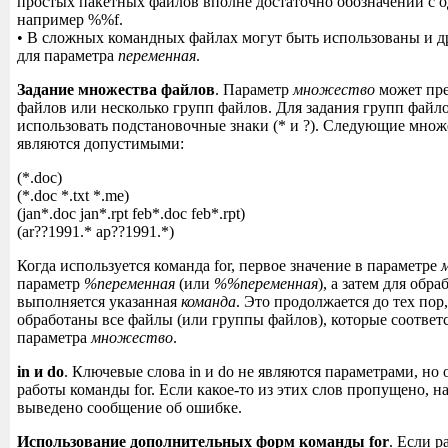
простых пакетных файлов вполне достаточно обозначений с о
например %%f.
• В сложных командных файлах могут быть использованы и д
для параметра
переменная
.
Задание множества файлов
. Параметр
множество
может пре
файлов или несколько групп файлов. Для задания групп файл
использовать подстановочные знаки (* и ?). Следующие множ
являются допустимыми:
(*.doc)
(*.doc *.txt *.me)
(jan*.doc jan*.rpt feb*.doc feb*.rpt)
(ar??1991.* ap??1991.*)
Когда используется команда for, первое значение в параметре
параметр
%переменная
(или
%%переменная
), а затем для обр
выполняется указанная
команда
. Это продолжается до тех пор,
обработаны все файлы (или группы файлов), которые соответ
параметра
множество
.
in и do
. Ключевые слова in и do не являются параметрами, но 
работы команды for. Если какое-то из этих слов пропущено, на
выведено сообщение об ошибке.
Использование дополнительных форм команды for
. Если 