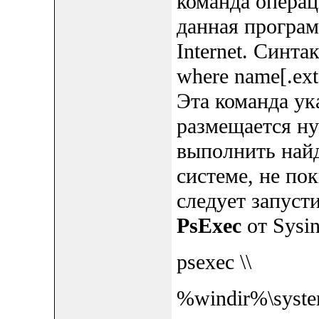
команда операц
данная програм
Internet. Синта
where name[.ext
Эта команда ук
размещается н
выполнить най
системе, не пок
следует запуст
PsExec
от Sysin
psexec \\
%windir%\syste