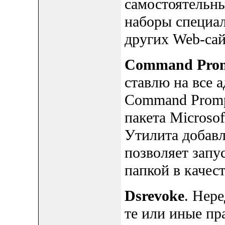
самостоятельны
наборы специал
других Web-сай
Command Prom
ставлю на все 
Command Promp
пакета Microso
Утилита добавл
позволяет запу
папкой в качес
Dsrevoke
. Нер
те или иные пр