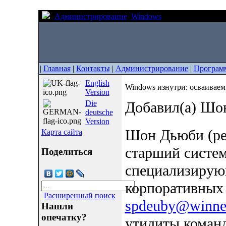
Администрирование
Windows
Windows изнутри
|
Главная
|
Контакты
|
Администрирование
|
Програм
English
Windows изнутри: осваиваем
Version
Die
Добавил(а) Ш
deutsche
Version
Шон Дьюби (ре
Карта сайта
старший систем
Поделиться
специализирую
корпоративных 
Расширенный поиск
spdeuby@winne
Нашли
опечатку?
утилиты коман