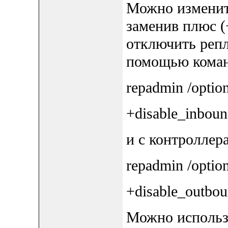
Можно изменит
заменив плюс (
отключить репл
помощью кома
repadmin /optio
+disable_inboun
и с контроллер
repadmin /optio
+disable_outbou
Можно использо