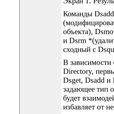
Экран 1. Резул
Команды Dsadd
(модифицирова
объекта), Dsmo
и Dsrm *(удали
сходный с Dsqu
В зависимости 
Directory, пер
Dsget, Dsadd и
задающее тип о
будет взаимоде
избавляет от н