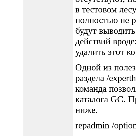
в тестовом лесу
полностью не р
будут выводить
действий вроде
удалить этот к
Одной из поле
раздела /expert
команда позвол
каталога GC. П
ниже.
repadmin /optio