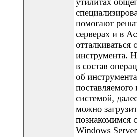
утилитах общег
специализиров
помогают реша
серверах и в Ac
отталкиваться 
инструмента. Н
в состав опера
об инструментах
поставляемого 
системой, дале
можно загрузит
познакомимся с
Windows Server