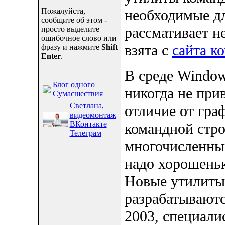
Пожалуйста,
необходимые дл
сообщите об этом -
рассмативает н
просто выделите
ошибочное слово или
взята с
сайта к
фразу и нажмите
Shift
Enter
.
В среде Windo
Блог одного
никогда не при
Сумасшествия
Светлана,
отличие от гра
видеомонтаж
ВКонтакте
командной стр
Телеграм
многочисленны
надо хорошеньк
Новые утилиты
разрабатываютс
2003, специали