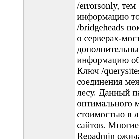
/errorsonly, т
информацию то
/bridgeheads п
о серверах-мос
дополнительны
информацию обо
Ключ /querysite
соединения меж
лесу. Данный п
оптимального 
стоимостью в л
сайтов. Многие
Repadmin ожид