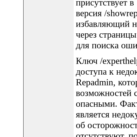
присутствует в
версия /showrep
избавляющий на
через страниц
для поиска оши
Ключ /experthe
доступа к нед
Repadmin, кото
возможностей с
опасными. Факт
является недо
об осторожност
отсутствуют, п