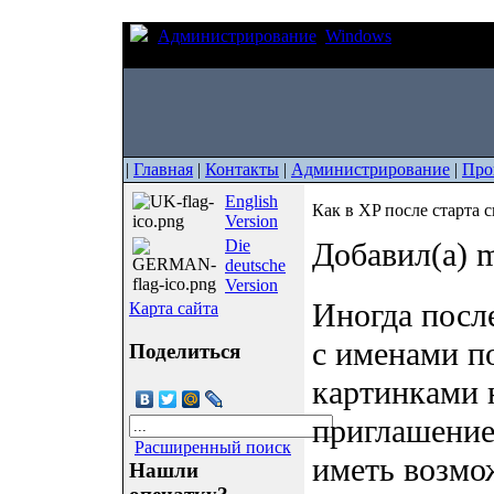
Администрирование
Windows
Как в XP по
диалог ввода пароля
|
Главная
|
Контакты
|
Администрирование
|
Про
English
Как в XP после старта 
Version
Die
Добавил(а) m
deutsche
Version
Иногда посл
Карта сайта
с именами п
Поделиться
картинками 
приглашение
Расширенный поиск
иметь возмо
Нашли