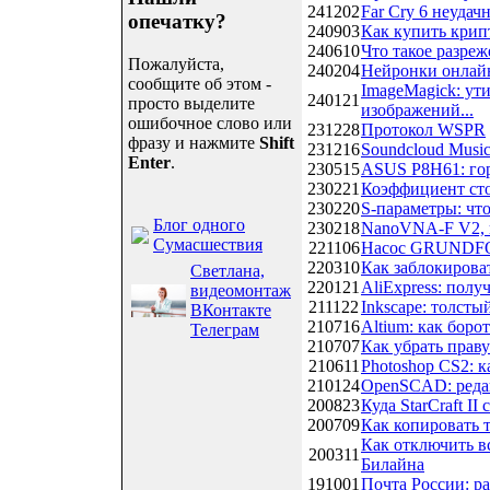
241202
Far Cry 6 неудач
опечатку?
240903
Как купить кри
240610
Что такое разреже
Пожалуйста,
240204
Нейронки онлайн
сообщите об этом -
ImageMagick: ут
240121
просто выделите
изображений...
ошибочное слово или
231228
Протокол WSPR
фразу и нажмите
Shift
231216
Soundcloud Musi
Enter
.
230515
ASUS P8H61: гор
230221
Коэффициент ст
230220
S-параметры: что
Блог одного
230218
NanoVNA-F V2, 
Сумасшествия
221106
Насос GRUNDFOS
220310
Как заблокирова
Светлана,
220121
AliExpress: пол
видеомонтаж
211122
Inkscape: толст
ВКонтакте
210716
Altium: как боро
Телеграм
210707
Как убрать прав
210611
Photoshop CS2: 
210124
OpenSCAD: реда
200823
Куда StarCraft II
200709
Как копировать 
Как отключить в
200311
Билайна
191001
Почта России: р