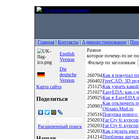
Администрирование
Разное
|
Главная
|
Контакты
|
Администрирование
|
Про
Разное
English
которое почему-то не п
Version
Фильтр по заголовкам
Die
Дата
Название
deutsche
260704
Как я покупал 
Version
260402
FreeCAD: 3D ред
251125
Как узнать какой
Карта сайта
251027
EasyEDA: как сд
250925
Как в EasyEDA п
Поделиться
Как отключить п
250903
Облако.Mail.ru
250516
Покупка нового 
250203
Far Cry 6: курс
250203
Far Cry 6: курсо
Расширенный поиск
250203
Как сделать цве
241214
Проблема запуска
Нашли