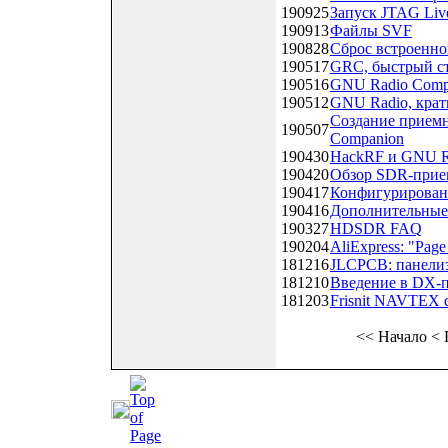
190925
Запуск JTAG Liv
190913
Файлы SVF
190828
Сброс встроенно
190517
GRC, быстрый с
190516
GNU Radio Comp
190512
GNU Radio, крат
Создание прием
190507
Companion
190430
HackRF и GNU Ra
190420
Обзор SDR-прие
190417
Конфигурирован
190416
Дополнительные
190327
HDSDR FAQ
190204
AliExpress: "Page
181216
JLCPCB: панелиз
181210
Введение в DX
181203
Frisnit NAVTEX 
<<
Начало
<