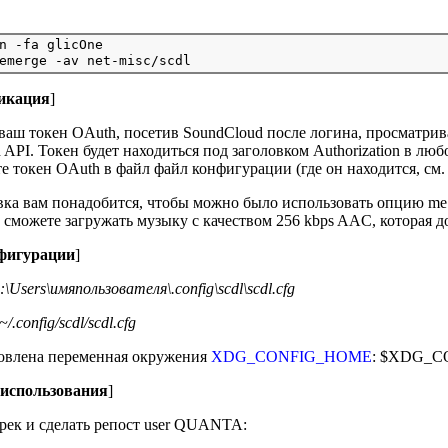
n -fa glicOne

икация
]
ваш токен OAuth, посетив SoundCloud после логина, просматрив
API. Токен будет находиться под заголовком Authorization в люб
е токен OAuth в файл файл конфигурации (где он находится, см.
вка вам понадобится, чтобы можно было использовать опцию me. 
 сможете загружать музыку с качеством 256 kbps AAC, которая д
фигурации
]
:\Users\имяпользователя\.config\scdl\scdl.cfg
~/.config/scdl/scdl.cfg
овлена переменная окружения
XDG_CONFIG_HOME
: $XDG_CO
использования
]
трек и сделать репост user QUANTA: