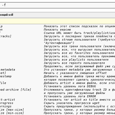
опций scdl
lp                       Показать этот список подсказок по опциям
on                       Показать версию

]                        Ссылка URL может быть track/playlist/use
tracks]                  Загрузить n последних треков плейлиста п
                         Загрузить stream пользователя (требуется
                         "Аутентификация")

                         Загрузить все треки пользователя (включа
                         Загрузить все, что выгрузил пользователь
                         Загрузить все из favorites пользователя

                         Загрузить все, что пользователь прокомме
                         Загрузить все playlists пользователя

                         Загрузить все reposts пользователя

                         Продолжить, если загружаемый файл уже су
-metadata                Это установит metadata уже загруженных т
set]                     Начать с указанного смещения offset

mestamp                  Добавить к имени файла трека метку време
                         которая позволяет сделать хронологическу
file                     Добавить artist к имени файла, если этог
                         Установить уровень лога DEBUG

oad-archive [file]       Отслеживать идентификаторы track ID в фа
                         и пропускать уже загруженные файлы

                         Установить уровень лога ERROR

ct-artist                Установить тег artist из title вместо us
progress                 Скрыть указатель прогресса wget

arnings                  Скрыть предупреждения (используйте с ост
ize [max-size]           Пропускать треки, у которых размер больш
ize [min-size]           Пропускать треки, у которых размер меньш