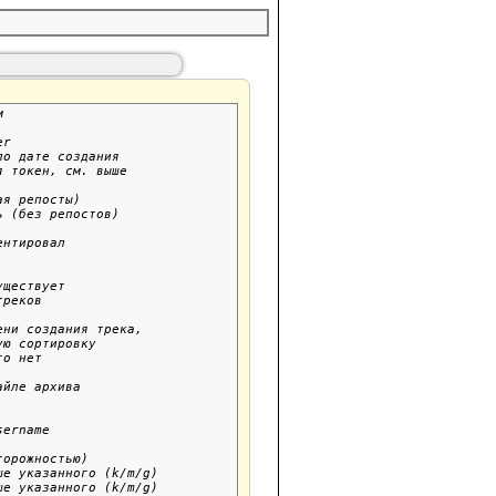


r

о дате создания

 токен, см. выше

я репосты)

 (без репостов)

нтировал

ществует

реков

ни создания трека,

ю сортировку

о нет

йле архива

ername

орожностью)

е указанного (k/m/g)

е указанного (k/m/g)
