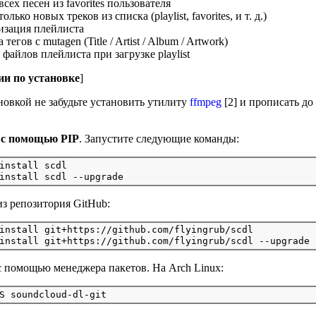
всех песен из favorites пользователя
олько новых треков из списка (playlist, favorites, и т. д.)
зация плейлиста
тегов с mutagen (Title / Artist / Album / Artwork)
файлов плейлиста при загрузке playlist
и по установке
]
новкой не забудьте установить утилиту
ffmpeg
[2] и прописать до
 с помощью PIP
. Запустите следующие команды:
install scdl

из репозитория GitHub:
install git+https://github.com/flyingrub/scdl

с помощью менеджера пакетов. На Arch Linux: