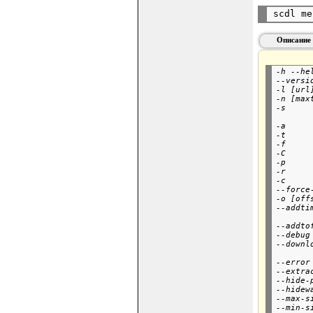
Описание 
-h --he
--versi
-l [url
-n [max
-s     
       
-a     
-t     
-f     
-C     
-p     
-r     
-c     
--force
-o [off
--addti
       
--addto
--debug
--downl
       
--error
--extra
--hide-
--hidew
--max-s
--min-s