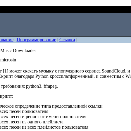
undcloud Music Downloader
ование
|
Программирование
|
Ссылки
|
 Music Downloader
 microsin
т [1] может скачать музыку с популярного сервиса SoundCloud, 
. Скрипт благодаря Python кроссплатформенный, и совместим с Wi
требования: python3, ffmpeg.
скрипт:
ческое определение типа предоставленной ссылки
всех песен пользователя
всех песен и репост от имени пользователя
всех песен из одного плейлиста
всех песен из всех плейлистов пользователя