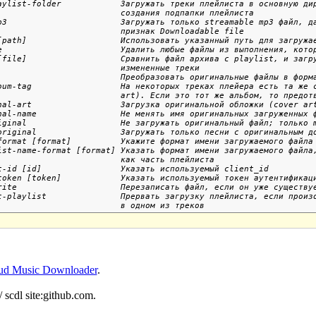
aylist-folder            Загружать треки плейлиста в основную дир
                         создания подпапки плейлиста

p3                       Загружать только streamable mp3 файл, да
                         признак Downloadable file

[path]                   Использовать указанный путь для загружае
e                        Удалить любые файлы из выполнения, котор
[file]                   Сравнить файл архива с playlist, и загру
                         измененные треки

                         Преобразовать оригинальные файлы в форма
bum-tag                  На некоторых треках плейера есть та же с
                         art). Если это тот же альбом, то предотв
nal-art                  Загрузка оригинальной обложки (cover art
nal-name                 Не менять имя оригинальных загруженных ф
iginal                   Не загружать оригинальный файл; только m
original                 Загружать только песни с оригинальным до
format [format]          Укажите формат имени загружаемого файла

ist-name-format [format] Указать формат имени загружаемого файла,
                         как часть плейлиста

t-id [id]                Указать используемый client_id

token [token]            Указать используемый токен аутентификаци
rite                     Перезаписать файл, если он уже существуе
t-playlist               Прервать загрузку плейлиста, если произо
ud Music Downloader
.
/ scdl site:github.com.