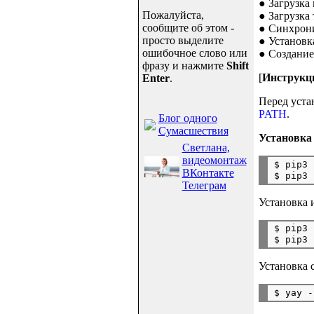
● Загрузка 
Пожалуйста,
● Загрузка т
сообщите об этом -
● Синхрони
просто выделите
● Установка 
ошибочное слово или
● Создание 
фразу и нажмите
Shift
[
Инструкци
Enter
.
Перед уста
PATH
.
Блог одного
Сумасшествия
Установка
Светлана,
видеомонтаж
$ pip3 
ВКонтакте
Телеграм
Установка 
$ pip3 
Установка 