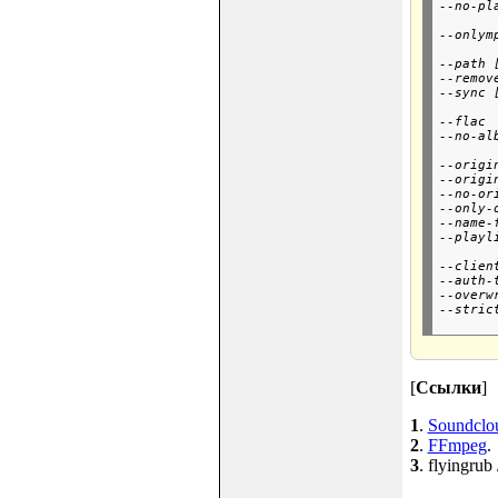
--no-pl
       
--onlym
       
--path 
--remov
--sync 
       
--flac 
--no-al
       
--origi
--origi
--no-or
--only-
--name-
--playl
       
--clien
--auth-
--overw
--stric
[
Ссылки
]
1
.
Soundclo
2
.
FFmpeg
.
3
. flyingrub 