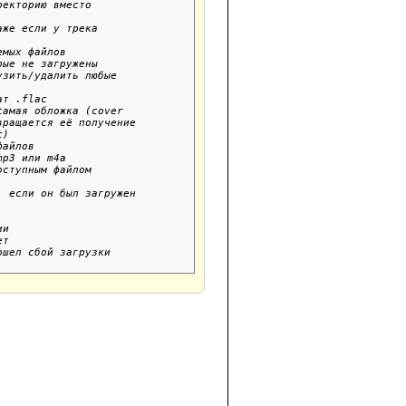
екторию вместо

же если у трека

мых файлов

ые не загружены

зить/удалить любые

т .flac

амая обложка (cover

ращается её получение

)

айлов

p3 или m4a

ступным файлом

 если он был загружен

и

т

шел сбой загрузки
