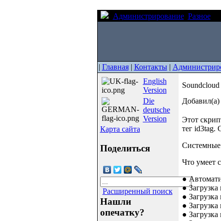
Администрирование
Разное
So
|
Главная
|
Контакты
|
Администрир
English
Soundcloud
Version
Die
Добавил(а)
deutsche
Version
Этот скрип
тег id3tag
Карта сайта
Системные 
Поделиться
Что умеет 
● Автомати
● Загрузка 
Расширенный поиск
● Загрузка 
Нашли
● Загрузка 
опечатку?
● Загрузка 