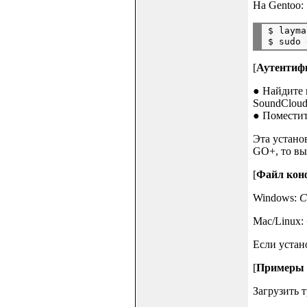
На Gentoo:
$ layma
[
Аутентиф
● Найдите 
SoundCloud 
● Поместит
Эта устано
GO+, то вы
[
Файл кон
Windows:
C
Mac/Linux:
Если устан
[
Примеры 
Загрузить 