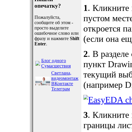
опечатку?
1
. Кликните
пустом месте
Пожалуйста,
сообщите об этом -
откроется п
просто выделите
ошибочное слово или
(если она ещ
фразу и нажмите
Shift
Enter
.
2
. В разделе
Блог одного
пункт Drawi
Сумасшествия
текущий выб
Светлана,
видеомонтаж
(например D
ВКонтакте
Телеграм
3
. Кликните
границы лис