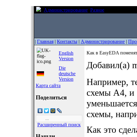
Администрирование
Разное
Как в EasyEDA
|
Главная
|
Контакты
|
Администрирование
|
Про
Как в EasyEDA поменят
English
Version
Добавил(а) m
Die
deutsche
Version
Например, т
Карта сайта
схемы A4, и 
Поделиться
уменьшается
схемы, напр
Расширенный поиск
Как это сдел
Нашли