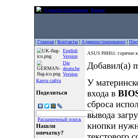
Администрирование
Разное
ASUS P8H61: г
|
Главная
|
Контакты
|
Администрирование
|
Про
English
ASUS P8H61: горячие к
Version
Die
Добавил(а) m
deutsche
Version
У материнск
Карта сайта
входа в
BIO
Поделиться
сброса испо
вывода загр
Расширенный поиск
кнопки нужн
Нашли
опечатку?
текстового 