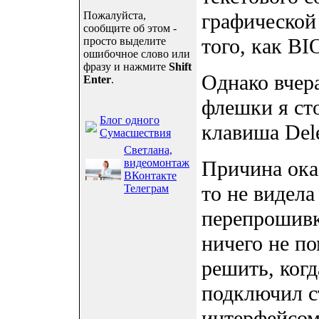
Пожалуйста,
графической 
сообщите об этом -
того, как BI
просто выделите
ошибочное слово или
фразу и нажмите
Shift
Однако вчера
Enter
.
флешки я ст
Блог одного
клавиша Dele
Сумасшествия
Светлана,
видеомонтаж
Причина ока
ВКонтакте
то не видел
Телеграм
перепрошивк
ничего не п
решить, ког
подключил с
интерфейсо