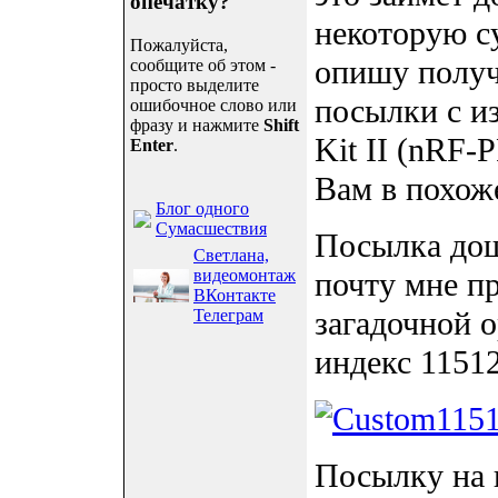
опечатку?
некоторую су
Пожалуйста,
опишу получ
сообщите об этом -
просто выделите
посылки с из
ошибочное слово или
фразу и нажмите
Shift
Kit II (nRF-
Enter
.
Вам в похож
Блог одного
Сумасшествия
Посылка дош
Светлана,
видеомонтаж
почту мне п
ВКонтакте
загадочной 
Телеграм
индекс 11512
Посылку на 