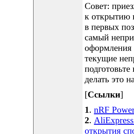
Совет: прие
к открытию п
в первых по
самый непри
оформления 
текущие неп
подготовьте
делать это н
[
Ссылки
]
1
.
nRF Power 
2
.
AliExpress
открытия сп