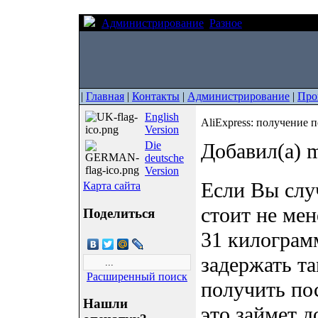
Администрирование
Разное
AliExpress: п
|
Главная
|
Контакты
|
Администрирование
|
Про
English
AliExpress: получение 
Version
Die
Добавил(а) m
deutsche
Version
Если Вы слу
Карта сайта
стоит не мен
Поделиться
31 килограмм
задержать та
Расширенный поиск
получить по
Нашли
это займет 