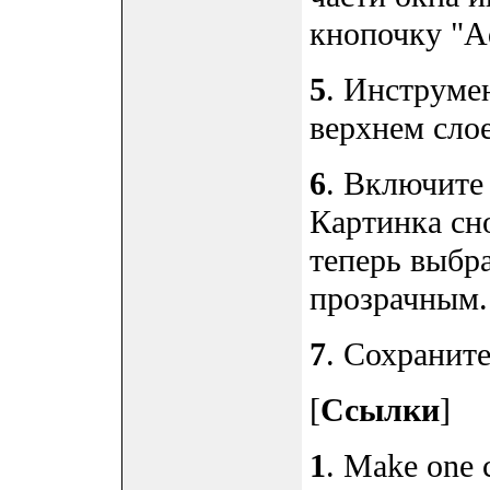
кнопочку "Ad
5
. Инструмен
верхнем слое
6
. Включите
Картинка сно
теперь выбр
прозрачным.
7
. Сохранит
[
Ссылки
]
1
. Make one c