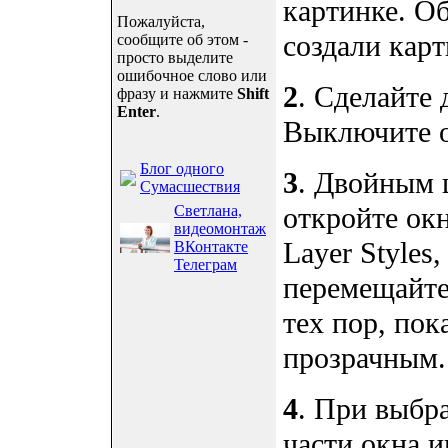
картинке. О
Пожалуйста,
создали карт
сообщите об этом -
просто выделите
ошибочное слово или
2
. Сделайте 
фразу и нажмите
Shift
Enter
.
Выключите о
Блог одного
3
. Двойным 
Сумасшествия
откройте ок
Светлана,
видеомонтаж
Layer Styles
ВКонтакте
Телеграм
перемещайте
тех пор, пок
прозрачным.
4
. При выбр
части окна и