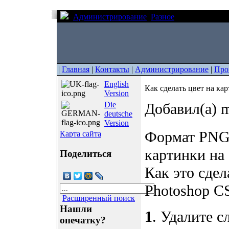
Администрирование
Разное
Как сделать ц
|
Главная
|
Контакты
|
Администрирование
|
Про
English
Как сделать цвет на ка
Version
Die
Добавил(а) m
deutsche
Version
Формат PNG 
Карта сайта
картинки на
Поделиться
Как это сдел
Photoshop CS
Расширенный поиск
Нашли
1
. Удалите с
опечатку?