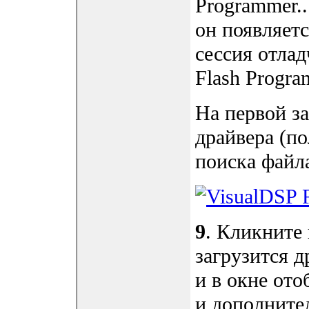
Programmer..
он появляетс
сессия отла
Flash Progra
На первой за
драйвера (пол
поиска файла
9
. Кликните 
загрузится др
и в окне ото
и дополните