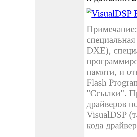
Примечание:
специальная
DXE), специ
программиро
памяти, и о
Flash Progra
"Ссылки". П
драйверов п
VisualDSP (
кода драйверо