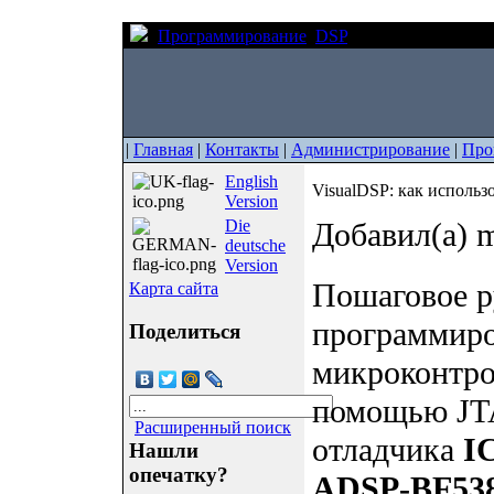
Программирование
DSP
VisualDSP: как ис
|
Главная
|
Контакты
|
Администрирование
|
Про
English
VisualDSP: как использ
Version
Die
Добавил(а) m
deutsche
Version
Пошаговое р
Карта сайта
программиро
Поделиться
микроконтро
помощью JTA
Расширенный поиск
отладчика
I
Нашли
опечатку?
ADSP-BF53