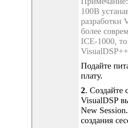
Примечание:
100B устанав
разработки V
более совре
ICE-1000, то
VisualDSP++ 
Подайте пит
плату.
2
. Создайте 
VisualDSP в
New Session.
создания сес