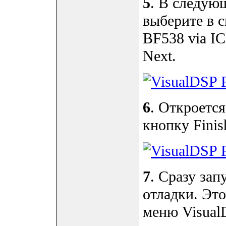
5
. В следующ
выберите в 
BF538 via I
Next.
6
. Откроетс
кнопку Finis
7
. Сразу зап
отладки. Это
меню Visual