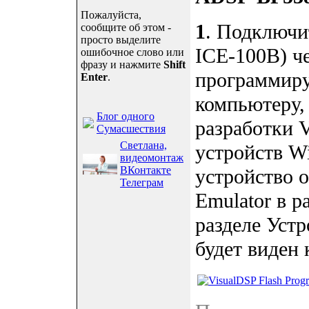
Пожалуйста,
1
. Подключи
сообщите об этом -
просто выделите
ICE-100B) ч
ошибочное слово или
фразу и нажмите
Shift
программиру
Enter
.
компьютеру, 
Блог одного
разработки V
Сумасшествия
Светлана,
устройств W
видеомонтаж
ВКонтакте
устройство 
Телеграм
Emulator в р
разделе Уст
будет виден 