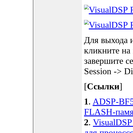
Для выхода 
кликните на
завершите с
Session -> Di
[
Ссылки
]
1
.
ADSP-BF53
FLASH-памя
2
.
VisualDS
для процессо