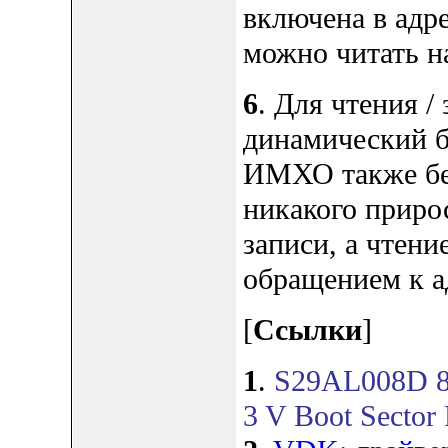
включена в адре
можно читать н
6
. Для чтения /
динамический б
ИМХО также бес
никакого приро
записи, а чтен
обращением к а
[
Ссылки
]
1
.
S29AL008D 8 M
3 V Boot Sector 