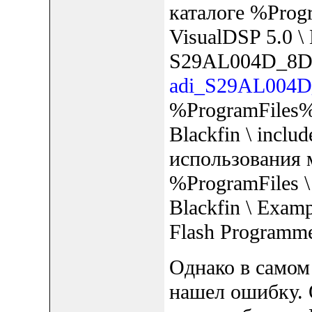
каталоге %Progr
VisualDSP 5.0 \ Bl
S29AL004D_8D,
adi_S29AL004D
%ProgramFiles% 
Blackfin \ includ
использования 
%ProgramFiles \ 
Blackfin \ Exam
Flash Programmer
Однако в само
нашел ошибку. 