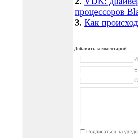
2
.
VDK: драйвер
процессоров Bla
3
.
Как происход
Добавить комментарий
И
E
С
Подписаться на увед