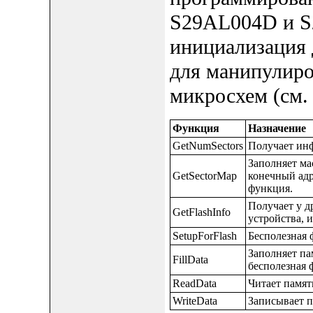
S29AL004D и S
инициализация 
для манипулир
микросхем (см.
Функция
Назначение
GetNumSectors
Получает инф
Заполняет ма
GetSectorMap
конечный адр
функция.
Получает у д
GetFlashInfo
устройства, и
SetupForFlash
Бесполезная 
Заполняет п
FillData
бесполезная 
ReadData
Читает памят
WriteData
Записывает 