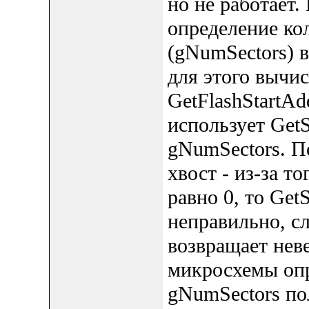
но не работает.
определение кол
(gNumSectors) 
для этого вычи
GetFlashStartAd
использует GetS
gNumSectors. П
хвост - из-за т
равно 0, то Get
неправильно, сл
возвращает неве
микросхемы опр
gNumSectors по