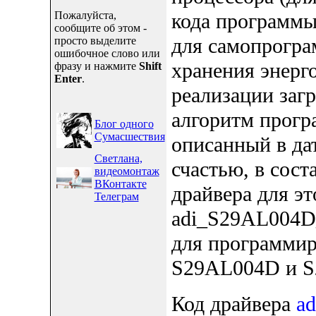
Пожалуйста,
кода программы
сообщите об этом -
для самопрогра
просто выделите
ошибочное слово или
хранения энерг
фразу и нажмите
Shift
Enter
.
реализации заг
алгоритм прогр
Блог одного
Сумасшествия
описанный в да
Светлана,
счастью, в сост
видеомонтаж
ВКонтакте
драйвера для э
Телеграм
adi_S29AL004D_
для программи
S29AL004D и 
Код драйвера
a