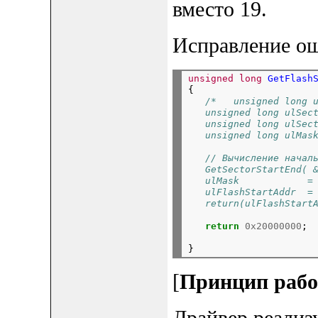
вместо 19.
Исправление о
unsigned
long
GetFlash
{

/*
   unsigned long 
   unsigned long ulSec
   unsigned long ulSec
   unsigned long ulMas
   // Вычисление начал
   GetSectorStartEnd( 
   ulMask            =
   ulFlashStartAddr  =
   return(ulFlashStart
return
0x20000000
; 
[
Принцип рабо
Драйвер реализ