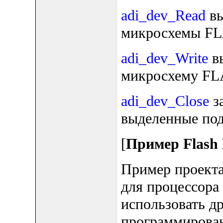
adi_dev_Read
вы
микросхемы F
adi_dev_Write
вы
микросхему FL
adi_dev_Close
за
выделенные под
[
Пример Flash 
Пример проекта 
для процессора
использовать д
программирова