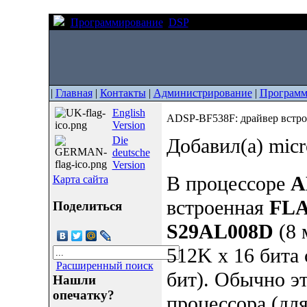
Программирование
DSP
ADSP-BF538F: драйвер
|
Главная
|
Контакты
|
Администрирование
|
Программ
English
ADSP-BF538F: драйвер вст
Version
Die
Добавил(а) mic
deutsche
Version
В процессоре
A
Карта сайта
встроенная
FL
Поделиться
S29AL008D
(8 
512K x 16 бита
Расширенный поиск
бит). Обычно э
Нашли
опечатку?
процессора (дл