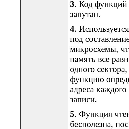
3
. Код функций 
запутан.
4
. Используетс
под составлени
микросхемы, ч
память все рав
одного сектора,
функцию опреде
адреса каждого 
записи.
5
. Функция чте
бесполезна, по