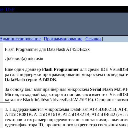
ие
DSP
Flash Programmer для DataFlash AT45DBxxx
Администрирование
|
Программирование
|
Ссылки
|
Flash Programmer для DataFlash AT45DBxxx
Добавил(а) microsin
Еще один драйвер
Flash Programmer
для среды IDE VisualDSP
раз для поддержки программирования микросхем последоват
DataFlash
серии
AT45DB
.
За основу был взят драйвер для микросхем
Serial Flash
M25P16
Micron, исходный код которого поставлялся вместе с VisualDS
каталоге Blackfin\lib\src\drivers\flash\M25P16\). Основные воз
1
. Поддерживаются микросхемы DataFlash AT45DB021B, AT
AT45DB081B, AT45DB161B, AT45DB321B, AT45DB642 (см. та
секторов и их размер определяются не константами, а вычисл
идентификатора ID, прочитанного из регистра состояния мик