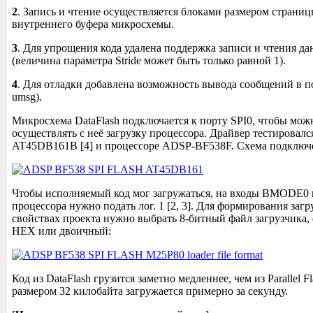
2
. Запись и чтение осуществляется блоками размером страниц
внутреннего буфера микросхемы.
3
. Для упрощения кода удалена поддержка записи и чтения д
(величина параметра Stride может быть только равной 1).
4
. Для отладки добавлена возможность вывода сообщений в 
umsg).
Микросхема DataFlash подключается к порту SPI0, чтобы мож
осуществлять с неё загрузку процессора. Драйвер тестировал
AT45DB161B [4] и процессоре ADSP-BF538F. Схема подключе
Чтобы исполняемый код мог загружаться, на входы BMODE
процессора нужно подать лог. 1 [2, 3]. Для формирования загр
свойствах проекта нужно выбрать 8-битный файл загрузчика,
HEX или двоичный:
Код из DataFlash грузится заметно медленнее, чем из Parallel 
размером 32 килобайта загружается примерно за секунду.