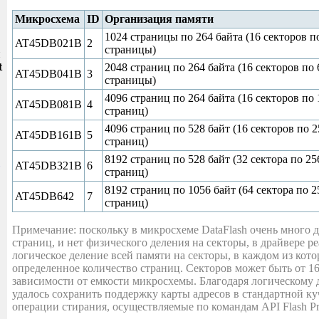
Микросхема
ID
Организация памяти
1024 страницы по 264 байта (16 секторов п
AT45DB021B
2
страницы)
и
t
2048 страниц по 264 байта (16 секторов по 
AT45DB041B
3
страницы)
4096 страниц по 264 байта (16 секторов по 
AT45DB081B
4
страниц)
4096 страниц по 528 байт (16 секторов по 2
AT45DB161B
5
страниц)
8192 страниц по 528 байт (32 сектора по 25
AT45DB321B
6
страниц)
8192 страниц по 1056 байт (64 сектора по 2
AT45DB642
7
страниц)
Примечание: поскольку в микросхеме DataFlash очень много 
страниц, и нет физического деления на секторы, в драйвере р
логическое деление всей памяти на секторы, в каждом из кот
определенное количество страниц. Секторов может быть от 16 
зависимости от емкости микросхемы. Благодаря логическому 
удалось сохранить поддержку карты адресов в стандартной ку
операции стирания, осуществляемые по командам API Flash P