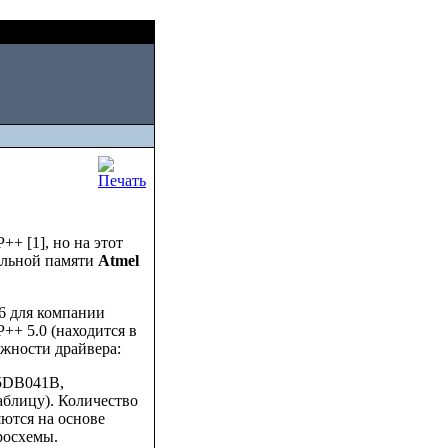
Sat, August 08 2026
++ [1], но на этот
ельной памяти
Atmel
 для компании
P++ 5.0 (находится в
можности драйвера:
45DB041B,
блицу). Количество
яются на основе
росхемы.