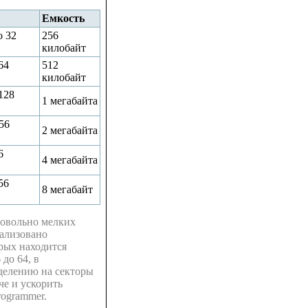
Емкость
о 32
256
килобайт
64
512
килобайт
128
1 мегабайта
56
2 мегабайта
6
4 мегабайта
56
8 мегабайт
довольно мелких
еализовано
орых находится
до 64, в
делению на секторы
че и ускорить
rogrammer.