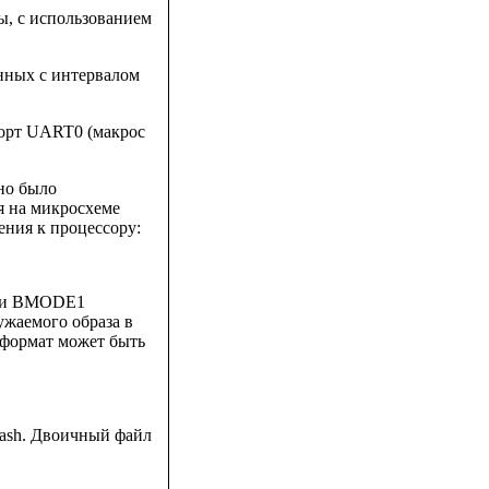
ы, с использованием
анных с интервалом
порт UART0 (макрос
но было
ся на микросхеме
ния к процессору:
0 и BMODE1
ужаемого образа в
 формат может быть
Flash. Двоичный файл