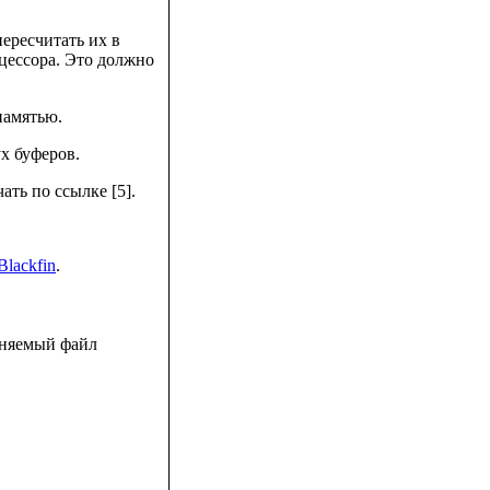
пересчитать их в
цессора. Это должно
 памятью.
х буферов.
ть по ссылке [5].
lackfin
.
лняемый файл