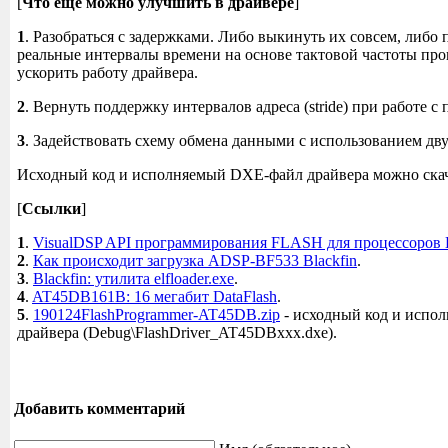
[
Что еще можно улучшить в драйвере
]
1
. Разобраться с задержками. Либо выкинуть их совсем, либо 
реальные интервалы времени на основе тактовой частоты про
ускорить работу драйвера.
2
. Вернуть поддержку интервалов адреса (stride) при работе с
3
. Задействовать схему обмена данными с использованием дву
Исходный код и исполняемый DXE-файл драйвера можно скача
[
Ссылки
]
1
.
VisualDSP API программирования FLASH для процессоров B
2
.
Как происходит загрузка ADSP-BF533 Blackfin
.
3
.
Blackfin: утилита elfloader.exe
.
4
.
AT45DB161B: 16 мегабит DataFlash
.
5
.
190124FlashProgrammer-AT45DB.zip
- исходный код и испо
драйвера (Debug\FlashDriver_AT45DBxxx.dxe).
Добавить комментарий