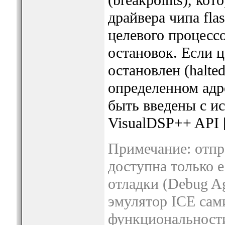
драйвера чипа fla
целевого процессо
остановок. Если 
остановлен (halte
определенном адр
быть введены с и
VisualDSP++ API [
Примечание: отпр
доступна только е
отладки (Debug Ag
эмулятор ICE сами
функциональности