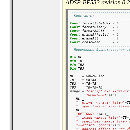
ADSP-BF533 revision 0.2 (
'----------------------------
' Константы:
'----------------------------
Const
 formatIntelHex 
=
0
Const
 formatBinary   
=
1
Const
 formatASCII    
=
2
Const
 eraseAffected  
=
0
Const
 eraseAll       
=
1
Const
 eraseNone      
=
2
'----------------------------
' Переменные форматирования т
'----------------------------
Dim
Dim
Dim
Dim
 TB3

NL    
=
 vbNewLine

TB    
=
 vbTab

TB2   
=
 TB
+
TB

TB3   
=
 TB
+
TB
+
TB

usage 
=
"cscript.exe --driver
"REQUIRED:"
+
NL
+
_

   NL
+
_

"--driver <driver file>"
+
T
": specifies <driver file>
   NL
+
_

"OPTIONS: "
+
NL
+
_

"--image <image file>"
+
TB
+
_
": specifies <image file> 
"--offsetL [addr]"
+
TB
+
_

": address offset to use w