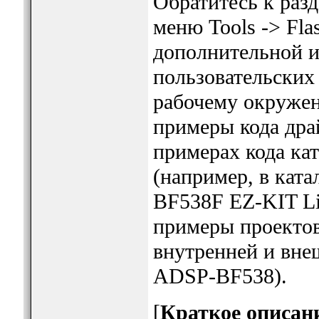
Обратитесь к раз
меню Tools -> Fla
дополнительной 
пользовательских
рабочему окружен
примеры кода драй
примерах кода ка
(например, в ката
BF538F EZ-KIT Lit
примеры проектов
внутренней и вне
ADSP-BF538).
[
Краткое описан