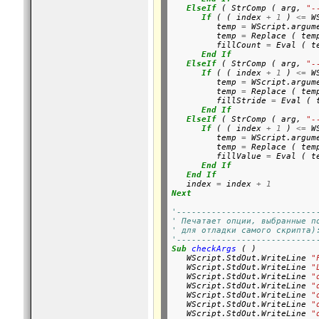
ElseIf
 ( StrComp ( arg, 
"-
If
 ( ( index 
+
1
 ) 
<=
 W
         temp 
=
 WScript.argum
         temp 
=
 Replace ( tem
         fillCount 
=
 Eval ( te
End
If
ElseIf
 ( StrComp ( arg, 
"-
If
 ( ( index 
+
1
 ) 
<=
 W
         temp 
=
 WScript.argum
         temp 
=
 Replace ( tem
         fillStride 
=
 Eval ( t
End
If
ElseIf
 ( StrComp ( arg, 
"-
If
 ( ( index 
+
1
 ) 
<=
 W
         temp 
=
 WScript.argum
         temp 
=
 Replace ( tem
         fillValue 
=
 Eval ( te
End
If
End
If
   index 
=
 index 
+
1
Next
'----------------------------
' Печатает опции, выбранные п
' для отладки самого скрипта)
'----------------------------
Sub
checkArgs
 ( )

   WScript.StdOut.WriteLine 
"
   WScript.StdOut.WriteLine 
"
   WScript.StdOut.WriteLine 
"
   WScript.StdOut.WriteLine 
"
   WScript.StdOut.WriteLine 
"
   WScript.StdOut.WriteLine 
"
   WScript.StdOut.WriteLine 
"