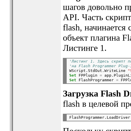
шагов довольно п
API. Часть скрипт
flash, начинается
объект плагина Fl
Листинге 1.
'Листинг 1. Здесь скрипт п
'на Flash Programmer Plug-

WScript.StdOut.WriteLine 
"
Set
 FPPlugin 
=
 app.PluginL
Set
 FlashProgrammer 
=
Загрузка Flash D
flash в целевой п
Поскольку скрипт