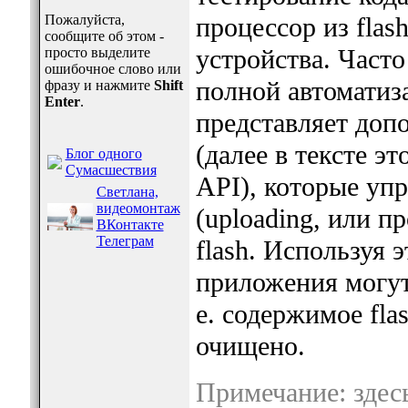
Пожалуйста,
процессор из fla
сообщите об этом -
устройства. Часто
просто выделите
ошибочное слово или
полной автоматиз
фразу и нажмите
Shift
Enter
.
представляет доп
(далее в тексте э
Блог одного
Сумасшествия
API), которые уп
Светлана,
видеомонтаж
(uploading, или п
ВКонтакте
Телеграм
flash. Используя 
приложения могут 
е. содержимое fla
очищено.
Примечание: здес