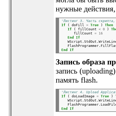
нужные действия, 
'Листинг 3. Часть скрипта,
If
 ( doFill 
=
True
 ) 
Then
If
 ( fillCount 
<
0
 ) 
Th
      fillCount 
=
16
End
If
   WScript.StdOut.WriteLin
   FlashProgrammer.FillFla
End
If
Запись образа п
запись (uploading
память flash.
'Листинг 4. Upload Applica
If
 ( doLoadImage 
=
True
 ) 
   WScript.StdOut.WriteLin
   FlashProgrammer.LoadFil
End
If