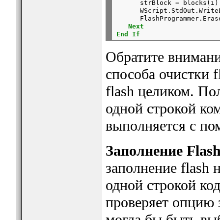
      strBlock 
=
 blocks(i)

      WScript.StdOut.Write
      FlashProgrammer.Eras
Next
End
If
Обратите внимание
способа очистки f
flash целиком. По
одной строкой ко
выполняется с по
Заполнение Flas
заполнение flash
одной строкой ко
проверяет опцию за
могла бы быть вы