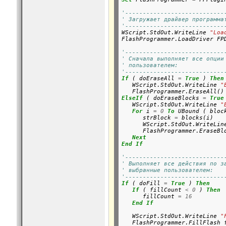
'----------------------------
' Загружает драйвер программа
'----------------------------

WScript.StdOut.WriteLine 
"Loa
FlashProgrammer.LoadDriver FPD
'----------------------------
' Сначала выполняет все опции
' пользователем:
'----------------------------
If
 ( doEraseAll 
=
True
 ) 
Then
   WScript.StdOut.WriteLine 
"
ElseIf
 ( doEraseBlocks 
=
True
   WScript.StdOut.WriteLine 
"
For
 i 
=
0
To
 UBound ( block
      strBlock 
=
 blocks(i)

      WScript.StdOut.WriteLin
      FlashProgrammer.EraseBl
Next
End
If
'----------------------------
' Выполняет все действия по з
' выбранные пользователем:
'----------------------------
If
 ( doFill 
=
True
 ) 
Then
If
 ( fillCount 
<
0
 ) 
Then
      fillCount 
=
16
End
If
   WScript.StdOut.WriteLine 
"