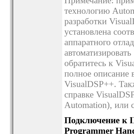
Примечание: прим
технологию Automa
разработки Visua
установлена соот
аппаратного отлад
автоматизировать 
обратитесь к Visu
полное описание 
VisualDSP++. Так
справке VisualDSP
Automation), или с
Подключение к I
Programmer Hand