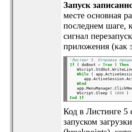
Запуск записанно
месте основная ра
последнем шаге, 
сигнал перезапуск
приложения (как э
'Листинг 5. Отправка проце
If
 ( doBoot 
=
True
 ) 
Then
   WScript.StdOut.WriteLin
While
 ( app.ActiveSessi
      app.ActiveSession.Ac
WEnd
   app.MenuManager.ClickMe
   WScript.Sleep ( 
1000
 )
End
If
Код в Листинге 5 
запуском загрузки
(breakpoints), ко