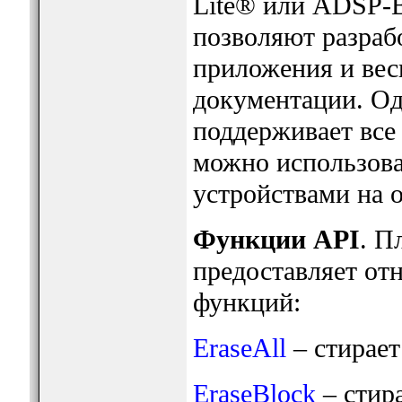
Lite® или ADSP-B
позволяют разрабо
приложения и вес
документации. Од
поддерживает все 
можно использов
устройствами на о
Функции API
. П
предоставляет от
функций:
EraseAll
– стирает
EraseBlock
– стира