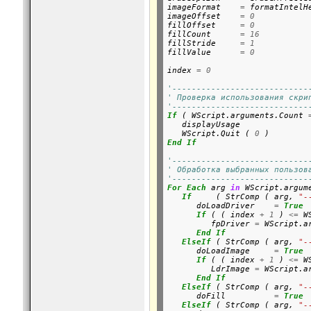
imageFormat    
=
 formatIntelHe
imageOffset    
=
0
fillOffset     
=
0
fillCount      
=
16
fillStride     
=
1
fillValue      
=
0
index 
=
0
'----------------------------
' Проверка использования скри
'----------------------------
If
 ( WScript.arguments.Count 
   displayUsage

   WScript.Quit ( 
0
End
If
'----------------------------
' Обработка выбранных пользов
'----------------------------
For
Each
 arg 
in
 WScript.argume
If
     ( StrComp ( arg, 
"-
      doLoadDriver    
=
True
If
 ( ( index 
+
1
 ) 
<=
 W
         fpDriver 
=
 WScript.a
End
If
ElseIf
 ( StrComp ( arg, 
"-
      doLoadImage     
=
True
If
 ( ( index 
+
1
 ) 
<=
 W
         LdrImage 
=
 WScript.a
End
If
ElseIf
 ( StrComp ( arg, 
"-
      doFill          
=
True
ElseIf
 ( StrComp ( arg, 
"-