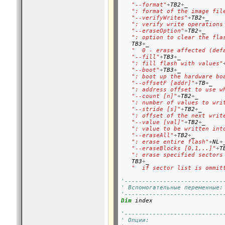
"--format"
+
TB2
+
_

": format of the image fil
"--verifyWrites"
+
TB2
+
_

": verify write operations
"--eraseOption"
+
TB2
+
_

": option to clear the fla
   TB3
+
_

"  0 - erase affected (def
"--fill"
+
TB3
+
_

": fill flash with values"
"--boot"
+
TB3
+
_

": boot up the hardware bo
"--offsetF [addr]"
+
TB
+
_

": address offset to use w
"--count [n]"
+
TB2
+
_

": number of values to wri
"--stride [s]"
+
TB2
+
_

": offset of the next writ
"--value [val]"
+
TB2
+
_

": value to be written int
"--eraseAll"
+
TB2
+
_

": erase entire flash"
+
NL
+
_
"--eraseBlocks [0,1,..]"
+
T
": erase specified sectors
   TB3
+
_

"  if sector list is ommit
'----------------------------
' Вспомогательные переменные:
'----------------------------
Dim
 index

'----------------------------
' Опции: