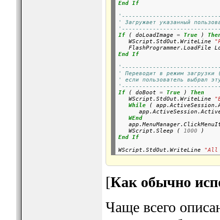
End
If
'----------------------------
' Загружает указанный пользов
'----------------------------
If
 ( doLoadImage 
=
True
 ) 
The
   WScript.StdOut.WriteLine 
"
End
If
'----------------------------
' Переводит в режим загрузки 
' если пользователь выбрал эт
'----------------------------
If
 ( doBoot 
=
True
 ) 
Then
   WScript.StdOut.WriteLine 
"
While
 ( app.ActiveSession.
      app.ActiveSession.Activ
WEnd
   app.MenuManager.ClickMenuI
   WScript.Sleep ( 
1000
End
If
WScript.StdOut.WriteLine 
"All
[
Как обычно исп
Чаще всего описа