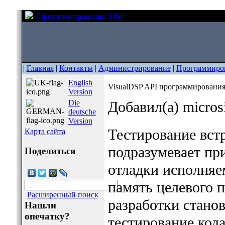
Программирование
DSP
VisualDSP API программиро
|
Главная
|
Контакты
|
Администрирование
|
Программиро
English
VisualDSP API программирования
Version
Die
Добавил(а) micro
deutsche
Version
Тестирование вст
Карта сайта
подразумевает пр
Поделиться
отладки исполняем
память целевого 
Расширенный поиск
разработки стано
Нашли
опечатку?
тестирование код