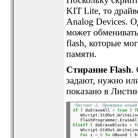
KIT Lite, то драй
Analog Devices. О
может обменивать
flash, которые мо
памяти.
Стирание Flash
.
задают, нужно или 
показано в Листин
'Листинг 2. Проверка опций
If
 ( doEraseAll 
=
True
 ) 
T
   WScript.StdOut.WriteLin
   FlashProgrammer.EraseAl
ElseIf
 ( doEraseBlocks 
=
T
   WScript.StdOut.WriteLin
For
 i 
=
0
To
 UBound ( bl