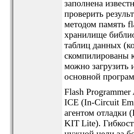
заполнена извест
проверить результ
методом память fl
хранилище библи
таблиц данных (к
скомпилированы ка
можно загрузить и
основной програ
Flash Programmer
ICE (In-Circuit E
агентом отладки (
KIT Lite). Гибкос
нужной цели за б