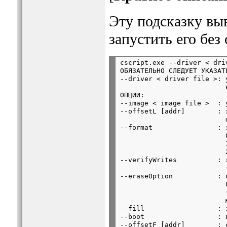
Эту подсказку выв
запустить его без
cscript.exe --driver < dri
ОБЯЗАТЕЛЬНО СЛЕДУЕТ УКАЗАТЬ
--driver < driver file >: 
                          
ОПЦИИ:

--image < image file >  : 
--offsetL [addr]        : 
                          
--format                : 
                          
                          
                          2
--verifyWrites          : 
                          
--eraseOption           : 
                          
                          
                          
--fill                  : 
--boot                  : 
--offsetF [addr]        : 