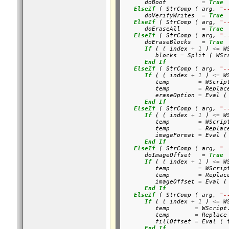
      doBoot          
=
True
ElseIf
 ( StrComp ( arg, 
"-
      doVerifyWrites  
=
True
ElseIf
 ( StrComp ( arg, 
"-
      doEraseAll      
=
True
ElseIf
 ( StrComp ( arg, 
"-
      doEraseBlocks   
=
True
If
 ( ( index 
+
1
 ) 
<=
 W
         blocks 
=
 Split ( WSc
End
If
ElseIf
 ( StrComp ( arg, 
"-
If
 ( ( index 
+
1
 ) 
<=
 W
         temp        
=
 WScrip
         temp        
=
 Replac
         eraseOption 
=
 Eval ( 
End
If
ElseIf
 ( StrComp ( arg, 
"-
If
 ( ( index 
+
1
 ) 
<=
 W
         temp        
=
 WScrip
         temp        
=
 Replac
         imageFormat 
=
 Eval ( 
End
If
ElseIf
 ( StrComp ( arg, 
"-
      doImageOffset   
=
True
If
 ( ( index 
+
1
 ) 
<=
 W
         temp        
=
 WScrip
         temp        
=
 Replac
         imageOffset 
=
 Eval ( 
End
If
ElseIf
 ( StrComp ( arg, 
"-
If
 ( ( index 
+
1
 ) 
<=
 W
         temp       
=
 WScript
         temp       
=
 Replace
         fillOffset 
=
 Eval ( t
End
If