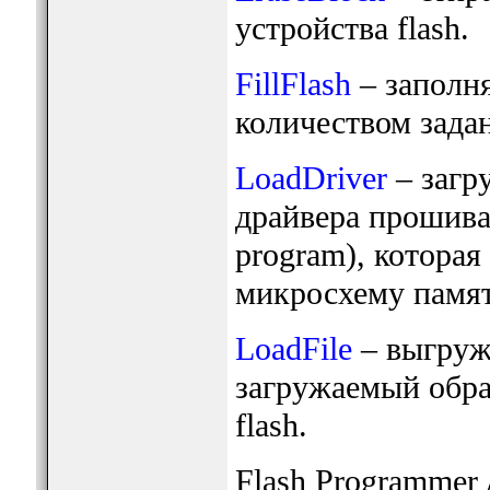
устройства flash.
FillFlash
– заполня
количеством зада
LoadDriver
– загр
драйвера прошивал
program), которая
микросхему памяти
LoadFile
– выгружа
загружаемый обра
flash.
Flash Programmer