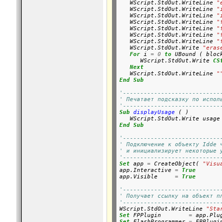
   WScript.StdOut.WriteLine 
"
   WScript.StdOut.WriteLine 
"
   WScript.StdOut.WriteLine 
"
   WScript.StdOut.WriteLine 
"
   WScript.StdOut.WriteLine 
"
   WScript.StdOut.WriteLine 
"
   WScript.StdOut.WriteLine 
"
   WScript.StdOut.Write 
"eras
For
 i 
=
0
to
 UBound ( block
      WScript.StdOut.Write 
CS
Next
   WScript.StdOut.WriteLine 
"
End
Sub
'----------------------------
' Печатает подсказку по испол
'----------------------------
Sub
displayUsage
 ( )

End
Sub
'----------------------------
' Подключение к объекту Idde 
' и инициализирует некоторые 
'----------------------------
Set
 app 
=
 CreateObject( 
"Visu
app.Interactive 
=
True
app.Visible     
=
True
'----------------------------
' Получает ссылку на объект п
'----------------------------

WScript.StdOut.WriteLine 
"Sta
Set
 FPPlugin        
=
 app.Plu
Set
 FlashProgrammer 
=
 FPPlugin