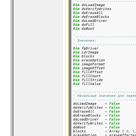
'----------------------------
Dim
Dim
Dim
Dim
Dim
Dim
Dim
 doBoot

'----------------------------
' Значения:
'----------------------------
Dim
Dim
Dim
Dim
Dim
Dim
Dim
Dim
Dim
Dim
 fillValue

'----------------------------
' Начальные значения для пере
'----------------------------

doLoadImage    
=
False
doVerifyWrites 
=
False
doEraseAll     
=
False
doEraseBlocks  
=
False
doLoadDriver   
=
False
doVerifyWrites 
=
False
doBoot         
=
False
blocks         
=
 Array ( 
0
, 
1
eraseOption    
=
 eraseAffected