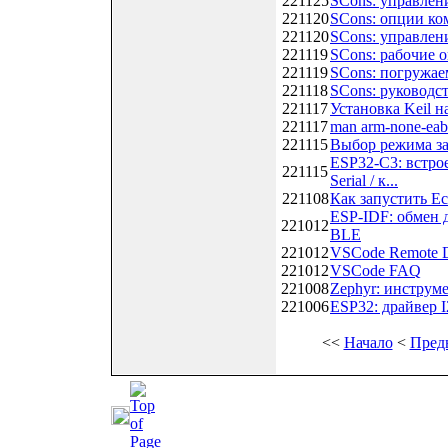
221125
SCons: управлен
221120
SCons: опции ко
221120
SCons: управлен
221119
SCons: рабочие 
221119
SCons: погружае
221118
SCons: руководст
221117
Установка Keil н
221117
man arm-none-eab
221115
Выбор режима з
ESP32-C3: встро
221115
Serial / к...
221108
Как запустить Ec
ESP-IDF: обмен 
221012
BLE
221012
VSCode Remote 
221012
VSCode FAQ
221008
Zephyr: инструм
221006
ESP32: драйвер 
<<
Начало
<
Пред