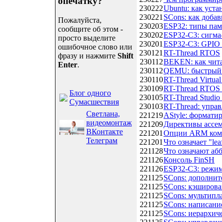
опечатку?
230222
Ubuntu: как уст
230221
SCons: как доба
Пожалуйста,
230203
ESP32: типы пам
сообщите об этом -
230202
ESP32-C3: сигма
просто выделите
230201
ESP32-C3: GPIO
ошибочное слово или
230121
RT-Thread RTOS
фразу и нажмите
Shift
230112
BEKEN: как чита
Enter
.
230112
QEMU: быстрый 
230110
RT-Thread Virtual
230109
RT-Thread RTOS 
Блог одного
230105
RT-Thread Studio
Сумасшествия
230103
RT-Thread: упра
Светлана,
221219
AStyle: формати
видеомонтаж
221209
Директивы ассе
ВКонтакте
221201
Опции ARM ком
Телеграм
221201
Что означает "lea
221128
Что означают аб
221126
Консоль FinSH
221126
ESP32-C3: режи
221125
SCons: дополни
221125
SCons: кэширова
221125
SCons: мультипл
221125
SCons: написани
221125
SCons: иерархич