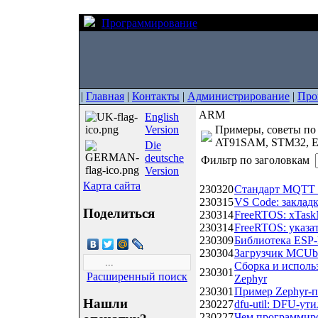
Программирование
ARM
|
Главная
|
Контакты
|
Администрирование
|
Про
ARM
English
Version
Примеры, советы по
AT91SAM, STM32, ES
Die
deutsche
Фильтр по заголовкам
Version
Дата
Название
Карта сайта
230320
Стандарт MQTT 
230315
VS Code: закладк
Поделиться
230314
FreeRTOS: xTaskN
230314
FreeRTOS: указа
230309
Библиотека ES
230304
Загрузчик MCUb
Сборка и исполь
230301
Расширенный поиск
Zephyr
230301
Пример Zephyr-
Нашли
230227
dfu-util: DFU-у
230227
Чем программи