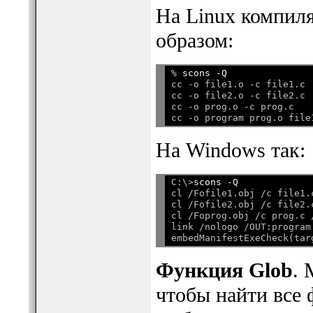
На Linux компил
образом:
% 
scons -Q
cc -o file1.o -c file1.c

cc -o file2.o -c file2.c

cc -o prog.o -c prog.c

На Windows так:
C:\>
scons -Q
cl /Fofile1.obj /c file1.c
cl /Fofile2.obj /c file2.c
cl /Foprog.obj /c prog.c /
link /nologo /OUT:program
Функция Glob
. 
чтобы найти все