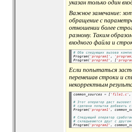
указан только один вхо
Важное замечание: хо
обращение с параметра
отношении более строг
разному. Таким образом
входного файла и строк
# Оба следующих вызова компи

Program(
'program1'
, 
'program
Program(
'program2'
, [
'progra
Если попытаться заста
перемешав строки и сп
некорректным результ
common_sources 
=
 [
'file1.c'
,
# Этот оператор даст вызовет
# сделана попытка добавить с

Program(
'program1'
, common_s
# Следующий оператор сработа
# складываются друг с другом

Program(
'program2'
, common_s