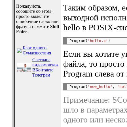
Таким образом, 
Пожалуйста,
сообщите об этом -
выходной исполня
просто выделите
ошибочное слово или
hello в POSIX-си
фразу и нажмите
Shift
Enter
.
Program(
'hello.c'
Блог одного
Если вы хотите у
Сумасшествия
Светлана,
файла, то просто
видеомонтаж
ВКонтакте
Program слева от
Телеграм
Program(
'new_hello'
, 
'hel
Примечание: SCon
шло в параметрах
одного или неско