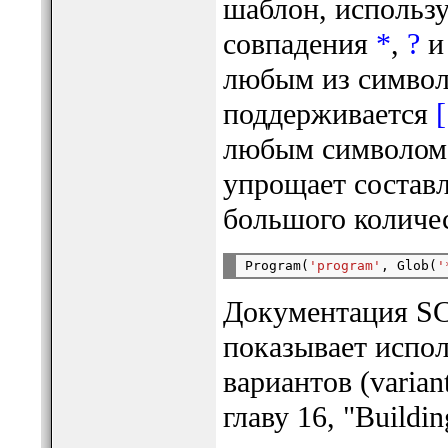
шаблон, использ
совпадения
*
,
?
любым из символо
поддерживается
[
любым символом, 
упрощает состав
большого количе
Program(
'program'
, Glob(
'
Документация SCo
показывает испол
вариантов (varian
главу 16, "Buildin