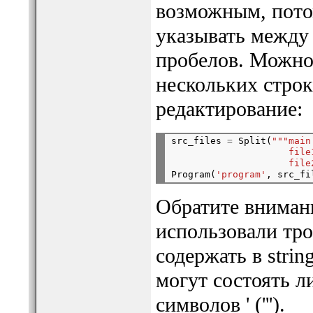
возможным, потом
указывать между
пробелов. Можно 
нескольких строк
редактирование:
src_files 
=
 Split(
"""main
                     file
                     file
Program(
'program'
Обратите внимани
использовали тро
содержать в stri
могут состоять ли
символов ' (''').