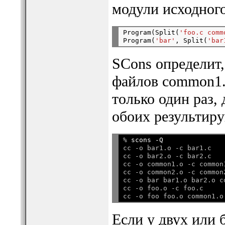
модули исходног
Program(Split(
'foo.c comm
Program(
'bar'
, Split(
'bar
SCons определит
файлов common1.
только один раз,
обоих результир
% 
scons -Q
cc -o bar1.o -c bar1.c

cc -o bar2.o -c bar2.c

cc -o common1.o -c common1
cc -o common2.o -c common2
cc -o bar bar1.o bar2.o c
cc -o foo.o -c foo.c

Если у двух или 