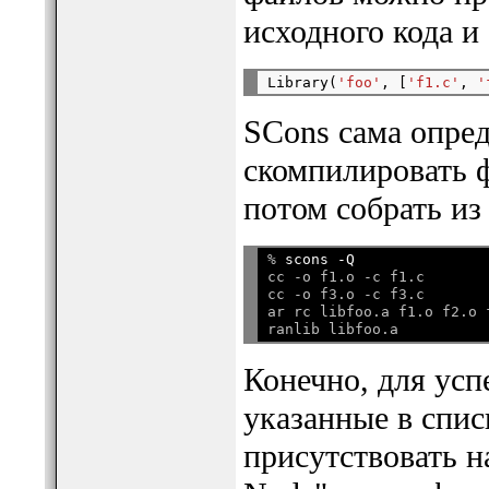
исходного кода и
Library(
'foo'
, [
'f1.c'
, 
'
SCons сама опред
скомпилировать ф
потом собрать из
% 
scons -Q
cc -o f1.o -c f1.c

cc -o f3.o -c f3.c

ar rc libfoo.a f1.o f2.o f
Конечно, для усп
указанные в спи
присутствовать н