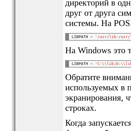
директорий в одн
друг от друга си
системы. На POSI
LIBPATH 
=
'/usr/lib:/usr/
На Windows это т
LIBPATH 
=
'C:
\\
lib;D:
\\
li
Обратите внимани
используемых в п
экранирования, ч
строках.
Когда запускаетс