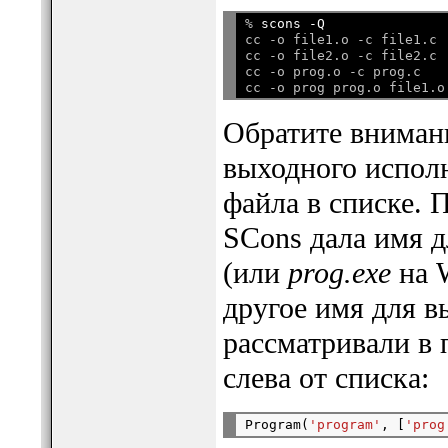
% 
scons -Q
cc -o file1.o -c file1.c

cc -o file2.o -c file2.c

cc -o prog.o -c prog.c

Обратите внимани
выходного испол
файла в списке.
SCons дала имя 
(или
prog.exe
на W
другое имя для в
рассматривали в 
слева от списка:
Program(
'program'
, [
'prog