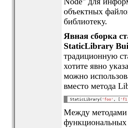
Node" для инфор
объектных файло
библиотеку.
Явная сборка ст
StaticLibrary Bui
традиционную ст
хотите явно указ
можно использов
вместо метода Lib
StaticLibrary(
'foo'
, [
'f1
Между методами St
функциональных 