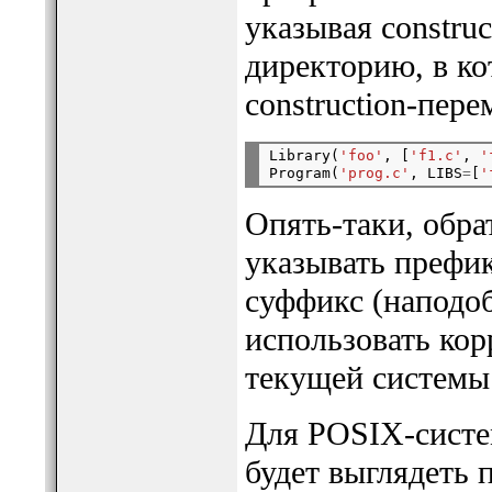
указывая constru
директорию, в ко
construction-пер
Library(
'foo'
, [
'f1.c'
, 
'
Program(
'prog.c'
, LIBS
=
[
'
Опять-таки, обра
указывать префик
суффикс (наподоби
использовать ко
текущей системы
Для POSIX-систе
будет выглядеть 