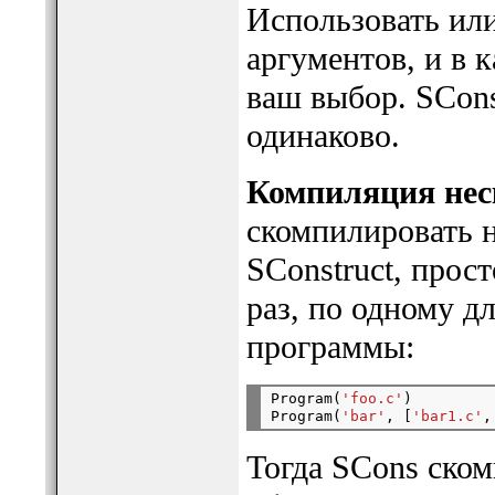
Использовать или
аргументов, и в 
ваш выбор. SCons
одинаково.
Компиляция нес
скомпилировать 
SConstruct, прос
раз, по одному 
программы:
Program(
'foo.c'
)

Program(
'bar'
, [
'bar1.c'
,
Тогда SCons ско