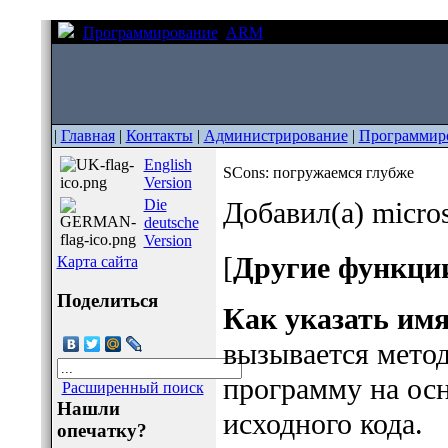
Программирование
ARM
SCons: погружаемся глуб
|
Главная
|
Контакты
|
Администрирование
|
Программир
English
SCons: погружаемся глубже
Version
Die
Добавил(а) micro
deutsche
Version
[
Другие функци
Карта сайта
Поделиться
Как указать имя
вызывается метод
программу на ос
Расширенный поиск
Нашли
исходного кода.
опечатку?