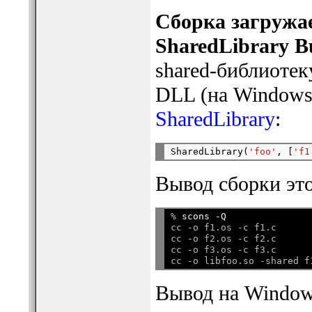
Сборка загружа
SharedLibrary B
shared-библиотек
DLL (на Windows)
SharedLibrary
:
SharedLibrary(
'foo'
, [
'f1
Вывод сборки эт
% 
scons -Q
cc -o f1.os -c f1.c

cc -o f2.os -c f2.c

cc -o f3.os -c f3.c

Вывод на Window