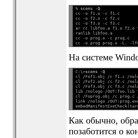
% 
scons -Q
cc -o f1.o -c f1.c

cc -o f2.o -c f2.c

cc -o f3.o -c f3.c

ar rc libfoo.a f1.o f2.o f
ranlib libfoo.a

cc -o prog.o -c prog.c

На системе Windo
C:\>
scons -Q
cl /Fof1.obj /c f1.c /nolo
cl /Fof2.obj /c f2.c /nolo
cl /Fof3.obj /c f3.c /nolo
lib /nologo /OUT:foo.lib 
cl /Foprog.obj /c prog.c /
link /nologo /OUT:prog.ex
Как обычно, обра
позаботится о к