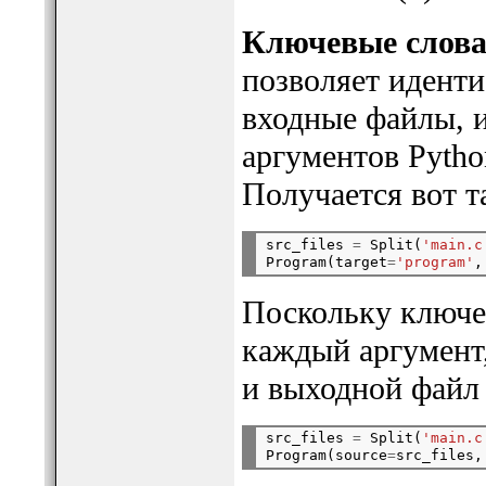
Ключевые слова
позволяет идент
входные файлы, 
аргументов Python
Получается вот т
src_files 
=
 Split(
'main.c
Program(target
=
'program'
,
Поскольку ключе
каждый аргумент
и выходной файл 
src_files 
=
 Split(
'main.c
Program(source
=
src_files,