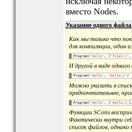
исключая некото
вместо Nodes.
Указание одного файла
Как мы только что пок
для компиляции, один из
Program(
'hello'
, [
'file1.c'
,
И другой в виде одного
Program(
'hello'
, 
'hello.c'
Можно указать в списк
предпочтительнее, про
Program(
'hello'
, [
'hello.c'
Функции SCons восприн
Фактически внутри себ
список файлов, однако