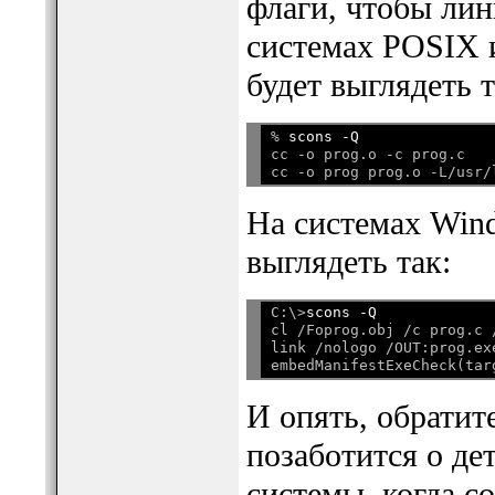
флаги, чтобы лин
системах POSIX 
будет выглядеть т
% 
scons -Q
cc -o prog.o -c prog.c

На системах Wind
выглядеть так:
C:\>
scons -Q
cl /Foprog.obj /c prog.c /
link /nologo /OUT:prog.ex
И опять, обратит
позаботится о де
системы, когда с