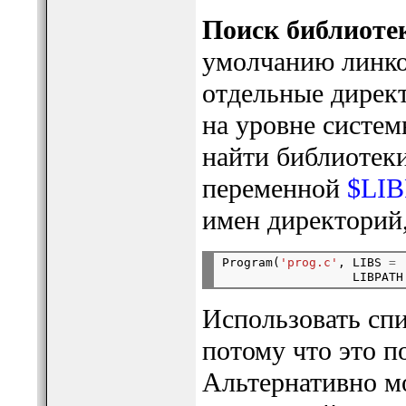
Поиск библиоте
умолчанию линко
отдельные дирек
на уровне систем
найти библиотеки,
переменной
$LI
имен директорий,
Program(
'prog.c'
, LIBS 
=
                  LIBPATH
Использовать спи
потому что это п
Альтернативно м