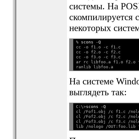
системы. На POS
скомпилируется с
некоторых систем
% 
scons -Q
cc -o f1.o -c f1.c

cc -o f2.o -c f2.c

cc -o f3.o -c f3.c

ar rc libfoo.a f1.o f2.o f
На системе Wind
выглядеть так:
C:\>
scons -Q
cl /Fof1.obj /c f1.c /nolo
cl /Fof2.obj /c f2.c /nolo
cl /Fof3.obj /c f3.c /nolo