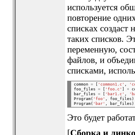
используется общ
повторение одних
списках создаст
таких списков. Э
переменную, сос
файлов, и объеди
списками, исполь
common 
=
 [
'common1.c'
, 
'c
foo_files 
=
 [
'foo.c'
] 
+
 c
bar_files 
=
 [
'bar1.c'
, 
'b
Program(
'foo'
, foo_files)

Program(
'bar'
Это будет работа
[
Сборка и линко