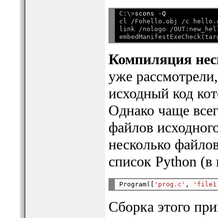
C:\>
scons -Q
cl /Fohello.obj /c hello.c
link /nologo /OUT:new_hell
Компиляция нес
уже рассмотрели,
исходный код кот
Однако чаще всег
файлов исходного
несколько файлов
список Python (в
Program([
'prog.c'
, 
'file1
Сборка этого при