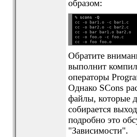
образом:
% 
scons -Q
cc -o bar1.o -c bar1.c

cc -o bar2.o -c bar2.c

cc -o bar bar1.o bar2.o

cc -o foo.o -c foo.c

Обратите внимани
выполнит компиля
операторы Progra
Однако SCons ра
файлы, которые д
собирается выход
подробно это обс
"Зависимости".