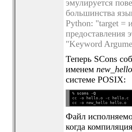
эмулируется пове
большинства язы
Python: "target =
предоставления э
"Keyword Argumen
Теперь SCons со
именем
new_hell
системе POSIX:
% 
scons -Q
cc -o hello.o -c hello.c

Файл исполняемо
когда компиляци