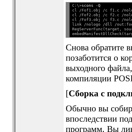
C:\>
scons -Q
cl /Fof1.obj /c f1.c /nolo
cl /Fof2.obj /c f2.c /nolo
cl /Fof3.obj /c f3.c /nolo
link /nologo /dll /out:fo
RegServerFunc(target, sour
Снова обратите в
позаботится о ко
выходного файла,
компиляции POSI
[
Сборка с подкл
Обычно вы собир
впоследствии под
программ. Вы ли