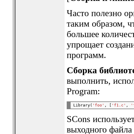
Часто полезно о
таким образом, ч
большее количес
упрощает создани
программ.
Сборка библиот
выполнить, испо
Program:
Library(
'foo'
, [
'f1.c'
, 
'
SCons используе
выходного файла 