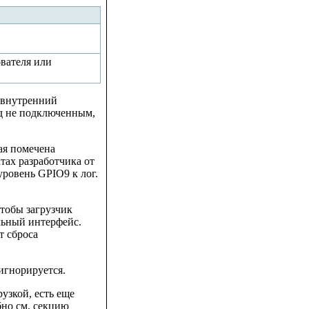
вателя или
 внутренний
од не подключенным,
ая помечена
тах разработчика от
уровень GPIO9 к лог.
чтобы загрузчик
льный интерфейс.
т сброса
игнорируется.
узкой, есть еще
бно см. секцию