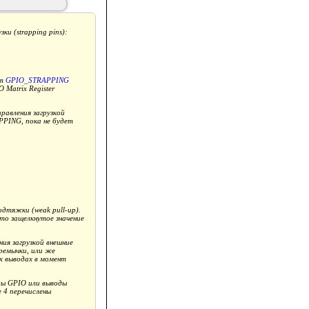
и (strapping pins):
ит
GPIO_STRAPPING
 Matrix Register
правления загрузкой
PPING, пока не будет
дтяжки (weak pull-up).
 то защелкнутое значение
ия загрузкой внешние
еремычки, или же
х выводах в момент
ды GPIO или выводы
 4 перечислены