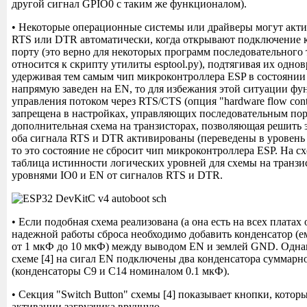
другой сигнал GPIO0 с таким же функционалом).
• Некоторые операционные системы или драйверы могут акт
RTS или DTR автоматически, когда открывают подключение 
порту (это верно для некоторых программ последовательного 
относится к скрипту утилиты esptool.py), подтягивая их одновр
удерживая тем самым чип микроконтроллера ESP в состоянии
напрямую заведен на EN, то для избежания этой ситуации ф
управления потоком через RTS/CTS (опция "hardware flow cont
запрещена в настройках, управляющих последовательным пор
дополнительная схема на транзисторах, позволяющая решить э
оба сигнала RTS и DTR активированы (переведены в уровень ф
то это состояние не сбросит чип микроконтроллера ESP. На с
таблица истинности логических уровней для схемы на транз
уровнями IO0 и EN от сигналов RTS и DTR.
• Если подобная схема реализована (а она есть на всех платах от
надежной работы сброса необходимо добавить конденсатор (е
от 1 мкФ до 10 мкФ) между выводом EN и землей GND. Однак
схеме [4] на сигал EN подключены два конденсатора суммарн
(конденсаторы C9 и C14 номиналом 0.1 мкФ).
• Секция "Switch Button" схемы [4] показывает кнопки, кото
активации загрузчика вручную.