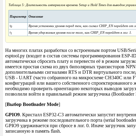
Таблица 5: Длительность интервалов времени Setup и Hold Times для выводов управле
Параметр
Описание
t
Время установки уровня перед тем, как сигнал CHIP_EN перейдет от лог
0
t
Время удержания уровня после того, как CHIP_EN перейдет в лог. 1.
1
На многих платах разработки со встроенным портом USB/Ser
esptool.py (входит в состав системы программирования ESP-ID
автоматически сбросить плату и перевести её в режим загрузк
имеется простая схема из двух биполярных транзисторов NPN
дополнительными сигналами RTS и DTR виртуального послед
USB - UART (часто собранного на микросхеме CH340C или F
конфигураций или вашего собственного спроектированного ж
необходимо проверить ориентацию некоторых выводов загруз
позволили войти в правильный режим загрузчика (Bootloader 
[
Выбор Bootloader Mode
]
GPIO9
. Кристалл ESP32-C3 автоматически запустит внутре
загрузчика в режиме последовательного порта (serial bootloader
GPIO9 удерживается при сбросе в лог. 0. Иначе загрузчик зап
записанную в память flash.