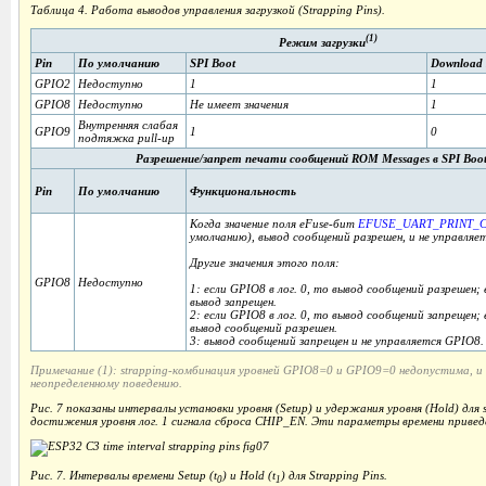
Таблица 4. Работа выводов управления загрузкой (Strapping Pins).
(1)
Режим загрузки
Pin
По умолчанию
SPI Boot
Download 
GPIO2
Недоступно
1
1
GPIO8
Недоступно
Не имеет значения
1
Внутренняя слабая
GPIO9
1
0
подтяжка pull-up
Разрешение/запрет печати сообщений ROM Messages в SPI Boo
Pin
По умолчанию
Функциональность
Когда значение поля eFuse-бит
EFUSE_UART_PRINT_
умолчанию), вывод сообщений разрешен, и не управля
Другие значения этого поля:
GPIO8
Недоступно
1: если GPIO8 в лог. 0, то вывод сообщений разрешен; 
вывод запрещен.
2: если GPIO8 в лог. 0, то вывод сообщений запрещен; 
вывод сообщений разрешен.
3: вывод сообщений запрещен и не управляется GPIO8.
Примечание (1): strapping-комбинация уровней GPIO8=0 и GPIO9=0 недопустима, и
неопределенному поведению.
Рис. 7 показаны интервалы установки уровня (Setup) и удержания уровня (Hold) для s
достижения уровня лог. 1 сигнала сброса CHIP_EN. Эти параметры времени привед
Рис. 7. Интервалы времени Setup (t
) и Hold (t
) для Strapping Pins.
0
1