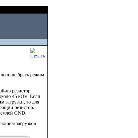
Fri, August 07 2026
вильно выбрать режим
ll-up резистор
около 45 кОм. Если
м загрузки, то для
ающий резистор.
 землей GND.
яющим загрузкой