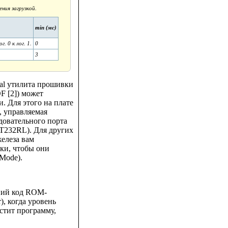
ния загрузкой.
min (мс)
. 0 к лог. 1.
0
3
ial утилита прошивки
F [2]) может
и. Для этого на плате
, управляемая
овательного порта
T232RL). Для других
елеза вам
ки, чтобы они
Mode).
нний код ROM-
), когда уровень
устит программу,