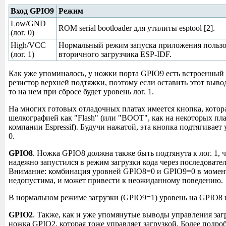
Вход GPIO9
Режим
Low/GND
ROM serial bootloader для утилиты esptool [2].
(лог. 0)
High/VCC
Нормальный режим запуска приложения пользо
(лог. 1)
вторичного загрузчика ESP-IDF.
Как уже упоминалось, у ножки порта GPIO9 есть встроенный
резистор верхней подтяжки, поэтому если оставить этот выв
то на нем при сбросе будет уровень лог. 1.
На многих готовых отладочных платах имеется кнопка, котор
шелкографией как "Flash" (или "BOOT", как на некоторых пла
компании Espressif). Будучи нажатой, эта кнопка подтягивает 
0.
GPIO8
. Ножка GPIO8 должна также быть подтянута к лог. 1, 
надежно запустился в режим загрузки кода через последовате
Внимание: комбинация уровней GPIO8=0 и GPIO9=0 в момен
недопустима, и может привести к неожиданному поведению.
В нормальном режиме загрузки (GPIO9=1) уровень на GPIO8 
GPIO2
. Также, как и уже упомянутые выводы управления загр
ножка GPIO2, которая тоже управляет загрузкой. Более подро