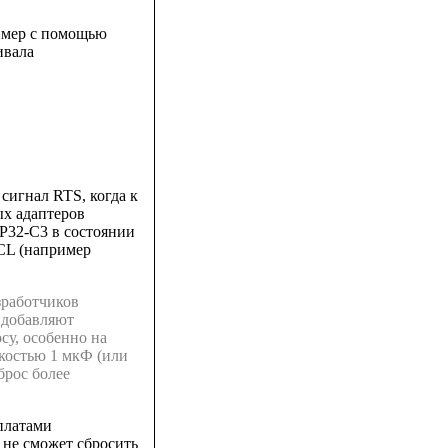
имер с помощью
ивала
сигнал RTS, когда к
ых адаптеров
P32-C3 в состоянии
PCL (например
зработчиков
 добавляют
су, особенно на
костью 1 мкФ (или
брос более
платами
y не сможет сбросить