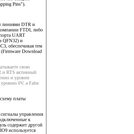
pping Pins").
яя линиями DTR и
компании FTDI, либо
 порта UART
а QFN32) и
C3, обеспечивая тем
 (Firmware Download
батываете свою
TR и RTS активный
венно и уровни
 уровню 0V, а False
 схему платы
 сигналы управления
одключенные к
уль содержит другой
O9 используется