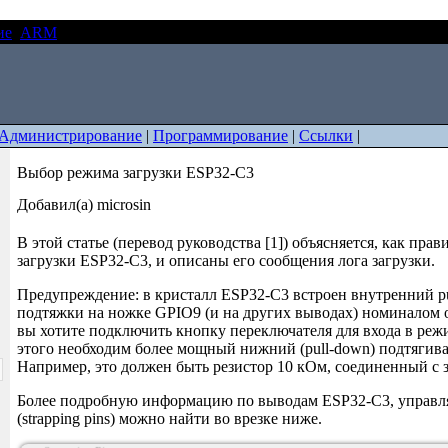
ие
ARM
Выбор режима загрузки ESP32-C3
Администрирование
|
Программирование
|
Ссылки
|
Выбор режима загрузки ESP32-C3
Добавил(а) microsin
В этой статье (перевод руководства [1]) объясняется, как пра
загрузки ESP32-C3, и описаны его сообщения лога загрузки.
Предупреждение: в кристалл ESP32-C3 встроен внутренний pu
подтяжки на ножке GPIO9 (и на других выводах) номиналом 
вы хотите подключить кнопку переключателя для входа в режи
этого необходим более мощный нижний (pull-down) подтягив
Например, это должен быть резистор 10 кОм, соединенный с
Более подробную информацию по выводам ESP32-C3, управл
(strapping pins) можно найти во врезке ниже.