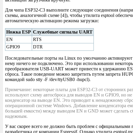
Для чипа ESP32-С3 выполните следующие соединения (напр
схемы, аналогичной схеме [4]), чтобы утилита esptool обеспеч
автоматическую активацию режима загрузки:
Ножка ESP
Служебные сигналы UART
EN
RTS
GPIO9
DTR
Последовательные порты на Linux по умолчанию активируют 
нему ничего не подключено. Это при использовании некотор
преобразователя USB-UART может привести к удержанию ES
сброса. Такое поведение можно запретить путем запрета HU
командой sudo stty -F /dev/ttyUSB0 -hupcl).
Примечание: некоторые платы для ESP32-C3 от сторонних ра
используют схему автосброса для выводов EN и GPIO9, но не
конденсатор на выводе EN. Это приводит к ненадежному сбро
операционной системе Windows. Добавление конденсатора ем
большей емкости) между выводом EN и GND может сделать с
надежным.
У вас скорее всего не должно быть проблем с официальными 
разработчика от компании Espressif. Однако утилита esptool.p