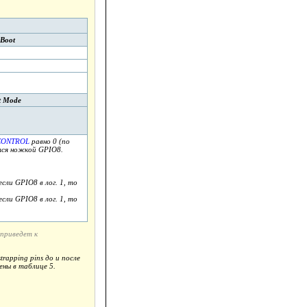
Boot
t Mode
CONTROL
равно 0 (по
ется ножкой GPIO8.
если GPIO8 в лог. 1, то
если GPIO8 в лог. 1, то
 приведет к
trapping pins до и после
ены в таблице 5.