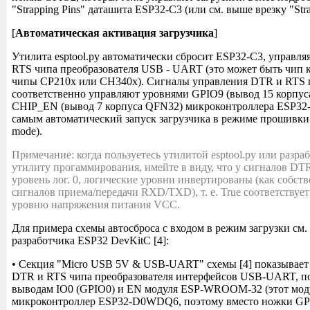
"Strapping Pins" даташита ESP32-C3 (или см. выше врезку "Stra
[
Автоматическая активация загрузчика
]
Утилита esptool.py автоматически сбросит ESP32-C3, управл
RTS чипа преобразователя USB - UART (это может быть чип 
чипы CP210x или CH340x). Сигналы управления DTR и RTS
соответственно управляют уровнями GPIO9 (вывод 15 корпус
CHIP_EN (вывод 7 корпуса QFN32) микроконтроллера ESP32-
самым автоматический запуск загрузчика в режиме прошивки
mode).
Примечание: когда пользуетесь утилитой esptool.py или разра
утилиту прогаммирования, имейте в виду, что у сигналов D
уровень лог. 0, логические уровни инвертированы (как собст
сигналов приема/передачи RXD/TXD), т. е. True соответствует
уровню напряжения питания VCC.
Для примера схемы автосброса с входом в режим загрузки см.
разработчика ESP32 DevKitC [4]:
• Секция "Micro USB 5V & USB-UART" схемы [4] показывает
DTR и RTS чипа преобразователя интерфейсов USB-UART, п
выводам IO0 (GPIO0) и EN модуля ESP-WROOM-32 (этот мод
микроконтроллер ESP32-D0WDQ6, поэтому вместо ножки GPI