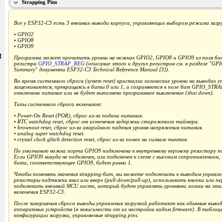
Strapping Pins
Все у ESP32-C3 есть 3 внешних вывода корпуса, управляющих выбором режима загрузк
• GPIO2
• GPIO8
и
• GPIO9
t
Программа может прочитать уровни на ножках GPIO2, GPIO8 и GPIO9 из поля б
регистра
GPIO_STRAP_REG
(описание этого и других регистров см. в разделе "GPIO
Summary" документа ESP32-C3 Technical Reference Manual [3]).
Во время системного сброса (system reset) кристалла логические уровни на выводах у
защелкиваются, превращаясь в биты 0 или 1, и сохраняются в поле бит GPIO_STRA
отключено питание или не будет выполнено программное выключение (shut down).
Типы системного сброса включают:
• Power-On Reset (POR), сброс из-за подачи питания.
• RTC watchdog reset, сброс от истечения задержки сторожевого таймера.
• brownout reset, сброс из-за аварийного падения уровня напряжения питания.
• analog super watchdog reset.
• crystal clock glitch detection reset, сброс из-за помех на сигнале тактов.
По умолчанию ножка порта GPIO9 подключена к внутреннему верхнему резистору по
Если GPIO9 никуда не подключен, или подключен к схеме с высоким сопротивлением,
бита, соответствующее GPIO9, будет равно 1.
Чтобы поменять значения strapping-бит, вы можете подключить к выводам управлен
резисторы подтяжки вниз или вверх (pull-down/pull-up), использовать кнопки или п
подключить внешний MCU хоста, который будет управлять уровнями логики на эти
включения ESP32-C3.
После завершения сброса выводы управления загрузкой работают как обычные выво
аппаратных устройств (в зависимости от их настройки кодом firmware). В таблице
конфигурации загрузки, управляемые strapping pins.