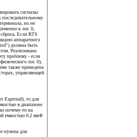
ивировать сигналы
к последовательному
терминала, но не
еменно к лог. 0,
 сброса. Если RTS
ункцию аппаратного
rol") должна быть
том. Реализована
ту проблему - если
изического лог. 0),
хеме также приведена
исторах, управляющей
 Espressif), то для
мкостью в диапазоне
о почему-то на
ой емкостью 0.2 мкФ
рые нужны для