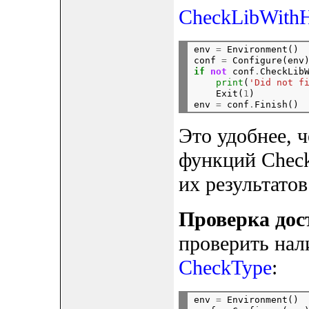
CheckLibWithH
env 
=
 Environment()

conf 
=
 Configure(env
if
not
 conf
.
CheckLib
print
(
'Did not f
    Exit(
1
)

env 
=
 conf
.
Это удобнее, 
функций Check
их результатов
Проверка дос
проверить нал
CheckType
:
env 
=
 Environment()
