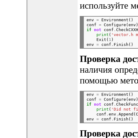
используйте м
env 
=
 Environment()

conf 
=
 Configure(env
if
not
 conf
.
CheckCXX
print
(
'vector.h 
    Exit(
1
)

env 
=
 conf
.
Проверка дос
наличия опре
помощью мет
env 
=
 Environment()

conf 
=
 Configure(env
if
not
 conf
.
CheckFun
print
(
'Did not f
    conf
.
env
.
Append(
env 
=
 conf
.
Проверка дос