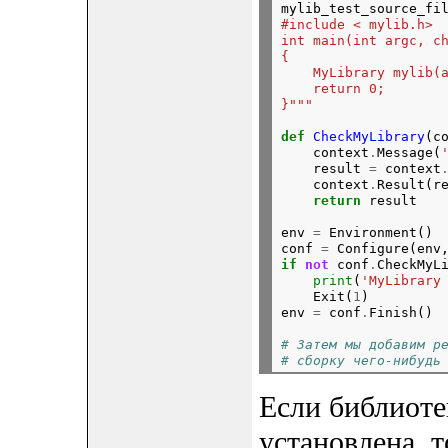
mylib_test_source_fi
#include < mylib.h>
int main(int argc, c
{
    MyLibrary mylib(
    return 0;
}
"""
def
CheckMyLibrary
(co
    context
.
Message(
    result 
=
 context
    context
.
Result(re
return
env 
=
 Environment()

conf 
=
 Configure(env
if
not
 conf
.
CheckMyLi
print
(
'MyLibrary
    Exit(
1
)

env 
=
 conf
.
Finish()
# Затем мы добавим р
# сборку чего-нибудь
Если библиоте
установлена, 