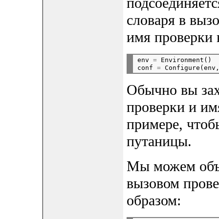
подсоединяется
словаря в выз
имя проверки
env 
=
 Environment()

conf 
=
 Configure(env
Обычно вы зах
проверки и им
примере, чтоб
путаницы.
Мы можем объе
вызовом пров
образом: