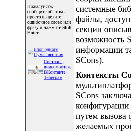
Пожалуйста,
системные биб
сообщите об этом -
файлы, доступ
просто выделите
ошибочное слово или
секции описыв
фразу и нажмите
Shift
Enter
.
возможность S
информации т
Блог одного
Сумасшествия
SCons).
Светлана,
видеомонтаж
ВКонтакте
Контексты Co
Телеграм
мультиплатфо
SCons заключа
конфигурации 
путем вызова
желаемых пров