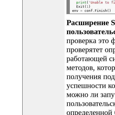
print
(
'Unable to f
  Exit(
1
)

env 
=
 conf
.
Расширение S
пользователь
проверка это 
проверятет оп
работающей си
методов, кото
получения по
успешности ко
можно ли запу
пользовательс
определенной 