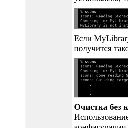
% 
scons
scons: Reading SConsc
Checking for MyLibrar
Если MyLibrar
получится так
% 
scons
scons: Reading SConsc
Checking for MyLibrar
scons: done reading S
scons: Building targe
    .

    .

Очистка без 
Использовани
конфигурации,