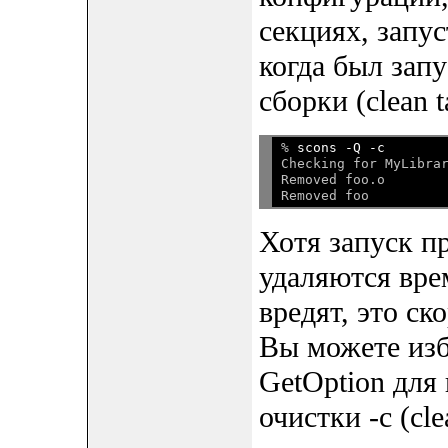
секциях, запу
когда был запу
сборки (clean t
% 
scons -Q -c
Checking for MyLibrar
Removed foo.o

Хотя запуск п
удаляются вре
вредят, это ск
Вы можете изб
GetOption для
очистки -c (cl