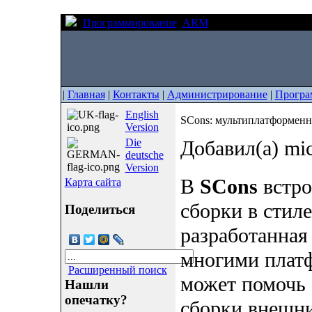
Программирование
ARM
SCons: мультиплатф
|
Главная
|
Контакты
|
Администрирование
|
Програ
English
SCons: мультиплатформенн
Version
Die
Добавил(а) mi
deutsche
Version
В
SCons
встро
Карта сайта
сборки в стил
Поделиться
разработанная
многими плат
Расширенный поиск
может помочь 
Нашли
опечатку?
сборки внешни