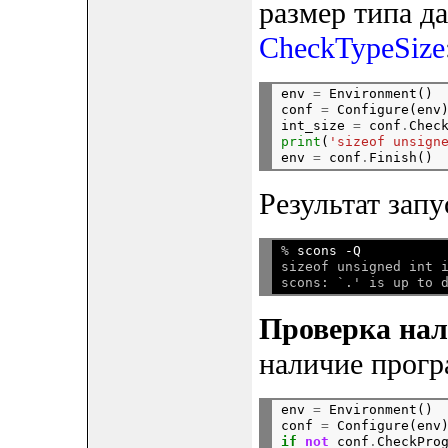
размер типа д
CheckTypeSize
env 
=
 Environment()

conf 
=
 Configure(env)
int_size 
=
 conf
.
Chec
print
(
'sizeof unsign
env 
=
 conf
.
Результат запу
% 
scons -Q
sizeof unsigned int i
Проверка на
наличие прог
env 
=
 Environment()

conf 
=
 Configure(env
if
not
 conf
.
CheckPro