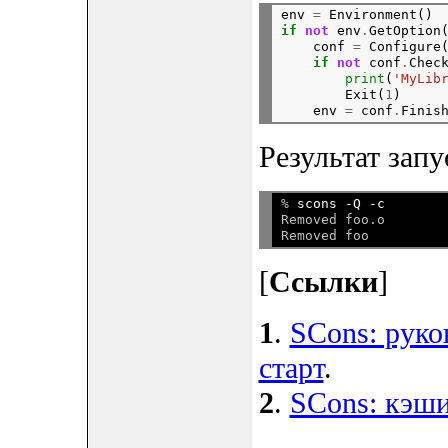
env 
=
 Environment()
if
not
 env
.
GetOption
    conf 
=
 Configure
if
not
 conf
.
Check
print
(
'MyLib
        Exit(
1
)

    env 
=
 conf
.
Результат запу
% 
scons -Q -c
Removed foo.o

[
Ссылки
]
1
.
SCons: руко
старт
.
2
.
SCons: кэш