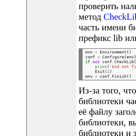
проверить нал
метод
CheckLi
часть имени би
префикс lib ил
env 
=
 Environment()

conf 
=
 Configure(env
if
not
 conf
.
CheckLib
print
(
'Did not f
    Exit(
1
)

env 
=
 conf
.
Из-за того, ч
библиотеки ча
её файлу загол
библиотеки, в
библиотеки и 