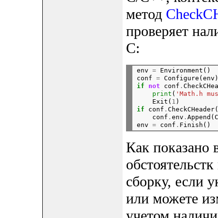
метод
CheckCH
проверяет нал
C:
env 
=
 Environment()

conf 
=
 Configure(env
if
not
 conf
.
CheckCHe
print
(
'Math.h mu
    Exit(
1
)
if
 conf
.
CheckCHeader
    conf
.
env
.
Append(
env 
=
 conf
.
Как показано 
обстоятельстк
сборку, если у
или можете из
учетом наличи