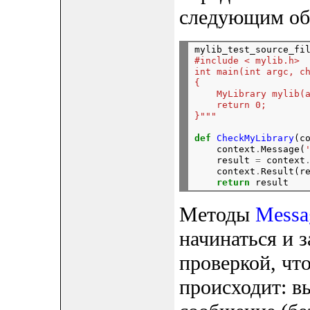
следующим об
mylib_test_source_fi
#include < mylib.h>
int main(int argc, c
{
    MyLibrary mylib(
    return 0;
}
"""
def
CheckMyLibrary
(co
    context
.
Message(
    result 
=
 context
    context
.
Result(re
return
Методы
Messa
начинаться и 
проверкой, что
происходит: в