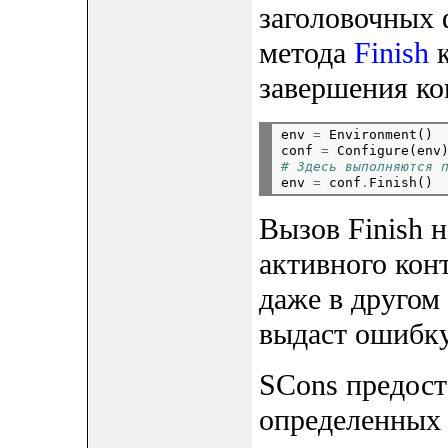
заголовочных ф
метода
Finish
к
завершения ко
env 
=
 Environment()

conf 
=
 Configure(env
# Здесь выполняются 

env 
=
 conf
.
Вызов Finish 
активного конт
даже в другом 
выдаст ошибку
SCons предост
определенных 