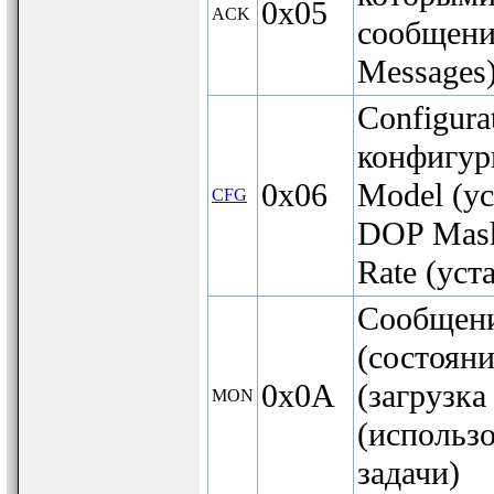
0x05
ACK
сообщени
Messages
Configura
конфигур
0x06
Model (ус
CFG
DOP Mask
Rate (уст
Сообщени
(состоян
0x0A
(загрузка
MON
(использо
задачи)