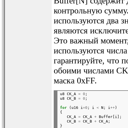
Buffer[N] содержит
контрольную сумму
используются два з
являются исключите
Это важный момент,
используются числа
гарантируйте, что 
обоими числами CK
маска 0xFF.
u8 CK_A 
=
0
;

u8 CK_B 
=
0
;
for
 (u16 i
=0
; i 
<
 N; i
++
)

{

   CK_A 
=
 CK_A 
+
 Buffer[i];

   CK_B 
=
 CK_B 
+
 CK_A;
