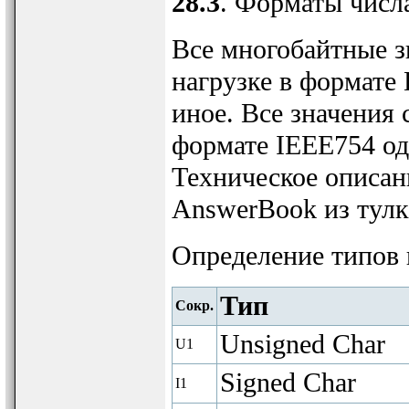
28.3
. Форматы числ
Все многобайтные з
нагрузке в формате L
иное. Все значения
формате IEEE754 од
Техническое описан
AnswerBook из тулки
Определение типов
Тип
Сокр.
Unsigned Char
U1
Signed Char
I1