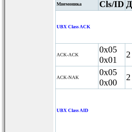
Cls/ID
Д
Мнемоника
UBX Class ACK
0x05
2
ACK-ACK
0x01
0x05
2
ACK-NAK
0x00
UBX Class AID