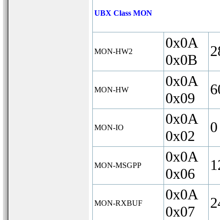
UBX Class MON
0x0A
2
MON-HW2
0x0B
0x0A
6
MON-HW
0x09
0x0A
0
MON-IO
0x02
0x0A
1
MON-MSGPP
0x06
0x0A
2
MON-RXBUF
0x07