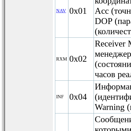
координат
0x01
Acc (точн
NAV
DOP (пар
(количес
Receiver
менеджера
0x02
RXM
(состояни
часов реа
Информац
0x04
(идентифи
INF
Warning (
Сообщени
которыми