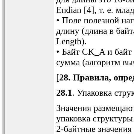
Endian [4], т. е. мл
• Поле полезной на
длину (длина в байт
Length).
• Байт CK_A и байт
сумма (алгоритм вы
[
28. Правила, опр
28.1
. Упаковка стру
Значения размещают
упаковка структуры 
2-байтные значения