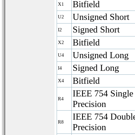
Bitfield
X1
Unsigned Short
U2
Signed Short
I2
Bitfield
X2
Unsigned Long
U4
Signed Long
I4
Bitfield
X4
IEEE 754 Single
R4
Precision
IEEE 754 Doubl
R8
Precision