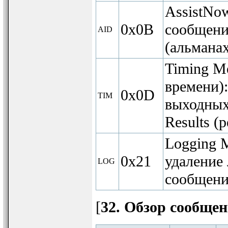
AssistNo
0x0B
сообщени
AID
(альмана
Timing M
времени):
0x0D
TIM
выходных
Results (
Logging M
0x21
удаление 
LOG
сообщени
[
32. Обзор сообще