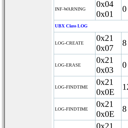
0x04
0
INF-WARNING
0x01
UBX Class LOG
0x21
8
LOG-CREATE
0x07
0x21
0
LOG-ERASE
0x03
0x21
1
LOG-FINDTIME
0x0E
0x21
8
LOG-FINDTIME
0x0E
0x21