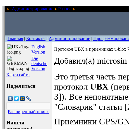
Администрирование
Разное
Протокол UBX в приемник
|
Главная
|
Контакты
|
Администрирование
|
Программирован
English
Протокол UBX в приемниках u-blox 
Version
Die
Добавил(а) microsi
deutsche
Version
Это третья часть п
Карта сайта
протокол
UBX
(перв
Поделиться
3]). Все непонятные
"Словарик" статьи [
Расширенный поиск
Приемники GPS/GNS
Нашли
опечатку?