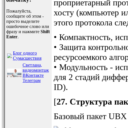
проприетарный про
хосту (компьютер и
Пожалуйста,
сообщите об этом -
этого протокола сл
просто выделите
ошибочное слово или
фразу и нажмите
Shift
• Компактность, ис
Enter
.
• Защита контрольн
Блог одного
ресурсоемкого алго
Сумасшествия
• Модульность - ис
Светлана,
видеомонтаж
для 2 стадий диффе
ВКонтакте
Телеграм
ID).
[
27. Структура па
Базовый пакет UBX