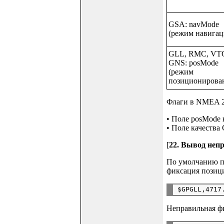
GSA: navMode
(режим навигац
GLL, RMC, VT
GNS: posMode
(режим
позиционирова
Флаги в NMEA 2.
• Поле posMode 
• Поле качества 
[
22. Вывод непр
По умолчанию пр
фиксация позиц
Неправильная фи