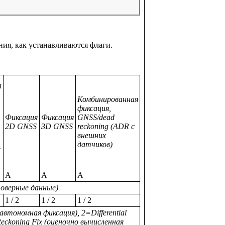
ния, как устанавливаются флаги.
а
Комбинированная
фиксация,
Фиксация
Фиксация
GNSS/dead
2D GNSS
3D GNSS
reckoning (ADR с
внешних
датчиков)
е
A
A
A
товерные данные)
1 / 2
1 / 2
1 / 2
втономная фиксация), 2=Differential
eckoning Fix (оценочно вычисленная