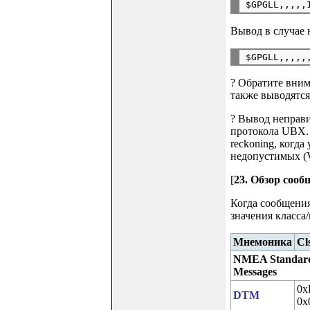
Вывод в случае 
? Обратите вним
также выводятся
? Вывод неправ
протокола UBX. 
reckoning, когд
недопустимых (
[
23. Обзор соо
Когда сообщени
значения класса/
Мнемоника
Cl
NMEA Standar
Messages
0x
DTM
0x