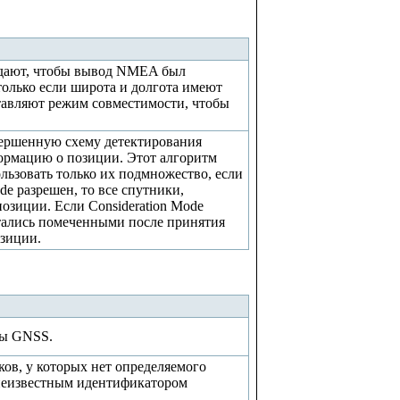
дают, чтобы вывод NMEA был
только если широта и долгота имеют
тавляют режим совместимости, чтобы
вершенную схему детектирования
ормацию о позиции. Этот алгоритм
льзовать только их подмножество, если
de разрешен, то все спутники,
озиции. Если Consideration Mode
остались помеченными после принятия
озиции.
мы GNSS.
ов, у которых нет определяемого
 неизвестным идентификатором