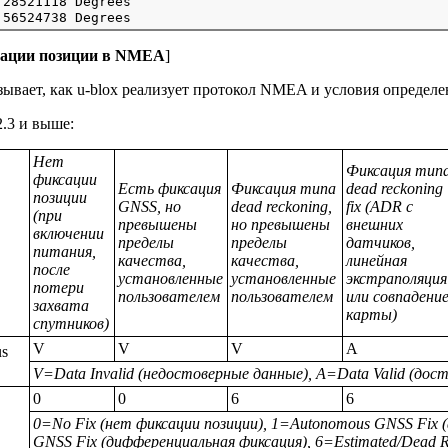
28521118 Degrees

сации позиции в NMEA
]
зывает, как u-blox реализует протокол NMEA и условия определе
.3 и выше:
Нет
Фиксация тип
фиксации
Есть фиксация
Фиксация типа
dead reckoning
позиции
GNSS, но
dead reckoning,
fix (ADR с
(при
превышены
но превышены
внешних
включении
пределы
пределы
датчиков,
питания,
качества,
качества,
линейная
после
установленные
установленные
экстраполяция
потери
пользователем
пользователем
или совпадени
захвата
карты)
спутников)
V
V
V
A
us
V=Data Invalid (недостоверные данные), A=Data Valid (дос
0
0
6
6
0=No Fix (нет фиксации позиции), 1=Autonomous GNSS Fix (а
GNSS Fix (дифференциальная фиксация), 6=Estimated/Dead R