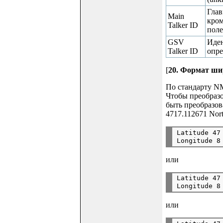
Глав
Main
кром
Talker ID
поле
GSV
Иден
Talker ID
опре
[
20. Формат ши
По стандарту NM
Чтобы преобразо
быть преобразов
4717.112671 Nort
Latitude 47
или
Latitude 47
или