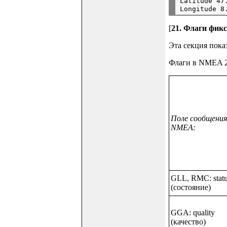
Latitude 47.
[
21. Флаги фик
Эта секция пока
Флаги в NMEA 2
Поле сообщения
NMEA:
GLL, RMC: stat
(состояние)
GGA: quality
(качество)