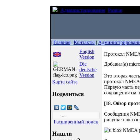
Администрирование
Разное
Проток
|
Главная
|
Контакты
|
Администрирован
English
Протокол NMEA 
Version
Die
Добавил(а) micr
deutsche
Version
Это вторая част
протокол NMEA,
Карта сайта
Первую часть пе
сокращения см. в
Поделиться
[
18. Обзор про
Сообщения NMEA
рисунке показа
Расширенный поиск
Нашли