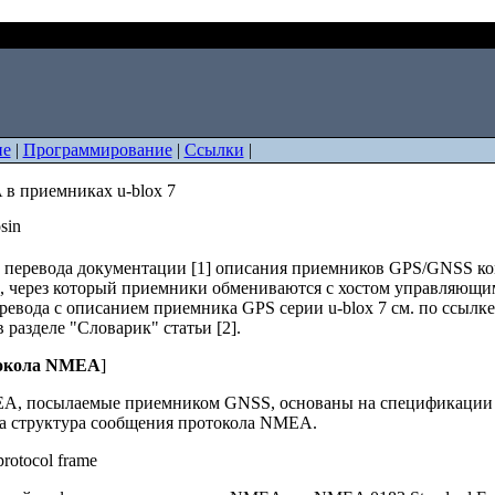
ол NMEA в приемниках u-blox 7
ие
|
Программирование
|
Ссылки
|
в приемниках u-blox 7
osin
ь перевода документации [1] описания приемников GPS/GNSS ком
 через который приемники обмениваются с хостом управляющ
ревода с описанием приемника GPS серии u-blox 7 см. по ссылке
 разделе "Словарик" статьи [2].
токола NMEA
]
, посылаемые приемником GNSS, основаны на спецификации N
на структура сообщения протокола NMEA.