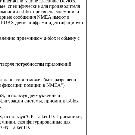
erfacing Marine Electronic Devices,
рные, специфические для производителя
омпании u-blox присвоена мнемоника
етарные сообщения NMEA имеют в
ии PUBX двумя цифрами идентифицирует
влению приемником u-blox и обмену с
етворял потребностям приложений
льтернативно может быть разрешена
аги фиксации позиции в NMEA").
, используя двухбуквенный
онфигурации системы, приемник u-blox
.
используя 'GP' Talker ID. Приемники,
иемники, сконфигурированные для
N' Talker ID.