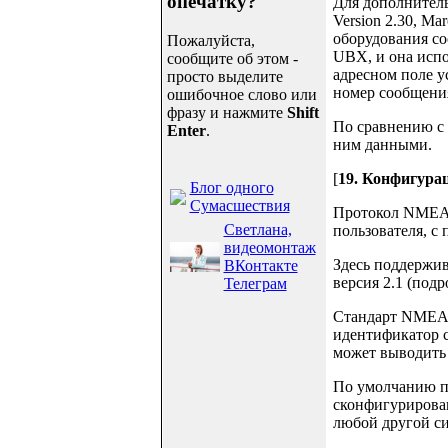
опечатку?
Для дополнитель
Version 2.30, M
оборудования с
Пожалуйста,
UBX, и она исп
сообщите об этом -
адресном поле 
просто выделите
номер сообщени
ошибочное слово или
фразу и нажмите
Shift
По сравнению с
Enter
.
ним данными.
[
19. Конфигур
Блог одного
Сумасшествия
Протокол NMEA 
Светлана,
пользователя, 
видеомонтаж
Здесь поддержи
ВКонтакте
версия 2.1 (под
Телеграм
Стандарт NMEA 
идентификатор с
может выводить 
По умолчанию п
сконфигурирова
любой другой с