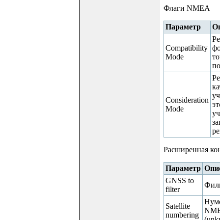
Флаги NMEA
Параметр
О
Ре
Compatibility
фо
Mode
то
по
Ре
ка
уч
Consideration
эт
Mode
уч
за
ре
Расширенная ко
Параметр
Опи
GNSS to
Филь
filter
Нуме
Satellite
NMEA
numbering
(unk