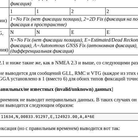
фиксация)
1
1
2
2
1=No Fix (нет фиксации позиции), 2=2D Fix (фиксация на п
ии)
фиксация в пространстве)
N
N
E
E
G,
N=No Fix (нет фиксации позиции), E=Estimated/Dead Reckon
фиксация), A=Autonomous GNSS Fix (автономная фиксация), 
ния)
(дифференциальная фиксация)
1 и ниже такие же, как в NMEA 2.3 и выше, со следующими ра
не выводится для сообщений GLL, RMC и VTG (каждое из этих 
GGA установлено в 1 (вместо 6) для обоих типов фиксаций точног
авильных/не известных (invalid/unknown) данных
]
иемник не выводит неправильных данных. В таких случаях он 
ии выводится следующим образом:
ксация (но с правильным временем) выводится вот так: