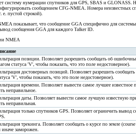
т систему нумерации спутников для GPS, SBAS и GLONASS. Но
фигурировать сообщением CFG-NMEA. Номера неизвестных спу
. е. пустой строкой).
MEA показывает, что сообщение GGA специфично для системы 
ывод сообщения GGA для каждого Talker ID.
ции NMEA
исание
льтрация позиции. Позволяет разрешить сообщать об ошибочны
агом статуса 'V', чтобы показать, что это поле недостоверное).
льтрация достоверных позиций. Позволяет разрешить сообщать 
атуса 'V', чтобы показать, что это поле недостоверное).
льтрация времени. Позволяет вывести самое лучшее известное 
ть неправильное.
льтрация даты. Позволяет вывести самое лучшую известную при
ть неправильная.
льтрация только спутников GPS. Позволяет ограничить вывод с
S.
льтрация трекинга. Позволяет сообщать о курсе по земле (course
 иначе заморожен.