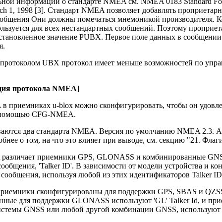
ной информации о стандарте NMEA см. NMEA 0183 Standard For Int
arch 1, 1998 [3]. Стандарт NMEA позволяет добавлять проприета
ообщения Они должны помечаться мнемоникой производителя. К
ользуется для всех нестандартных сообщений. Поэтому пропри
установленное значение PUBX. Первое поле данных в сообщен
я.
 протоколом UBX протокол имеет меньше возможностей по упра
ация протокола NMEA
]
в приемниках u-blox можно сконфигурировать, чтобы он удовл
с помощью CFG-NMEA.
ваются два стандарта NMEA. Версия по умолчанию NMEA 2.3. А
робнее о том, на что это влияет при выводе, см. секцию "21. Фл
различает приемники GPS, GLONASS и комбинированные GNSS
ообщения, 'Talker ID'. В зависимости от модели устройства и к
сообщения, используя любой из этих идентификаторов Talker ID
риемники сконфигурированы для поддержки GPS, SBAS и QZSS, 
нные для поддержки GLONASS используют 'GL' Talker Id, и пр
истемы GNSS или любой другой комбинации GNSS, используют 'G