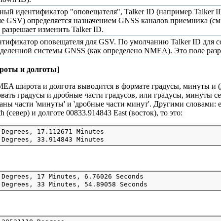
ный идентификатор "оповещателя", Talker ID (например Talker I
е GSV) определяется назначением GNSS каналов приемника (с
 разрешает изменить Talker ID.
тификатор оповещателя для GSV. По умолчанию Talker ID для
деленной системы GNSS (как определено NMEA). Это поле разре
роты и долготы
]
EA широта и долгота выводится в формате градусы, минуты и (
вать градусы и дробные части градусов, или градусы, минуты с
аны части 'минуты' и 'дробные части минут'. Другими словами:
h (север) и долготе 00833.914843 East (восток), то это:
 Degrees, 17.112671 Minutes

 Degrees, 17 Minutes, 6.76026 Seconds
