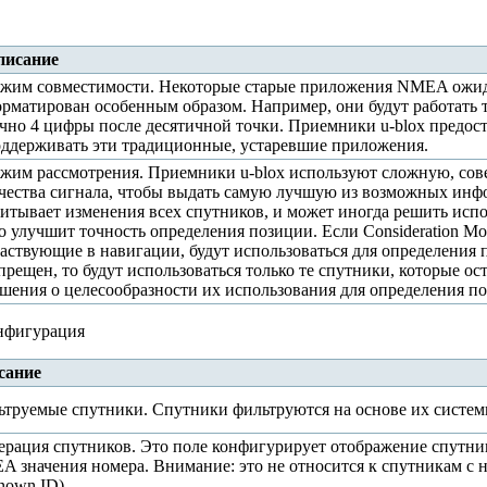
писание
жим совместимости. Некоторые старые приложения NMEA ожи
рматирован особенным образом. Например, они будут работать 
чно 4 цифры после десятичной точки. Приемники u-blox предос
ддерживать эти традиционные, устаревшие приложения.
жим рассмотрения. Приемники u-blox используют сложную, со
чества сигнала, чтобы выдать самую лучшую из возможных инф
итывает изменения всех спутников, и может иногда решить испо
о улучшит точность определения позиции. Если Consideration Mo
аствующие в навигации, будут использоваться для определения п
прещен, то будут использоваться только те спутники, которые 
шения о целесообразности их использования для определения п
нфигурация
сание
труемые спутники. Спутники фильтруются на основе их систе
рация спутников. Это поле конфигурирует отображение спутник
 значения номера. Внимание: это не относится к спутникам с
nown ID).