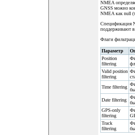
NMEA определяе
GNSS можно кон
NMEA как null (т
Спецификация N
поддерживают в
Флаги фильтра
Параметр
Оп
Position
Фи
filtering
фл
Valid position
Фи
filtering
ст
Фи
Time filtering
бы
Фи
Date filtering
бы
GPS-only
Фи
filtering
GP
Track
Фи
filtering
бы