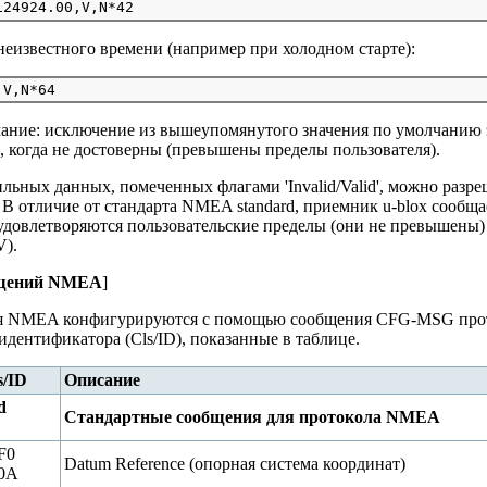
неизвестного времени (например при холодном старте):
ание: исключение из вышеупомянутого значения по умолчанию э
, когда не достоверны (превышены пределы пользователя).
ильных данных, помеченных флагами 'Invalid/Valid', можно ра
В отличие от стандарта NMEA standard, приемник u-blox сообща
а удовлетворяются пользовательские пределы (они не превышены)
V).
бщений NMEA
]
я NMEA конфигурируются с помощью сообщения CFG-MSG прот
идентификатора (Cls/ID), показанные в таблице.
s/ID
Описание
d
Стандартные сообщения для протокола NMEA
F0
Datum Reference (опорная система координат)
0A