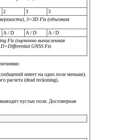
2
3
3
оверхности), 3=3D Fix (объемная
A / D
A / D
A / D
ing Fix (оценочно вычисленная
D=Differential GNSS Fix
зличиями:
сообщений имеет на одно поле меньше).
о расчета (dead reckoning).
выводит пустые поля. Достоверная