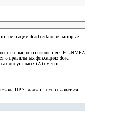
то фиксации dead reckoning, которые
зрешить с помощью сообщения CFG-NMEA
ет о правильных фиксациях dead
 как допустимых (A) вместо
окола UBX, должны использоваться