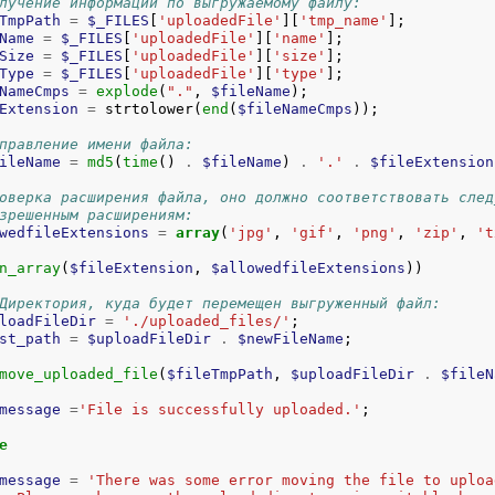
лучение информации по выгружаемому файлу:
TmpPath
=
$_FILES
[
'uploadedFile'
][
'tmp_name'
];

Name
=
$_FILES
[
'uploadedFile'
][
'name'
];

Size
=
$_FILES
[
'uploadedFile'
][
'size'
];

Type
=
$_FILES
[
'uploadedFile'
][
'type'
];

NameCmps
=
explode
(
"."
, 
$fileName
);

Extension
=
 strtolower(
end
(
$fileNameCmps
правление имени файла:
ileName
=
md5
(
time
() 
.
$fileName
) 
.
'.'
.
$fileExtension
оверка расширения файла, оно должно соответствовать след
зрешенным расширениям:
wedfileExtensions
=
array
(
'jpg'
, 
'gif'
, 
'png'
, 
'zip'
, 
't
n_array
(
$fileExtension
, 
$allowedfileExtensions
))

Директория, куда будет перемещен выгруженный файл:
loadFileDir
=
'./uploaded_files/'
;

st_path
=
$uploadFileDir
.
$newFileName
move_uploaded_file
(
$fileTmpPath
, 
$uploadFileDir
.
$fileN
message
=
'File is successfully uploaded.'
;

e
message
=
'There was some error moving the file to uploa