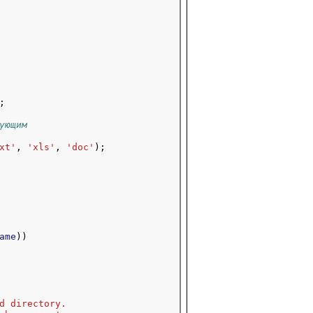
ующим
xt'
, 
'xls'
, 
'doc'
ame
))

d directory.