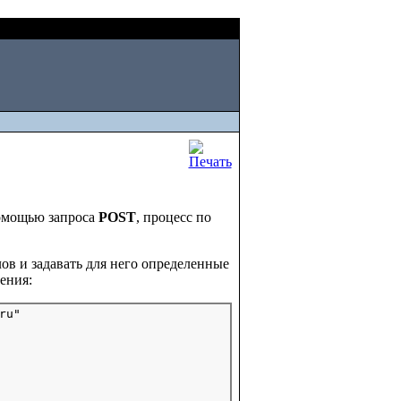
Fri, August 07 2026
омощью запроса
POST
, процесс по
лов и задавать для него определенные
ения:
u"
