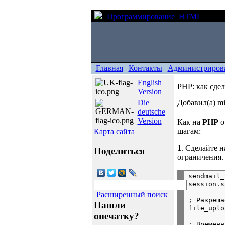
Программирование
HTML
PHP: 
|
Главная
|
Контакты
|
Администриров
English
PHP: как сде
Version
Die
Добавил(а) mi
deutsche
Version
Как на
PHP
о
шагам:
Карта сайта
1
. Сделайте 
Поделиться
ограничения
sendmail_
Расширенный поиск
; Разреша
Нашли
опечатку?
; Временн