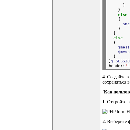
         
      }

    }

else
    {

$me
    }

  }

else
  {

$mess
$mess
  }

}
$_SESSIO
header(
"L
4
. Создайте в
сохраняться 
[
Как пользов
1
. Откройте 
2
. Выберите 