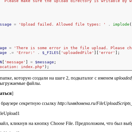
  Please make sure the upload directory is writable by w
ssage
=
'Upload failed. Allowed file types: '
.
implode
(
age
=
'There is some error in the file upload. Please ch
age
.=
'Error:'
.
$_FILES
[
'uploadedFile'
][
'error'
];

N
[
'message'
] 
=
$message
;

ocation: index.php"
 папке, которую создали на шаге 2, подкаталог с именем
uploaded_
выгружаемые файлы.
аться
]
в браузере секретную ссылку
http://имядомена.ru/FileUploadScripts
файл, кликнув на кнопку Choose File. Предположим, что был вы