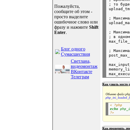
; то буде
Пожалуйста,
сообщите об этом -
просто выделите
; Максима
ошибочное слово или
фразу и нажмите
Shift
; Максима
Enter
.
; в одном
Блог одного
; Максима
Сумасшествия
Светлана,
max_input
видеомонтаж
memory_li
ВКонтакте
Телеграм
Как узнать место 
Обычно файл
php
php_ini_loaded_fi
< ?php
echo
php_
?>
Как проверить, пр