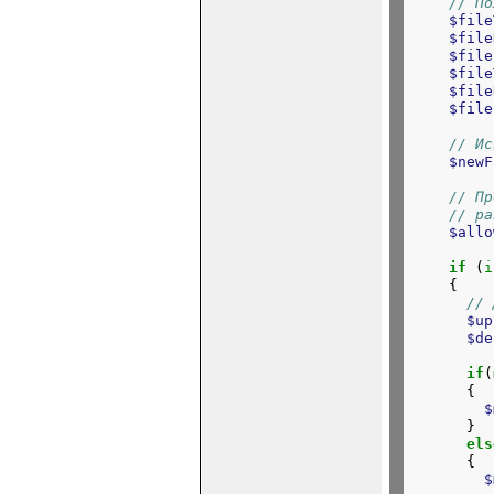
// По
$file
$file
$file
$file
$file
$file
// Ис
$newF
// Пр
// ра
$allo
if
 (
i
    {

// 
$up
$de
if
(
      {

$
      }

els
      {

$