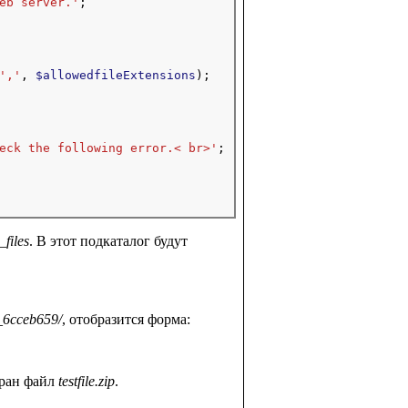
eb server.'
;

','
, 
$allowedfileExtensions
);

eck the following error.< br>'
;

files
. В этот подкаталог будут
_6cceb659/
, отобразится форма:
бран файл
testfile.zip
.