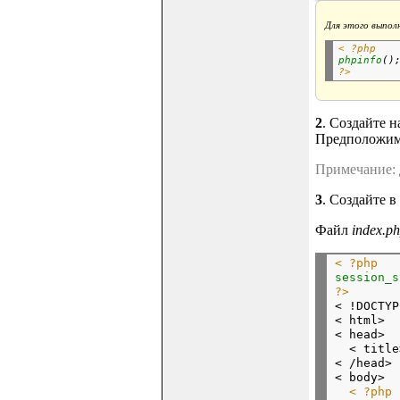
Для этого выпол
< ?php
phpinfo
()
?>
2
. Создайте н
Предположим 
Примечание: д
3
. Создайте в
Файл
index.p
< ?php
session_s
?>

< !DOCTYP
< html>

< head>

  < title
< /head>

< body>

< ?php