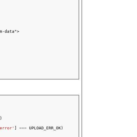
-data">

)

error'
] 
===
 UPLOAD_ERR_OK)
