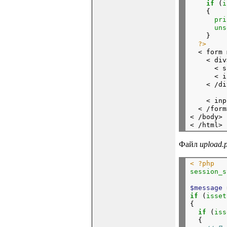
if
 (
i
    {

pri
uns
    }

?>
  < form 
    < div>
      < s
      < i
    < /di
    < inp
  < /form>
< /body>

Файл
upload.
< ?php
session_s
$message
if
 (
isset
{

if
 (
iss
  {
