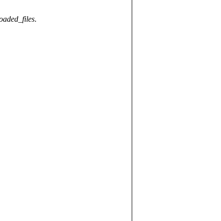
oaded_files
.