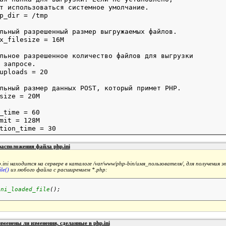
т использоваться системное умолчание.

льный разрешенный размер выгружаемых файлов.

льное разрешенное количество файлов для выгрузки

 запросе.

льный размер данных POST, который примет PHP.

_time = 60

mit = 128M

расположения файла php.ini
.ini
находится на сервере в каталоге
/var/www/php-bin/имя_пользователя/
, для получения
le()
из любого файла с расширением *.php:
ini_loaded_file
();
именены ли изменения, сделанные в php.ini