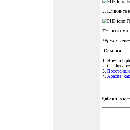
3
. Кликните н
Полный путь 
http://имядоме
[
Ссылки
]
1
. How to Uplo
2
. tutsplus / 
3
.
Простейши
4
.
Apache: ка
Добавить ко