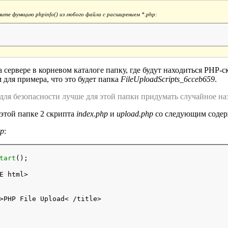
ните функцию phpinfo() из любого файла с расширением *.php:
;
а сервере в корневом каталоге папку, где будут находиться PHP-
для примера, что это будет папка
FileUploadScripts_6cceb659
.
ля безопасности лучше для этой папки придумать случайное назв
 этой папке 2 скрипта
index.php
и
upload.php
со следующим соде
hp
:
tart
();
E html>

>PHP File Upload< /title>
