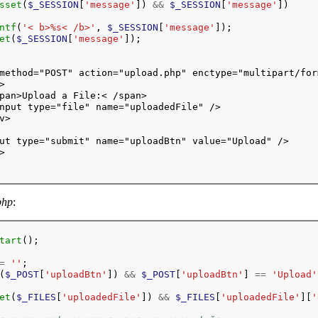
sset
(
$_SESSION
[
'message'
]) 
&&
$_SESSION
[
'message'
])

ntf
(
'< b>%s< /b>'
, 
$_SESSION
[
'message'
]);

et
(
$_SESSION
[
'message'
]);

method="POST" action="upload.php" enctype="multipart/form


pan>Upload a File:< /span>

nput type="file" name="uploadedFile" />

v>

ut type="submit" name="uploadBtn" value="Upload" />



php
:
tart
();
=
''
;
(
$_POST
[
'uploadBtn'
]) 
&&
$_POST
[
'uploadBtn'
] 
==
'Upload'
et
(
$_FILES
[
'uploadedFile'
]) 
&&
$_FILES
[
'uploadedFile'
][
'