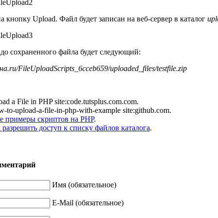
а кнопку Upload. Файл будет записан на веб-сервер в каталог
upl
до сохраненного файла будет следующий:
на.ru/FileUploadScripts_6cceb659/uploaded_files/testfile.zip
ad a File in PHP site:code.tutsplus.com.com.
how-to-upload-a-file-in-php-with-example site:github.com.
е примеры скриптов на PHP
.
к разрешить доступ к списку файлов каталога
.
мментарий
Имя (обязательное)
E-Mail (обязательное)