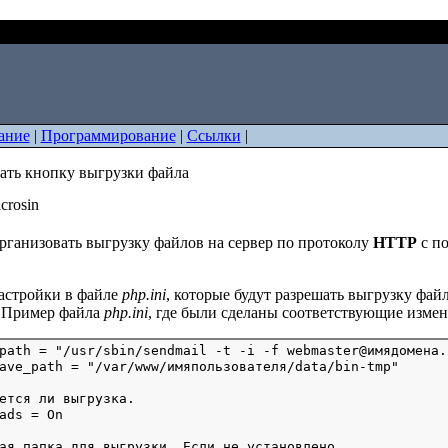
как сделать кнопку выгрузки файла
ание
|
Программирование
|
Ссылки
|
лать кнопку выгрузки файла
crosin
рганизовать выгрузку файлов на сервер по протоколу
HTTP
с п
настройки в файле
php.ini
, которые будут разрешать выгрузку фай
. Пример файла
php.ini
, где были сделаны соответствующие измен
path = "/usr/sbin/sendmail -t -i -f webmaster@имядомена.r
ется ли выгрузка.

ая папка для выгрузки. Если не установлено,
