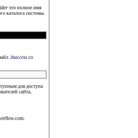
lder
это полное имя
го каталога системы.
 файл
.htaccess
со
ступным для доступа
вателей сайта,
overflow.com.