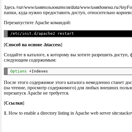
Здесь
/var/www/имяпользователя/data/www/имядомена.ru/AnyFo
папки, куда нужно предоставить доступ, относительно корнево
Перезапустите Apache командой:
[
Способ на основе .htaccess
]
Создайте в каталоге, к которому вы хотите разрешить доступ,
следующим содержимым:
Options
 +Indexes
После этого содержимое этого каталога немедленно станет до
(на чтение, просмотр содержимого) для любых внешних пользо
перезапуск Apache не требуется.
[
Ссылки
]
1
. How to enable a directory listing in Apache web server site:stack