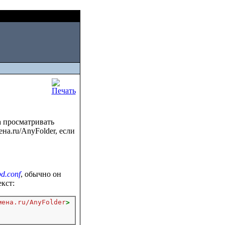
Sat, August 08 2026
а
 просматривать
на.ru/AnyFolder, если
pd.conf
, обычно он
екст:
мена.ru/AnyFolder
>