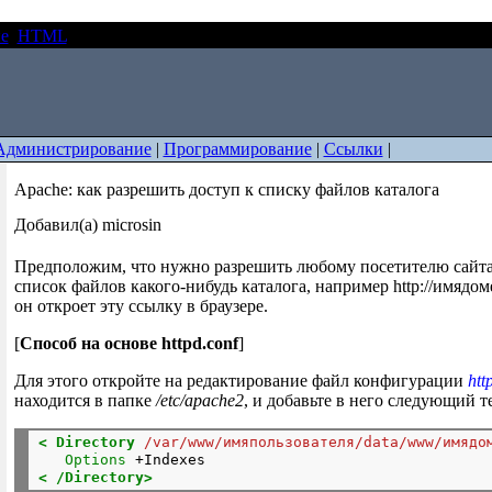
е
HTML
Apache: как разрешить доступ к списку файлов каталог
Администрирование
|
Программирование
|
Ссылки
|
Apache: как разрешить доступ к списку файлов каталога
Добавил(а) microsin
Предположим, что нужно разрешить любому посетителю сайта
список файлов какого-нибудь каталога, например http://имядоме
он откроет эту ссылку в браузере.
[
Способ на основе httpd.conf
]
Для этого откройте на редактирование файл конфигурации
htt
находится в папке
/etc/apache2
, и добавьте в него следующий т
< Directory
/var/www/имяпользователя/data/www/имядо
Options
 +Indexes
< /Directory>