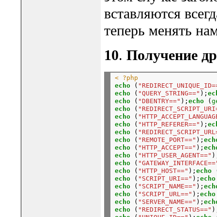
вставляются всегд
теперь менять на
10
.
Получение др
< ?php
echo
 (
"REDIRECT_UNIQUE_ID=
echo
 (
"QUERY_STRING=="
);
ec
echo
 (
"DBENTRY=="
);
echo
 (
g
echo
 (
"REDIRECT_SCRIPT_URI
echo
 (
"HTTP_ACCEPT_LANGUAG
echo
 (
"HTTP_REFERER=="
);
ec
echo
 (
"REDIRECT_SCRIPT_URL
echo
 (
"REMOTE_PORT=="
);
ech
echo
 (
"HTTP_ACCEPT=="
);
ech
echo
 (
"HTTP_USER_AGENT=="
)
echo
 (
"GATEWAY_INTERFACE==
echo
 (
"HTTP_HOST=="
);
echo
 
echo
 (
"SCRIPT_URI=="
);
echo
echo
 (
"SCRIPT_NAME=="
);
ech
echo
 (
"SCRIPT_URL=="
);
echo
echo
 (
"SERVER_NAME=="
);
ech
echo
 (
"REDIRECT_STATUS=="
)