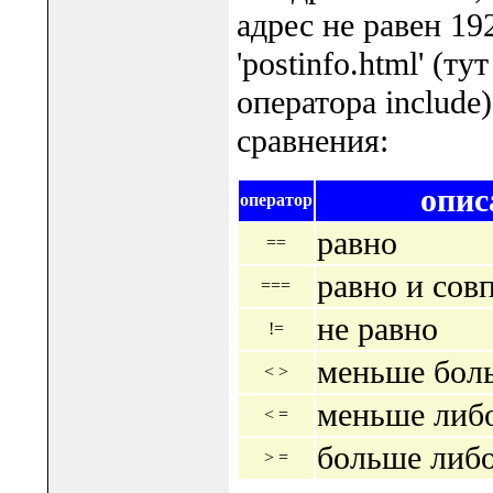
адрес не равен 19
'postinfo.html' (
оператора includ
сравнения:
опис
оператор
равно
==
равно и сов
===
не равно
!=
меньше бол
< >
меньше либо
< =
больше либо
> =