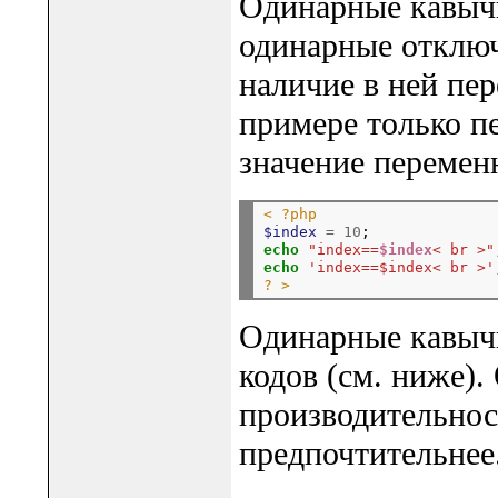
Одинарные кавычк
одинарные отключ
наличие в ней пе
примере только п
значение перемен
< ?php
$index
=
10
echo
"index==
$index
< br >"
echo
'index==$index< br >'
? >
Одинарные кавычк
кодов (см. ниже)
производительнос
предпочтительнее