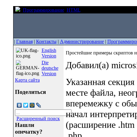
Программирование
HTML
Простейшие примеры скр
|
Главная
|
Контакты
|
Администрирование
|
Программиро
English
Простейшие примеры скриптов 
Version
Die
Добавил(а) micro
deutsche
Version
Указанная секция
Карта сайта
месте файла, неог
Поделиться
вперемежку с обы
начал интерпрети
Расширенный поиск
(расширение .htm
Нашли
опечатку?
.php.