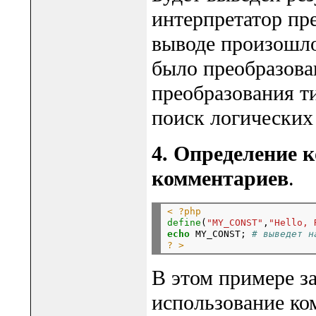
интерпретатор пре
выводе произошло
было преобразован
преобразования т
поиск логических
4. Определение к
комментариев
.
< ?php
define
(
"MY_CONST"
,
"Hello, 
echo
 MY_CONST; 
# выведет н
? >
В этом примере за
использование ко