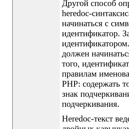
Другой способ оп
heredoc-синтаксис
начинаться с симв
идентификатор. З
идентификатором
должен начинатьс
того, идентифика
правилам именован
PHP: содержать т
знак подчеркивани
подчеркивания.
Heredoc-текст веде
двойных кавычках,