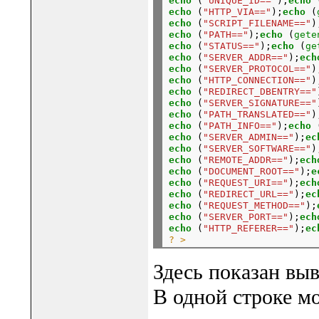
echo
 (
"UNIQUE_ID=="
);
echo
 
echo
 (
"HTTP_VIA=="
);
echo
 (
echo
 (
"SCRIPT_FILENAME=="
)
echo
 (
"PATH=="
);
echo
 (
gete
echo
 (
"STATUS=="
);
echo
 (
ge
echo
 (
"SERVER_ADDR=="
);
ech
echo
 (
"SERVER_PROTOCOL=="
)
echo
 (
"HTTP_CONNECTION=="
)
echo
 (
"REDIRECT_DBENTRY=="
echo
 (
"SERVER_SIGNATURE=="
echo
 (
"PATH_TRANSLATED=="
)
echo
 (
"PATH_INFO=="
);
echo
 
echo
 (
"SERVER_ADMIN=="
);
ec
echo
 (
"SERVER_SOFTWARE=="
)
echo
 (
"REMOTE_ADDR=="
);
ech
echo
 (
"DOCUMENT_ROOT=="
);
e
echo
 (
"REQUEST_URI=="
);
ech
echo
 (
"REDIRECT_URL=="
);
ec
echo
 (
"REQUEST_METHOD=="
);
echo
 (
"SERVER_PORT=="
);
ech
echo
 (
"HTTP_REFERER=="
);
ec
? >
Здесь показан вы
В одной строке м