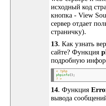
исходный код стра
кнопка - View Sour
сервер отдает по
страничку).
13
. Как узнать ве
сайте? Функция
p
подробную инфор
< ?php
phpinfo
? >
14
. Функция
Erro
вывода сообщений