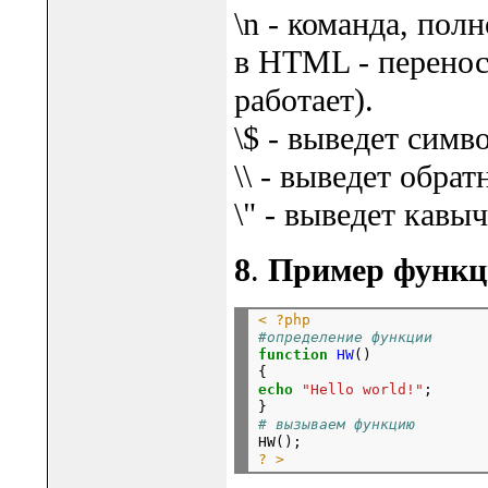
\n - команда, пол
в HTML - перенос 
работает).
\$ - выведет симв
\\ - выведет обра
\" - выведет кавыч
8
.
Пример функц
< ?php
#определение функции
function
HW
()

echo
"Hello world!"
;

# вызываем функцию
? >