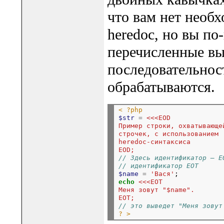
что вам нет необ
heredoc, но вы п
перечисленные в
последовательнос
обрабатываются.
< ?php
$str
=
<<<EOD
Пример строки, охватывающе
строчек, с использованием
heredoc-синтаксиса
EOD;
// Здесь идентификатор – E
// идентификатор EOT
$name
=
'Вася'
echo
<<<EOT
Меня зовут "$name". 
EOT;
// это выведет "Меня зовут
? >