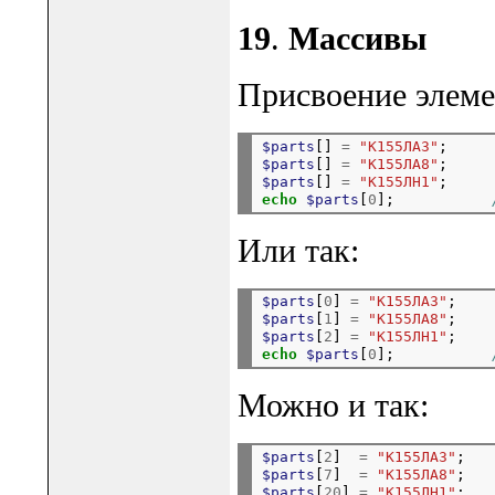
19
.
Массивы
Присвоение элеме
$parts
[] 
=
"K155ЛА3"
$parts
[] 
=
"K155ЛА8"
$parts
[] 
=
"K155ЛН1"
echo
$parts
[
0
];           
Или так:
$parts
[
0
] 
=
"K155ЛА3"
$parts
[
1
] 
=
"K155ЛА8"
$parts
[
2
] 
=
"K155ЛН1"
echo
$parts
[
0
];           
Можно и так:
$parts
[
2
]  
=
"K155ЛА3"
$parts
[
7
]  
=
"K155ЛА8"
$parts
[
20
] 
=
"K155ЛН1"