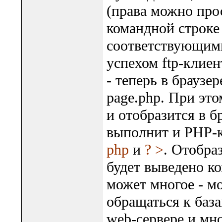
(права можно про
командной строке 
соответствующими
успехом ftp-клиен
- теперь в браузер
page.php. При это
и отобразится в б
выполнит и PHP-
php
и
? >
. Отобра
будет выведено ко
может многое - м
обращаться к база
web-сервере и мно