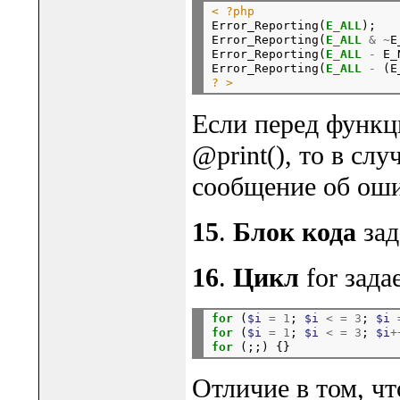
< ?php

Error_Reporting(
E_ALL
);   
Error_Reporting(
E_ALL
&
~
E
Error_Reporting(
E_ALL
-
 E_
Error_Reporting(
E_ALL
-
 (E
? >
Если перед функц
@print(), то в сл
сообщение об оши
15
.
Блок кода
зад
16
.
Цикл
for задае
for
 (
$i 
= 1
; 
$i 
< = 3
; 
$i 
for
 (
$i 
= 1
; 
$i 
< = 3
; 
$i
+
for
 (;;) {}               
Отличие в том, ч