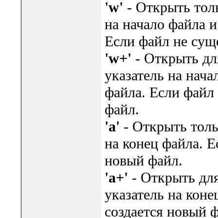
'w'
- Открыть толь
на начало файла 
Если файл не суще
'w+'
- Открыть дл
указатель на нача
файла. Если файл 
файл.
'a'
- Открыть толь
на конец файла. Е
новый файл.
'a+'
- Открыть для
указатель на коне
создается новый ф