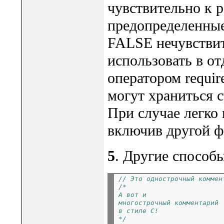
чувствительно к 
предопределенные
FALSE нечувствит
использовать в о
оператором requir
могут храниться 
При случае легко 
включив другой ф
5
. Другие способ
// Это однострочный коммен
/*
А вот и
многострочный комментарий
в стиле C!
*/