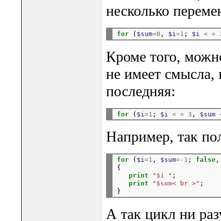
несколько переме
for
 (
$sum
=0
, 
$i
=1
; 
$i 
< = 
Кроме того, можно
не имеет смысла, 
последняя:
for
 (
$i
=1
; 
$i 
< = 3
, 
$sum 
Например, так по
for
 (
$i
=1
, 
$sum
=-1
; 
false
,
{

print
"
$i
 "
;

print
"
$sum
< br >"
;

А так цикл ни раз