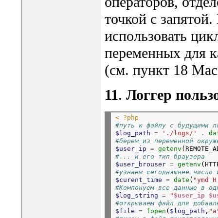
операторов, отде
точкой с запятой.
использовать цикл
переменных для к
(см. пункт 18 Мас
11
.
Логгер пользо
< ?php
#путь к файлу с будущими л
$log_path
=
'./logs/'
.
da
#берем из переменной окруж
$user_ip
=
getenv
#... и его тип браузера
$user_brouser
=
getenv
#узнаем сегодняшнее число 
$curent_time
=
date
(
"ymd H
#Компонуем все данные в од
$log_string
=
"
$user_ip
$u
#открываем файл для добавл
$file
=
fopen
(
$log_path
,
"a