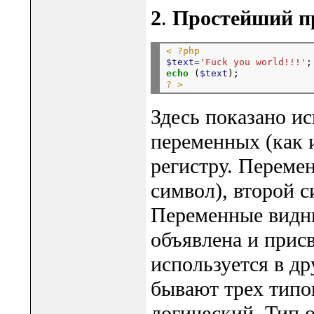
2
.
Простейший п
< ?php
$text
=
'Fuck you world!!!'
echo
 (
$text
? >
Здесь показано и
переменных (как 
регистру. Переме
символ), второй с
Переменные видны
объявлена и прис
используется в д
бывают трех типов
логический. Тип 