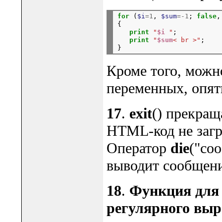
for
 (
$i
=1
, 
$sum
=-1
; 
false
,
{

print
"
$i
 "
;

print
"
$sum
< br >"
;

Кроме того, можн
переменных, опят
17
.
exit
() прекращ
HTML-код не загру
Оператор
die
("со
выводит сообщени
18
.
Функция для 
регулярного вы