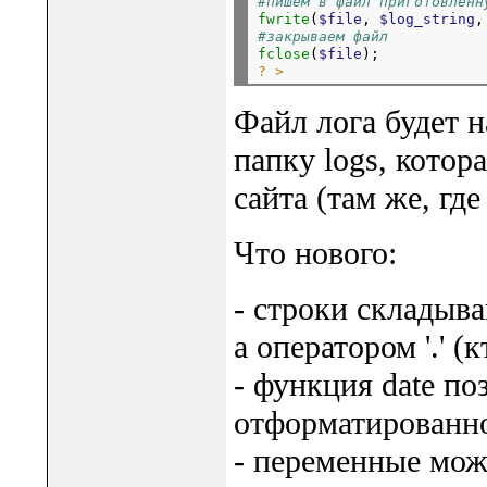
#пишем в файл приготовленн
fwrite
(
$file
, 
$log_string
,
#закрываем файл
fclose
(
$file
? >
Файл лога будет 
папку logs, котор
сайта (там же, где
Что нового:
- строки складыва
а оператором '.' (
- функция date по
отформатированно
- переменные мож