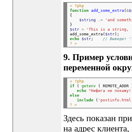
< ?php
function
add_some_extra
(
&
$
{

$string
.=
'and someth
$str
=
'This is a string, 
add_some_extra(
$str
echo
$str
;    
// Выведет '
? >
9. Пример условн
переменной окр
< ?php
if
 ( 
getenv
 ( REMOTE_ADDR 
echo
"Нифига не покажу!
else
include
 (
'postinfo.html
? >
Здесь показан при
на адрес клиента,