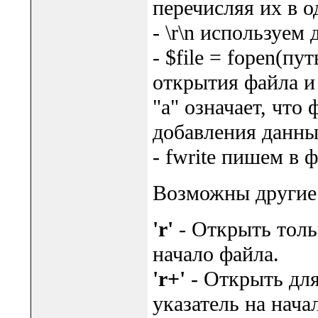
перечисляя их в од
- \r\n используем
- $file = fopen(п
открытия файла и 
"a" означает, что
добавления данны
- fwrite пишем в ф
Возможны другие 
'r'
- Открыть толь
начало файла.
'r+'
- Открыть для
указатель на нача