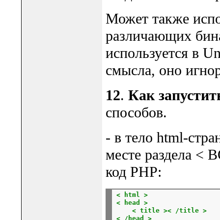
Может также исп
различающих бина
используется в Un
смысла, оно игно
12
.
Как запустит
способов.
- в тело html-стр
месте раздела <
код PHP:
< html >
< head >
< title >< /title >
< /head >