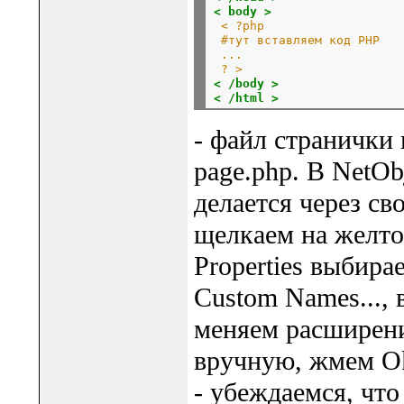
< body >
 < ?php
 #тут вставляем код PHP
 ...
 ? >
< /body >
< /html >
- файл странички 
page.php. В NetObj
делается через св
щелкаем на желто
Properties выбира
Custom Names..., 
меняем расширени
вручную, жмем O
- убеждаемся, что