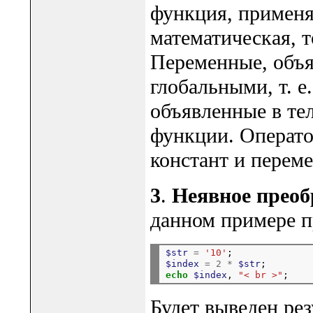
функция, применя
математическая, т
Переменные, объя
глобальными, т. е
объявленные в те
функции. Операто
констант и переме
3
.
Неявное преоб
данном примере п
$str
=
'10'
$index
=
2
*
$str
echo
$index
, 
"< br >"
Будет выведен рез