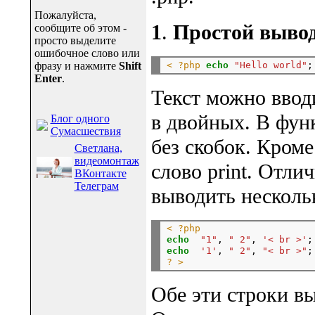
Пожалуйста,
1
.
Простой вывод
сообщите об этом -
просто выделите
ошибочное слово или
< ?php
echo
"Hello world"
;
фразу и нажмите
Shift
Enter
.
Текст можно ввод
в двойных. В фун
Блог одного
Сумасшествия
без скобок. Кром
Светлана,
видеомонтаж
слово print. Отлич
ВКонтакте
Телеграм
выводить нескольк
< ?php
echo
"1"
, 
" 2"
, 
'< br >'
echo
'1'
, 
" 2"
, 
"< br >"
? >
Обе эти строки вы