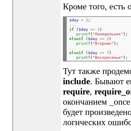
Кроме того, есть 
$day
=
2
...
if
 (
$day
==
1
)

printf
(
"Понедельник"
elseif
 (
$day
==
2
)

printf
(
"Вторник"
...
elseif
 (
$day
==
7
)

printf
(
"Воскресенье"
Тут также продем
include
. Бывают 
require
,
require_o
окончанием _once
будет произведено
логических ошибо