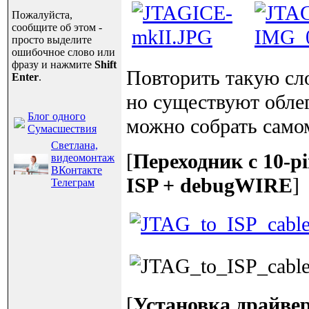
Пожалуйста,
сообщите об этом -
просто выделите
ошибочное слово или
фразу и нажмите
Shift
Повторить такую сл
Enter
.
но существуют обле
Блог одного
можно собрать самом
Сумасшествия
Светлана,
[
Переходник с 10-p
видеомонтаж
ВКонтакте
ISP + debugWIRE
]
Телеграм
[
Установка драйве