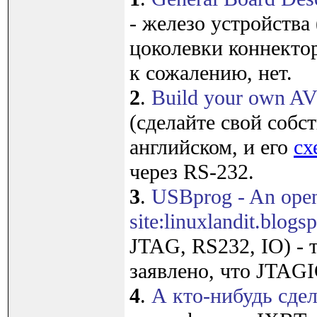
- железо устройства
цоколевки коннекто
к сожалению, нет.
2
.
Build your own AV
(сделайте свой собс
английском, и его
сх
через RS-232.
3
.
USBprog - An open 
site:linuxlandit.blogsp
JTAG, RS232, IO) - 
заявлено, что JTAGI
4
.
А кто-нибудь сдел