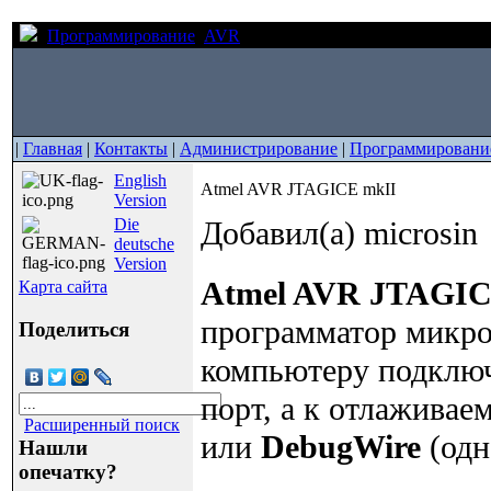
Программирование
AVR
Atmel AVR JTAGICE mkII
|
Главная
|
Контакты
|
Администрирование
|
Программировани
English
Atmel AVR JTAGICE mkII
Version
Die
Добавил(а) microsin
deutsche
Version
Atmel AVR JTAGIC
Карта сайта
программатор микро
Поделиться
компьютеру подключ
порт, а к отлаживае
Расширенный поиск
или
DebugWire
(одн
Нашли
опечатку?