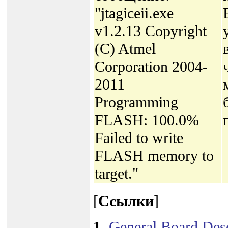
"jtagiceii.exe
v1.2.13 Copyright
(C) Atmel
Corporation 2004-
2011
Programming
FLASH: 100.0%
Failed to write
FLASH memory to
target."
[
Ссылки
]
1
.
General Board Desc