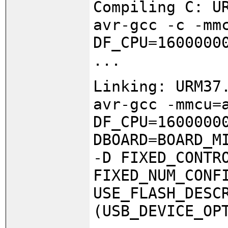
Compiling C: U
avr-gcc -c -mm
DF_CPU=1600000
...
Linking: URM37
avr-gcc -mmcu=
DF_CPU=1600000
DBOARD=BOARD_M
-D FIXED_CONTR
FIXED_NUM_CONF
USE_FLASH_DESC
(USB_DEVICE_OP