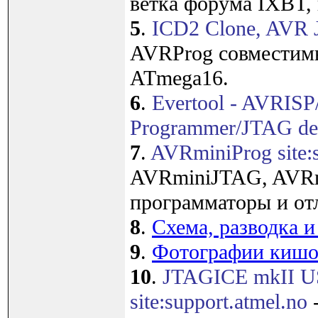
ветка форума IXBT,
5
.
ICD2 Clone, AVR J
AVRProg совместимы
ATmega16.
6
.
Evertool - AVRISP
Programmer/JTAG debu
7
.
AVRminiProg site:
AVRminiJTAG, AVRmi
программаторы и от
8
.
Схема, разводка 
9
.
Фотографии кишо
10
.
JTAGICE mkII U
site:support.atmel.no
-