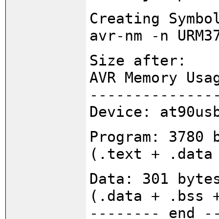
Creating Symbo
avr-nm -n URM3
Size after:
AVR Memory Usa
--------------
Device: at90us
Program: 3780 
(.text + .data
Data: 301 byte
(.data + .bss 
-------- end -