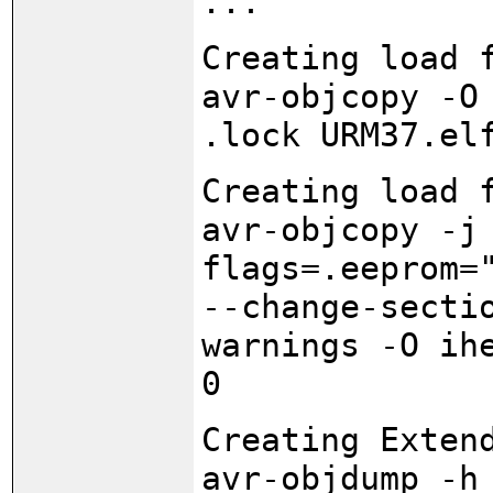
...
Creating load 
avr-objcopy -O
.lock URM37.el
Creating load 
avr-objcopy -j
flags=.eeprom=
--change-secti
warnings -O ih
0
Creating Exten
avr-objdump -h