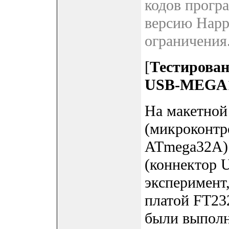
кодов прогр
версию Happ
ограничения
[
Тестирован
USB-MEGA
На макетно
(микроконтр
ATmega32A) 
(коннектор 
эксперимент
платой FT23
были выполн