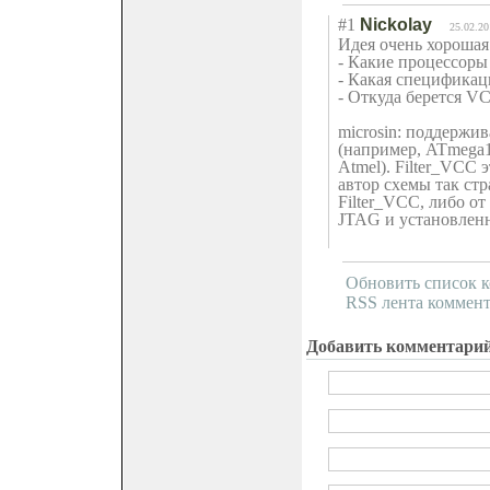
#1
Nickolay
25.02.20
Идея очень хорошая
- Какие процессоры
- Какая спецификац
- Откуда берется V
microsin: поддержи
(например, ATmega1
Atmel). Filter_VCC 
автор схемы так стр
Filter_VCC, либо о
JTAG и установленн
Обновить список 
RSS лента коммент
Добавить комментари