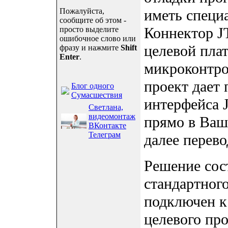
Пожалуйста,
иметь специ
сообщите об этом -
Коннектор J
просто выделите
ошибочное слово или
целевой плат
фразу и нажмите
Shift
Enter
.
микроконтро
проект дает
Блог одного
Сумасшествия
интерфейса 
Светлана,
видеомонтаж
прямо в Ваше
ВКонтакте
Телеграм
далее перево
Решение сос
стандартног
подключен к
целевого пр