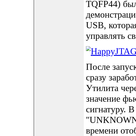
TQFP44) был
демонстраци
USB, котора
управлять с
После запус
сразу зарабо
Утилита чер
значение фь
сигнатуру. В
"UNKNOWN 
времени ото