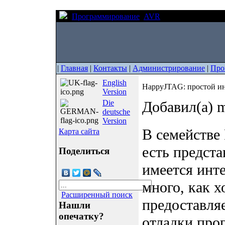
Программирование
AVR
HappyJTAG: прос
|
Главная
|
Контакты
|
Администрирование
|
Про
English
HappyJTAG: простой и
Version
Die
Добавил(а) m
deutsche
Version
В семействе
Карта сайта
есть предста
Поделиться
имеется инт
много, как х
Расширенный поиск
предоставля
Нашли
опечатку?
отладки про