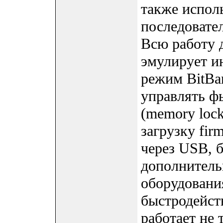
также исполь
последовате
Всю работу 
эмулирует и
режим BitBa
управлять ф
(memory lock
загрузку fi
через USB, 
дополнитель
оборудовани
быстродейств
работает не 