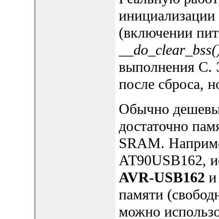
инициализации
(включении пи
__do_clear_bss(
выполнения C. 
после сброса, 
Обычно дешевы
достаточно пам
SRAM. Наприме
AT90USB162, ис
AVR-USB162
памяти (свобод
можно использо