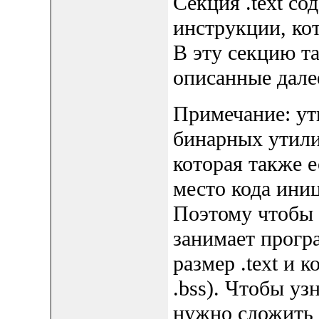
Секция .text с
инструкции, ко
В эту секцию та
описанные дале
Примечание: у
бинарных утилит
которая также е
место кода иниц
Поэтому чтобы у
занимает прог
размер .text и к
.bss). Чтобы у
нужно сложить р