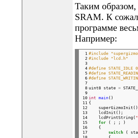
Таким образом,
SRAM. К сожал
программе весь
Например:
 1

#include "supergizmo
 2

#include "lcd.h"
 3

 4

#define STATE_IDLE 0
 5

#define STATE_READIN
 6

#define STATE_WRITIN
 7

 8

uint8 state 
=
 STATE_
 9

10

int
main
()

11

{

12

    superGizmoInit()
13

    lcdInit();

14

    lcdPrintString(
"
15

for
 ( ; ; )

16

    {

17

switch
 ( sta
18

        {
