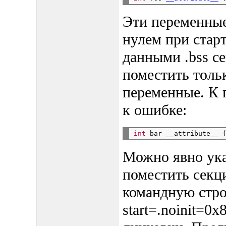
Эти переменные
нулем при старт
данными .bss се
поместить толь
переменные. К 
к ошибке:
int
 bar __attribute__ 
Можно явно ука
поместить секци
командную строк
start=.noinit=0x