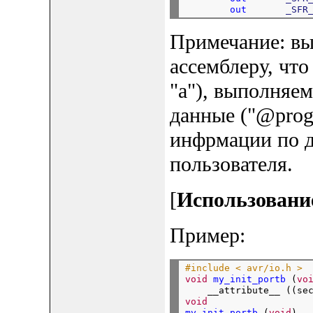
out
_SFR
Примечание: вы
ассемблеру, что
"a"), выполняема
данные ("@prog
инфрмации по ди
пользователя.
[
Использование
Пример:
#include < avr/io.h >
void
my_init_portb
 (
vo
    __attribute__ ((se
void
my_init_portb
 (
void
)
