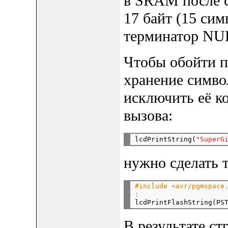
в SRAM после с
17 байт (15 сим
терминатор NU
Чтобы обойти п
хранение симво
исключить её к
вызова:
lcdPrintString(
"SuperG
нужно сделать т
#include <avr/pgmspace
:

lcdPrintFlashString(PS
В результате ст