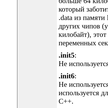
больше 64 килоб
который заботи
.data из памят
других чипов (
килобайт), этот
переменных секц
.init5
:
Не используется
.init6
:
Не используется
используется д
C++.