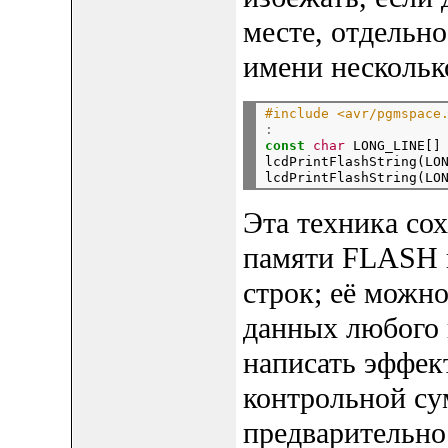
месте, отдельно
имени несколько
#include <avr/pgmspace
:
const
char
 LONG_LINE[]
lcdPrintFlashString(LON
Эта техника со
памяти FLASH п
строк; её можно
данных любого 
написать эффе
контрольной су
предварительно