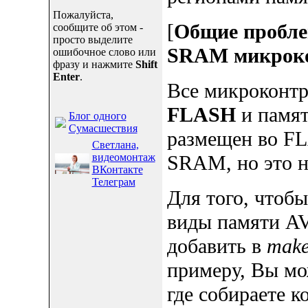
Пожалуйста,
[
Общие пробле
сообщите об этом -
просто выделите
SRAM микроко
ошибочное слово или
фразу и нажмите
Shift
Enter
.
Все микроконт
FLASH
и памя
Блог одного
Сумасшествия
размещен во FL
Светлана,
видеомонтаж
SRAM, но это н
ВКонтакте
Телеграм
Для того, чтобы
виды памяти A
добавить в
make
примеру, Вы мо
где собираете к