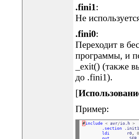
.fini1
:
Не используется
.fini0
:
Переходит в бе
программы, и п
_exit() (также в
до .fini1).
[
Использование
Пример:
#
include
<
avr
/
io.h
>
.section
.init
ldi
r0
, 
out
_SFR