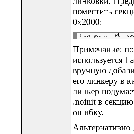
линковки. Пред
поместить секц
0x2000:
$
 avr
-
gcc 
...
-
Wl,
--
se
Примечание: по
используется Г
вручную добави
его линкеру в к
линкер подумае
.noinit в секцию
ошибку.
Альтернативно 