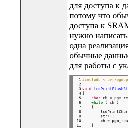
для доступа к 
потому что об
доступа к SRAM
нужно написать
одна реализация
обычные данные
для работы с ук
 1

#include < avr/pgmsp
 2

 3

void
lcdPrintFlashSt
 4

{

 5

char
 ch 
=
 pgm_re
 6

while
 ( ch )

 7

    {

 8

        lcdPrintChar
 9

        str
++
;

10

        ch 
=
 pgm_rea
11

    }
