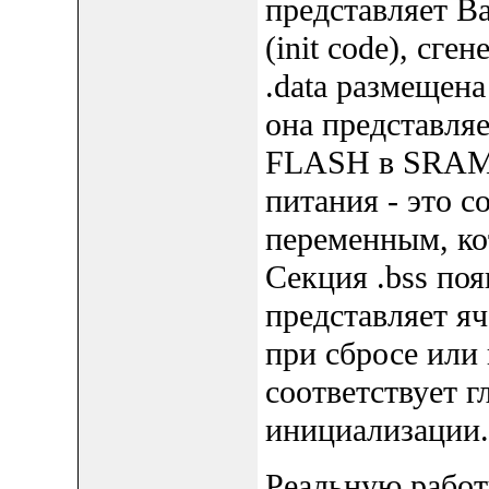
представляет В
(init code), с
.data размещен
она представля
FLASH в SRAM 
питания - это с
переменным, к
Секция .bss по
представляет я
при сбросе или
соответствует 
инициализации.
Реальную работ