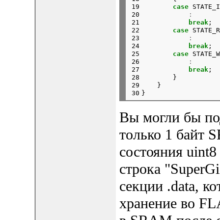
19

case
 STATE_I
20

:
21

break
;

22

case
 STATE_R
23

:
24

break
;

25

case
 STATE_W
26

:
27

break
;

28

        }

29

    }

30
Вы могли бы под
только 1 байт 
состояния uint8
строка "SuperGi
секции .data, к
хранение во FL