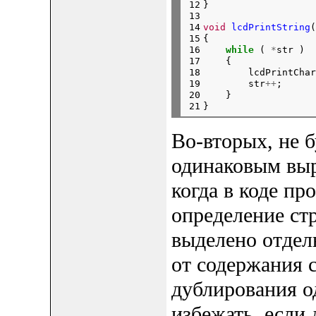
12

}
13

14

void
lcdPrintString
(
15

{

16

while
 ( 
*
str )

17

    {

18

        lcdPrintChar
19

        str
++
;

20

    }

21
Во-вторых, не 
одинаковым выр
когда в коде пр
определение стр
выделено отдел
от содержания 
дублирования 
избежать, если 