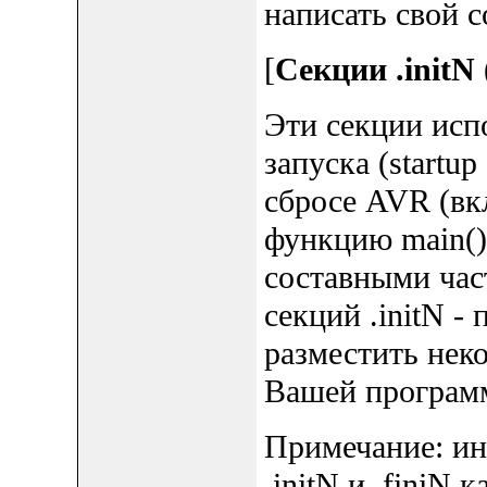
написать свой 
[
Секции .initN (.
Эти секции исп
запуска (startu
сбросе AVR (вк
функцию main().
составными част
секций .initN -
разместить нек
Вашей програм
Примечание: ин
.initN и .finiN 