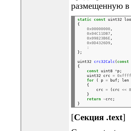
размещенную в 
static
const
 uint32 lo
{

0x00000000
,

0x04C11DB7
,

0x09823B6E
,

0x0D4326D9
,

:
};
uint32 
crc32Calc
(
const
{

const
 uint8 
*
p;

    uint32 crc 
=
0xfff
for
 ( p 
=
 buf; len
    {

        crc 
=
 (crc 
<<
    }

return
~
crc;

[
Секция .text
]