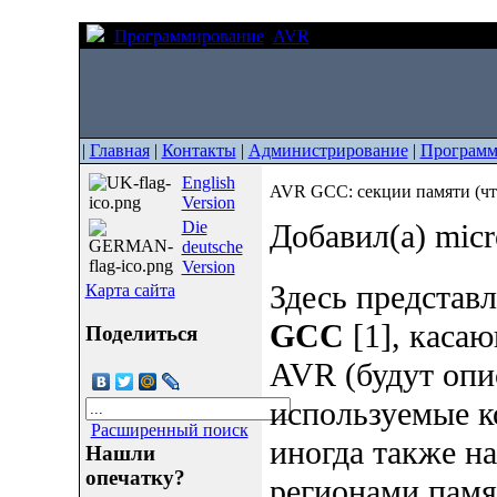
Программирование
AVR
AVR GCC: секции памяти (ч
|
Главная
|
Контакты
|
Администрирование
|
Программ
English
AVR GCC: секции памяти (что так
Version
Die
Добавил(а) mic
deutsche
Version
Здесь представ
Карта сайта
GCC
[1], каса
Поделиться
AVR (будут опи
используемые 
Расширенный поиск
иногда также н
Нашли
опечатку?
регионами памя