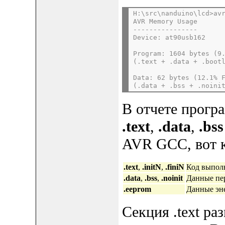
H:\src\nanduino\lcd>av
AVR Memory Usage
----------------
Device: at90usb162
Program: 1604 bytes (9
(.text + .data + .boot
Data: 62 bytes (12.1% 
(.data + .bss + .noini
В отчете прогр
.text
,
.data
,
.bss
AVR GCC, вот к
.text
,
.initN
,
.finiN
Код выпол
.data
,
.bss
,
.noinit
Данные пе
.eeprom
Данные эн
Секция .text р