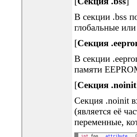
[
Секция .bss
]
В секции .bss 
глобальные или
[
Секция .eepr
В секции .eepr
памяти EEPROM
[
Секция .noinit
Секция .noinit в
(является её ча
переменные, ко
int
 foo 
__attribute__
 