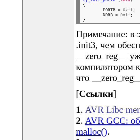
{

        PORTB 
=
0xff
;

        DDRB 
=
0xff
;

Примечание: в 
.init3, чем обе
__zero_reg__ у
компилятором ко
что __zero_reg_
[
Ссылки
]
1
.
AVR Libc memo
2
.
AVR GCC: обл
malloc()
.