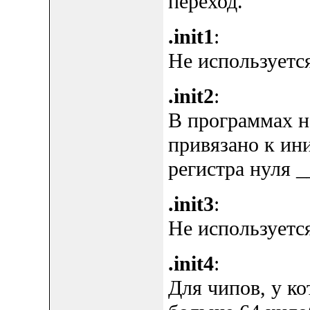
переход.
.init1
:
Не используется
.init2
:
В программах н
привязано к ини
регистра нуля __
.init3
:
Не используется
.init4
:
Для чипов, у к