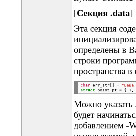
[
Секция .data
]
Эта секция сод
инициализирова
определены в В
строки програм
пространства в с
char
 err_str[] 
=
"Ваша
struct
 point pt 
=
 { 
1
,
Можно указать 
будет начинатьс
добавлением -Wl
используемой д