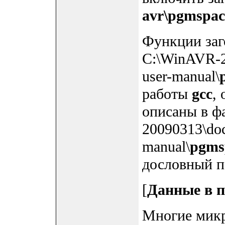
avr\pgmspac
Функции заг
C:\WinAVR-20
user-manual\
работы
gcc
,
описаны в ф
20090313\doc\
manual\
pgms
дословный п
[
Данные в 
Многие мик