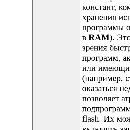
констант, ко
хранения ис
программы о
в
RAM
). Эт
зрения быстр
программ, а
или имеющих
(например, 
оказаться н
позволяет а
подпрограмм
flash. Их мо
включить за