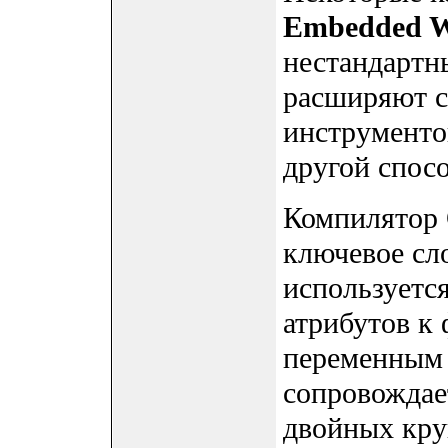
Embedded W
нестандартн
расширяют с
инструмент
другой спосо
Компилятор 
ключевое сл
используетс
атрибутов к
переменным 
сопровождае
двойных кру