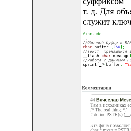
суффиксом _P:
т. д. Для о
служит ключ
#include 
//Обычный буфер в RA
char
 buffer 
[
256
]
;
//Текст, хранящийся 

__flash 
char
 message
//Работа с данными F

sprintf_P
(
buffer
,
"%
Комментарии
#4
Вячеслав Мез
Там в исходниках ес
/* The real thing. */
# define PSTR(s) (__
Эта фича позволяет
char * mystr = PSTR( 