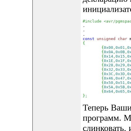
инициализат
#include <avr/pgmspa

.

.

const
 unsigned
char
 
{
{
0x00
,
0x01
,
0
{
0x0A
,
0x0B
,
0
{
0x14
,
0x15
,
0
{
0x1E
,
0x1F
,
0
{
0x28
,
0x29
,
0
{
0x32
,
0x33
,
0
{
0x3C
,
0x3D
,
0
{
0x46
,
0x47
,
0
{
0x50
,
0x51
,
0
{
0x5A
,
0x5B
,
0
{
0x64
,
0x65
,
0
}
;
Теперь Ваши
программ. М
слинковать, 