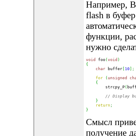
Например, В
flash в буф
автоматичес
функции, ра
нужно сдела
void
 foo
(
void
)
{
char
 buffer
[
10
]
;
for
(
unsigned
ch
{
        strcpy_P
(
buf
// Display b
}
return
;
}
Смысл приве
получение д