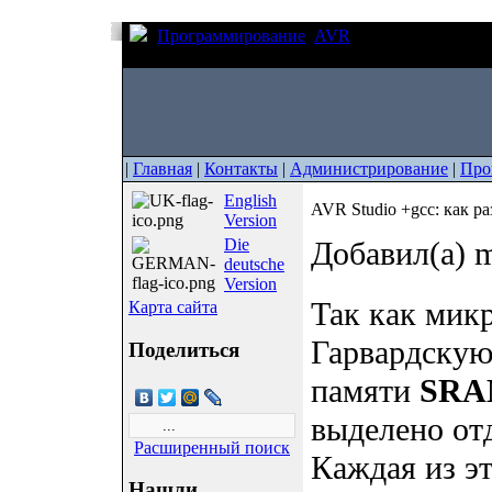
Программирование
AVR
AVR Studio +gcc: 
flash
|
Главная
|
Контакты
|
Администрирование
|
Про
English
AVR Studio +gcc: как ра
Version
Die
Добавил(а) m
deutsche
Version
Так как мик
Карта сайта
Гарвардскую
Поделиться
памяти
SR
выделено от
Расширенный поиск
Каждая из э
Нашли