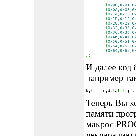
{
{
0x00
,
0x01
,
0
{
0x0A
,
0x0B
,
0
{
0x14
,
0x15
,
0
{
0x1E
,
0x1F
,
0
{
0x28
,
0x29
,
0
{
0x32
,
0x33
,
0
{
0x3C
,
0x3D
,
0
{
0x46
,
0x47
,
0
{
0x50
,
0x51
,
0
{
0x5A
,
0x5B
,
0
{
0x64
,
0x65
,
0
}
;
И далее код 
например та
byte 
=
 mydata
[
i
]
[
j
]
;
Теперь Вы х
памяти прогр
макрос PRO
декларацию 