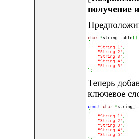
получение и
Предположим,
char
*
string_table
[
]
{
"String 1"
,
"String 2"
,
"String 3"
,
"String 4"
,
"String 5"
}
;
Теперь доб
ключевое сло
const
 char
*
string_t
{
"String 1"
,
"String 2"
,
"String 3"
,
"String 4"
,
"String 5"