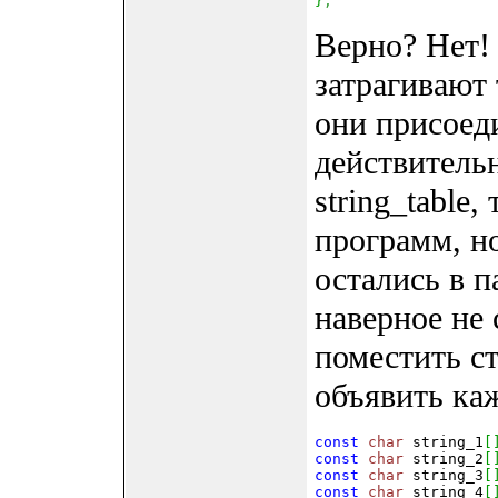
}
;
Верно? Нет!
затрагивают 
они присоед
действитель
string_table,
программ, но
остались в 
наверное не 
поместить ст
объявить ка
const
 char
 string_1
[
const
 char
 string_2
[
const
 char
 string_3
[
const
 char
 string_4
[