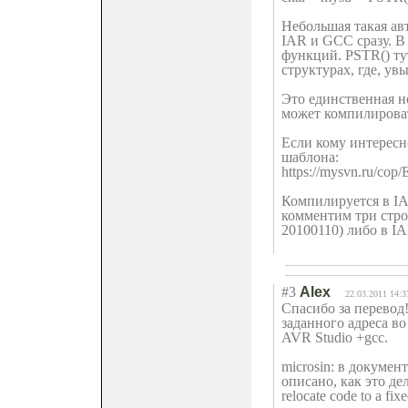
Небольшая такая ав
IAR и GCC сразу. В
функций. PSTR() ту
структурах, где, ув
Это единственная н
может компилироват
Если кому интересн
шаблона:
https://mysvn.ru/cop
Компилируется в I
комментим три стро
20100110) либо в IA
#3
Alex
22.03.2011 14:3
Спасибо за перевод!
заданного адреса во
AVR Studio +gcc.
microsin: в докуме
описано, как это дел
relocate code to a f