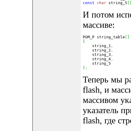
const
 char
 string_5
[
И потом исп
массиве:
PGM_P string_table
[
]
{

    string_1
,
    string_2
,
    string_3
,
    string_4
,
}
;
Теперь мы ра
flash, и масс
массивом ук
указатель пр
flash, где ст