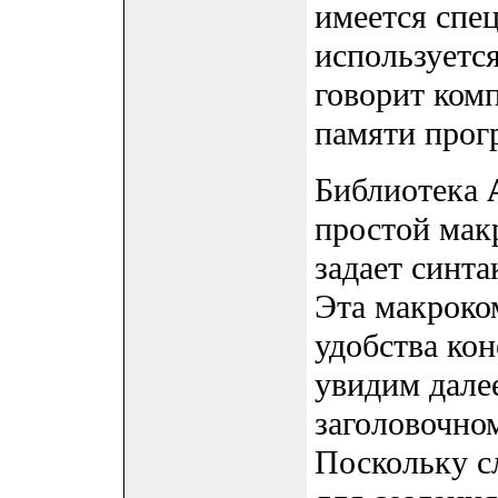
имеется спе
используетс
говорит ком
памяти прогр
Библиотека
простой ма
задает синт
Эта макроко
удобства кон
увидим дал
заголовочном
Поскольку 