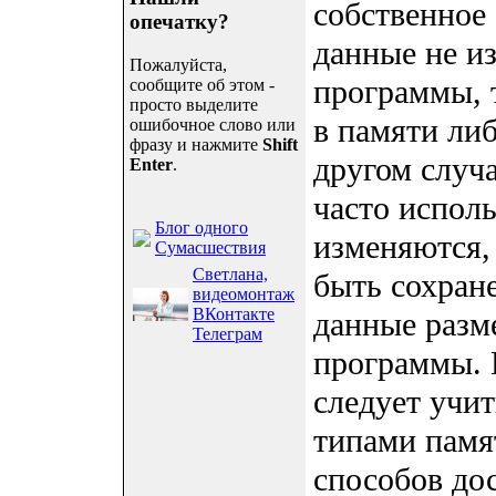
собственное
опечатку?
данные не и
Пожалуйста,
программы, 
сообщите об этом -
просто выделите
в памяти л
ошибочное слово или
фразу и нажмите
Shift
другом случ
Enter
.
часто испол
Блог одного
изменяются,
Сумасшествия
Светлана,
быть сохран
видеомонтаж
ВКонтакте
данные разм
Телеграм
программы. 
следует учит
типами памя
способов до