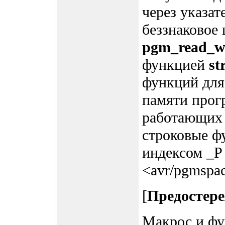
через указат
беззнаковое
pgm_read_w
функцией
st
функций для
памяти прог
работающих 
строковые ф
индексом _P
<avr/pgmspac
[
Предостер
Макрос и фу