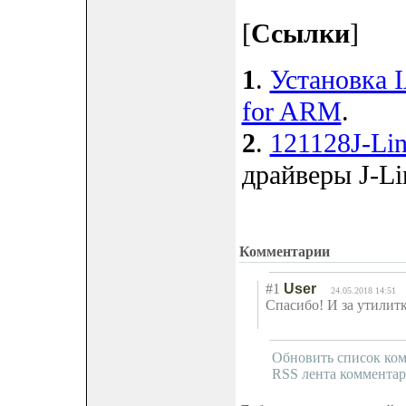
[
Ссылки
]
1
.
Установка 
for ARM
.
2
.
121128J-Li
драйверы J-Li
Комментарии
#1
User
24.05.2018 14:51
Спасибо! И за утилит
Обновить список ко
RSS лента комментар