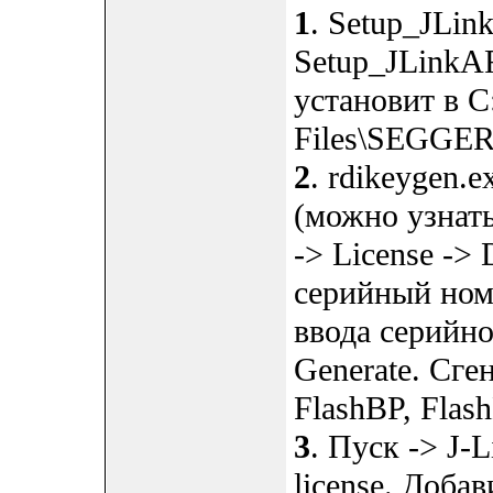
1
. Setup_JLi
Setup_JLinkA
установит в C
Files\SEGGE
2
. rdikeygen.e
(можно узнать
-> License -> 
серийный ном
ввода серийн
Generate. Сге
FlashBP, Flas
3
. Пуск -> J-
license. Доба