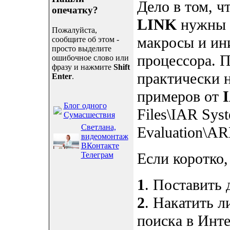
Дело в том, ч
опечатку?
LINK
нужны 
Пожалуйста,
макросы и ин
сообщите об этом -
просто выделите
процессора. 
ошибочное слово или
фразу и нажмите
Shift
практически н
Enter
.
примеров от
Блог одного
Files\IAR Sys
Сумасшествия
Светлана,
Evaluation\AR
видеомонтаж
ВКонтакте
Если коротко,
Телеграм
1
. Поставить 
2
. Накатить л
поиска в Инте