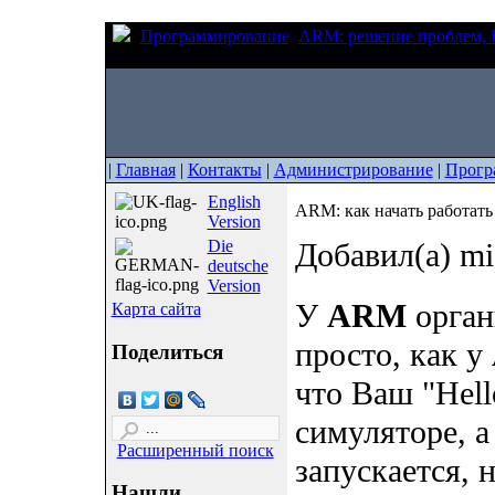
Программирование
ARM: решение проблем,
LINK
|
Главная
|
Контакты
|
Администрирование
|
Прогр
English
ARM: как начать работат
Version
Die
Добавил(а) mi
deutsche
Version
У
ARM
орган
Карта сайта
просто, как у
Поделиться
что Ваш "Hell
симуляторе, а
Расширенный поиск
запускается, н
Нашли