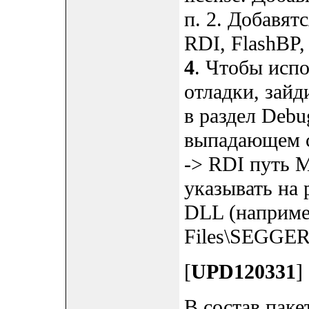
п. 2. Добавят
RDI, FlashBP,
4
. Чтобы испо
отладки, зайд
в раздел Debu
выпадающем сп
-> RDI путь M
указывать на
DLL (наприме
Files\SEGGER
[
UPD120331
]
В состав паке