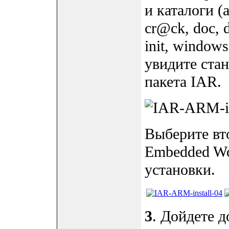
и каталоги (a
cr@ck, doc, d
init, windows
увидите ста
пакета IAR.
Выберите вто
Embedded Wo
установки.
3
. Дойдете д