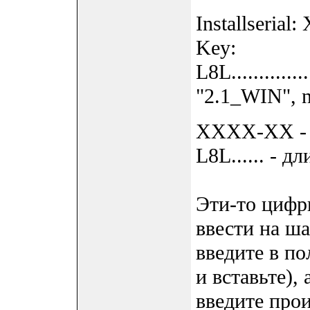
Installser
Key:
L8L.........
"2.1_WIN", no
XXXX-XX - 
L8L...... - 
Эти-то цифр
ввести на шаг
введите в по
и вставьте),
введите про