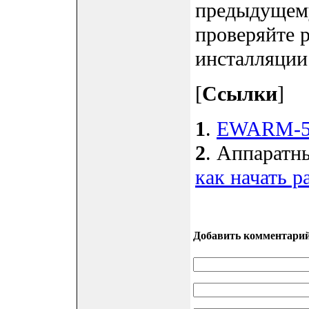
предыдущему
проверяйте 
инсталляции
[
Ссылки
]
1
.
EWARM-550
2
. Аппаратн
как начать р
Добавить комментари