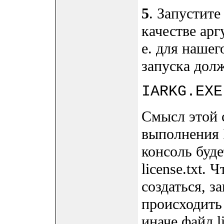
5
. Запустит
качестве арг
е. для нашег
запуска дол
IARKG.EXE
Смысл этой с
выполнения
консоль буде
license.txt. 
создаться, 
происходить
иначе файл l