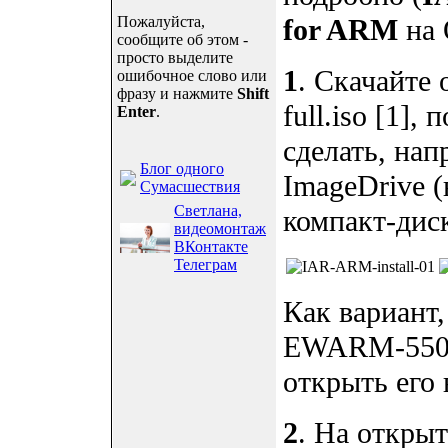
Пожалуйста,
for ARM
на
сообщите об этом -
просто выделите
1
. Скачайте
ошибочное слово или
фразу и нажмите
Shift
full.iso [1]
Enter
.
сделать, на
Блог одного
ImageDrive (
Сумасшествия
Светлана,
компакт-дис
видеомонтаж
ВКонтакте
Телеграм
Как вариант,
EWARM-550.1
открыть его 
2
. На откры