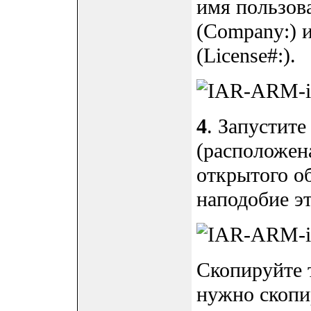
имя пользов
(Company:) 
(License#:).
4
. Запустит
(расположена
открытого об
наподобие эт
Скопируйте т
нужно скопи