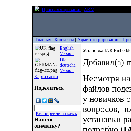
Программирование
ARM
Установка IAR E
|
Главная
|
Контакты
|
Администрирование
|
Про
English
Установка IAR Embedde
Version
Die
Добавил(а) m
deutsche
Version
Несмотря на
Карта сайта
файлов подск
Поделиться
у новичков 
вопросов, по
Расширенный поиск
установки р
Нашли
опечатку?
подробно (
I