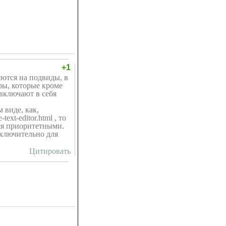
+1
ются на подвиды, в
ры, которые кроме
 включают в себя
 виде, как,
text-editor.html , то
ся приоритетными.
сключительно для
Цитировать