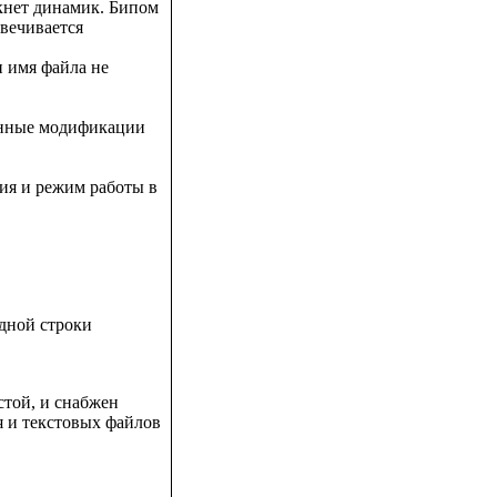
икнет динамик. Бипом
вечивается
и имя файла не
анные модификации
я и режим работы в
ндной строки
стой, и снабжен
 и текстовых файлов