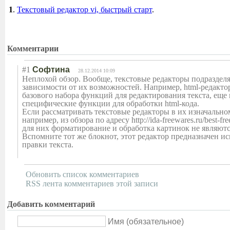
1
.
Текстовый редактор vi, быстрый старт
.
Комментарии
#1
Софтина
28.12.2014 10:09
Неплохой обзор. Вообще, текстовые редакторы подразделя
зависимости от их возможностей. Например, html-редакто
базового набора функций для редактирования текста, еще
специфические функции для обработки html-кода.
Если рассматривать текстовые редакторы в их изначальном
например, из обзора по адресу http://ida-freewares.ru/best-free-
для них форматирование и обработка картинок не являют
Вспомните тот же блокнот, этот редактор предназначен и
правки текста.
Обновить список комментариев
RSS лента комментариев этой записи
Добавить комментарий
Имя (обязательное)