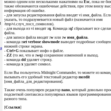
можно одним или несколькими нажатиями на
Esc
, пока не б
также обозначаются ошибочные действия, при этом внизу выс
информация об ошибке.
- для запуска редактирования файла вводят vi имя_файла. Есл
и
указать, то подразумевается новый файл (назначается имя
t
/tmp/vi.случ_посл_символов).
- для выхода из vi вводят
:q
. Команда
:q!
сбрасывает все сдел
файла.
- для записи файла вводят
:w
или
:w имя_файла
.
- команда
:set verbose showmode
выводит подробные сообщени
нижней строке экрана.
я
-
Ctrl+G
показывает инфо о файле.
-
ZZ
(то же, что и
:wq
) сохранение изменений и выход.
- команда
dd
удаляет строку.
- команда
x
удаляет символ.
Если Вы пользуетесь Midnight Commander, то можете из кома
вызывать его удобный текстовый редактор
mcedit
[имя_файла_для_редактирования].
Также очень популярен редактор
nano
, который довольно про
подсветкой синтаксиса популярных языков программирования
разного типа.
[
Ссылки
]