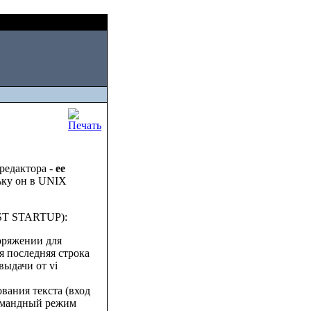
Thu, August 06 2026
редактора -
ee
льку он в UNIX
FAST STARTUP):
поряжении для
я последняя строка
выдачи от vi
ования текста (вход
командный режим