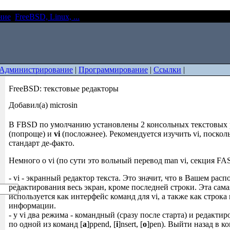
ние
FreeBSD, Linux, ...
FreeBSD: текстовые редакторы
Администрирование
|
Программирование
|
Ссылки
|
FreeBSD: текстовые редакторы
Добавил(а) microsin
В FBSD по умолчанию установлены 2 консольных текстовых 
(попроще) и
vi
(посложнее). Рекомендуется изучить vi, поско
стандарт де-факто.
Немного о vi (по сути это вольный перевод man vi, секция 
- vi - экранный редактор текста. Это значит, что в Вашем рас
редактирования весь экран, кроме последней строки. Эта сама
используется как интерфейс команд для vi, а также как строка 
информации.
- у vi два режима - командный (сразу после старта) и редактир
по одной из команд [
a
]ppend, [
i
]nsert, [
o
]pen). Выйти назад в 