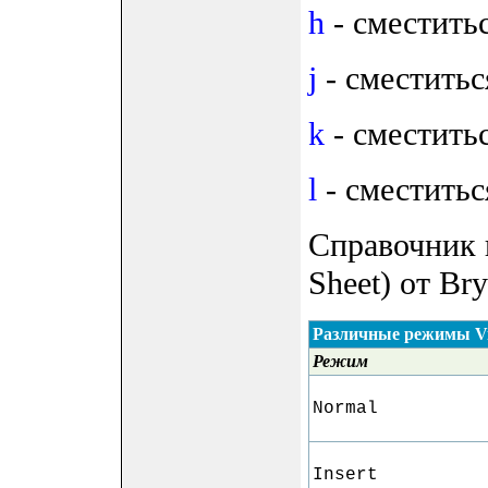
h
- сместитьс
j
- сместитьс
k
- сместитьс
l
- сместитьс
Справочник 
Sheet) от Bry
Различные режимы V
Режим
Normal
Insert