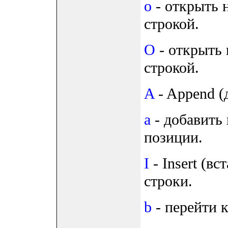
o
- открыть 
строкой.
O
- открыть 
строкой.
A
- Append (
a
- добавить 
позиции.
I
- Insert (вс
строки.
b
- перейти к