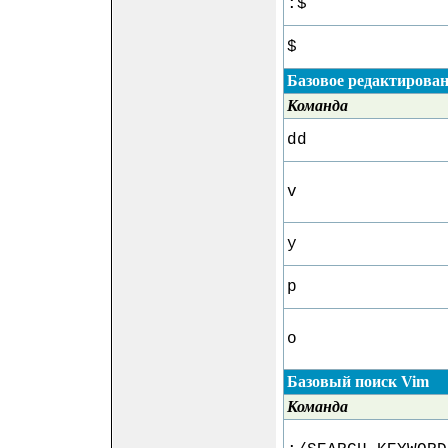
:$
$
Базовое редактирова
Команда
dd
v
y
p
o
Базовый поиск Vim
Команда