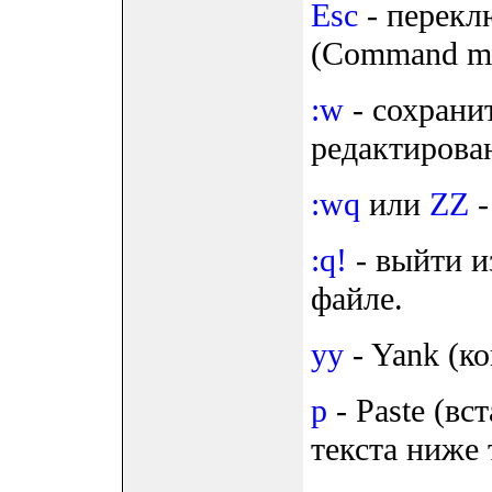
Esc
- перекл
(Command m
:w
- сохрани
редактирова
:wq
или
ZZ
-
:q!
- выйти и
файле.
yy
- Yank (ко
p
- Paste (вс
текста ниже