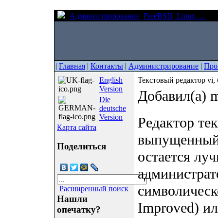
Администрирование
FreeBSD, Linux, ...
Тек
|
Главная
|
Контакты
|
Администрирование
|
Про
English
Текстовый редактор vi,
Version
Добавил(а) m
Die
deutsche
Version
Редактор те
Карта сайта
выпущенный 
Поделиться
остается лу
администрато
символическ
Расширенный поиск
Нашли
Improved) и
опечатку?