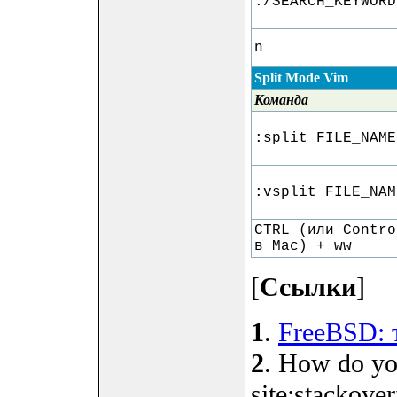
:/SEARCH_KEYWORD
n
Split Mode
Vim
Команда
:split FILE_NAME
:vsplit FILE_NAM
CTRL (или Contro
в Mac) + ww
[
Ссылки
]
1
.
FreeBSD: 
2
. How do yo
site:stackove