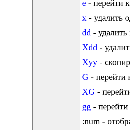
e
- перейти к
x
- удалить 
dd
- удалить 
Xdd
- удалит
Xyy
- скопир
G
- перейти 
XG
- перейти
gg
- перейти 
:num - отобр