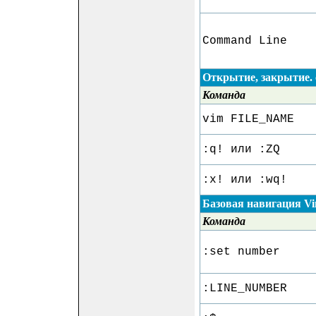
Command Line
Открытие, закрытие.
Команда
vim FILE_NAME
:q! или :ZQ
:x! или :wq!
Базовая навигация V
Команда
:set number
:LINE_NUMBER