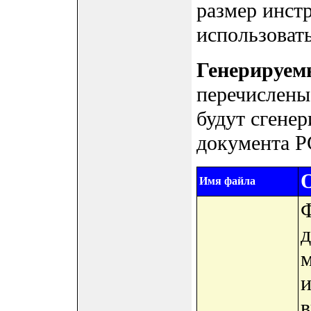
размер инст
использоват
Генерируем
перечислены
будут сгене
документа 
Имя файла
Ф
д
м
и
в