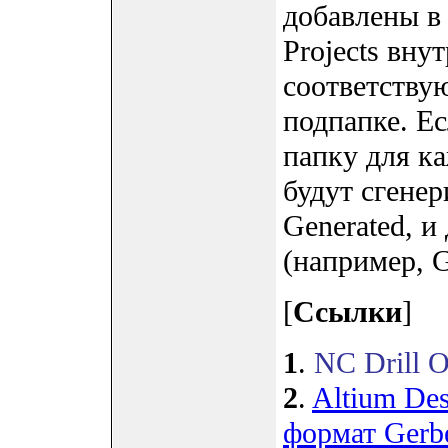
добавлены в 
Projects вну
соответству
подпапке. Е
папку для к
будут сгене
Generated, и
(например, G
[
Ссылки
]
1
.
NC Drill O
2
.
Altium Des
формат Gerb