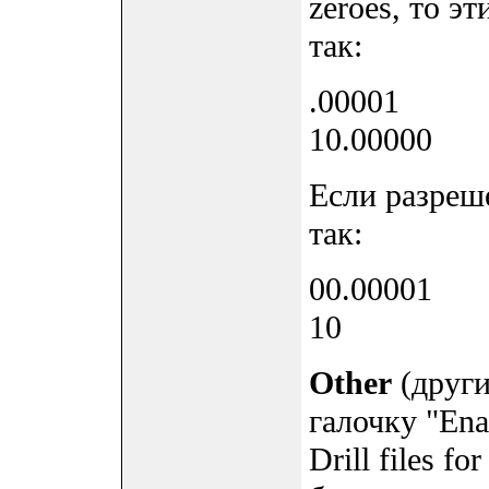
zeroes, то э
так:
.00001
10.00000
Если разреше
так:
00.00001
10
Other
(други
галочку "Ena
Drill files fo