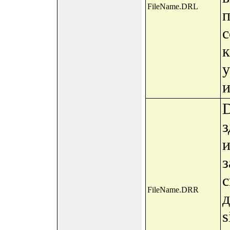
FileName.DRL
п
с
к
и
D
з
з
с
FileName.DRR
д
s