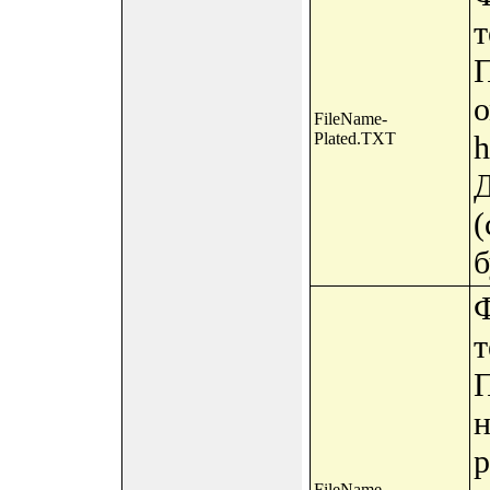
т
П
о
FileName-
Plated.TXT
h
Д
(
б
Ф
т
П
н
p
FileName-