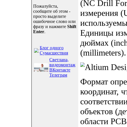
(NC Drill Fo
Пожалуйста,
измерения (U
сообщите об этом -
просто выделите
используемы
ошибочное слово или
фразу и нажмите
Shift
Единицы изм
Enter
.
дюймах (inch
Блог одного
(millimeters)
Сумасшествия
Светлана,
видеомонтаж
ВКонтакте
Телеграм
Формат опре
координат, 
соответстви
объектов (де
области PCB