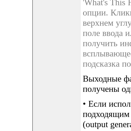
'What's This
опции. Кликн
верхнем углу
поле ввода и
получить ин
всплывающее
подсказка п
Выходные фа
получены од
• Если испо
подходящим 
(output gener