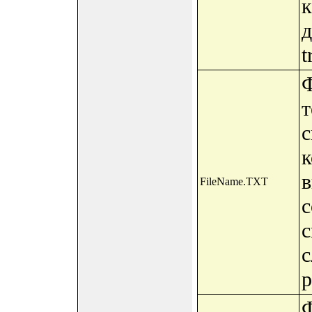
к
д
t
Ф
т
с
к
в
FileName.TXT
с
с
с
р
Ф