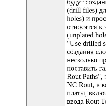
будут созда
(drill files)
holes) и про
относятся к
(unplated ho
"Use drilled
создания сло
несколько п
поставить га
Rout Paths",
NC Rout, в к
платы, вклю
ввода Rout T