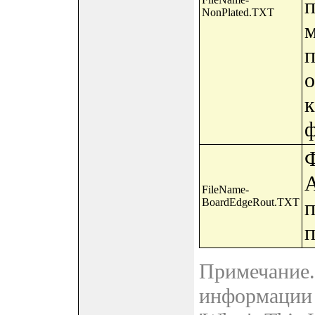
п
NonPlated.TXT
м
п
о
к
ф
Ф
A
FileName-
BoardEdgeRout.TXT
п
п
Примечание.
информации 