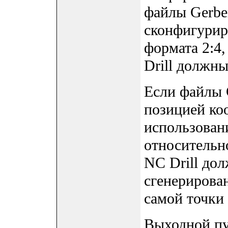
файлы Gerbe
сконфигурир
формата 2:4
Drill должн
Если файлы 
позицией коо
использован
относительно
NC Drill до
сгенерирова
самой точки 
Выходной пу