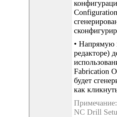
конфигураци
Configuration
сгенерирова
сконфигуриро
• Напрямую 
редакторе) 
использовани
Fabrication O
будет сгенер
как кликнуть
Примечание:
NC Drill Set