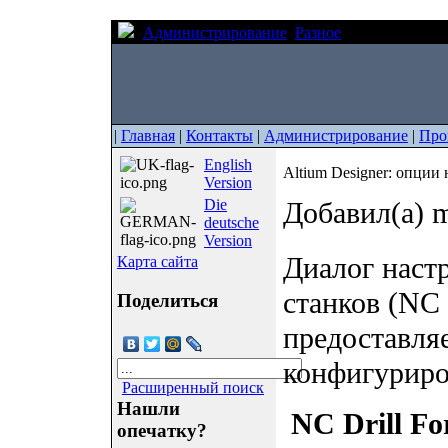
Администрирование
Разное
Altium Design
|
Главная
|
Контакты
|
Администрирование
|
Про
English
Altium Designer: опции
Version
Die
Добавил(а) m
deutsche
Version
Диалог наст
Карта сайта
станков (NC 
Поделиться
предоставля
конфигуриро
Расширенный поиск
Нашли
NC Drill F
опечатку?