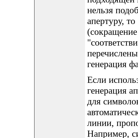
нельзя подо
апертуру, то
(сокращение 
"соответстви
перечислены
генерация фа
Если исполь
генерация а
для символов
автоматичес
линии, проп
Например, с