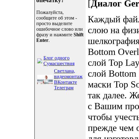
опечатку?
[
Диалог Ger
Пожалуйста,
Каждый файл
сообщите об этом -
просто выделите
слою на физ
ошибочное слово или
фразу и нажмите
Shift
шелкография
Enter
.
Bottom Over
Блог одного
слой Top La
Сумасшествия
Светлана,
слой Bottom 
видеомонтаж
маски Top So
ВКонтакте
Телеграм
так далее. Ж
с Вашим про
чтобы учесть
прежде чем 
для изготов