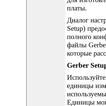
платы.
Диалог настр
Setup) пред
полного кон
файлы Gerber
которые рас
Gerber Setu
Используйте 
единицы изме
используемы
Единицы мог