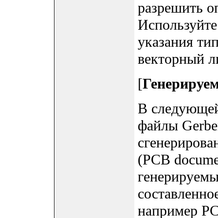
разрешить оп
Используйте
указания тип
векторный л
[
Генерируе
В следующей
файлы Gerbe
сгенерирова
(PCB docume
генерируемы
составленно
например PC