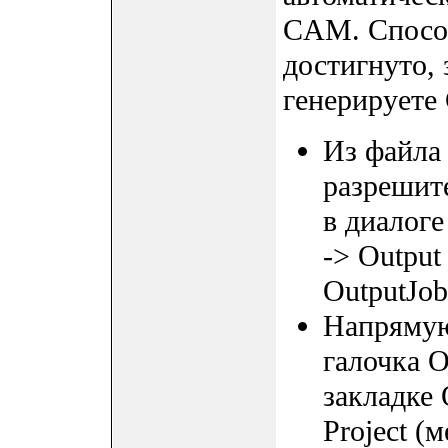
CAM. Способ
достигнуто, 
генерируете 
Из файла 
разрешите
в диалоге
-> Output
OutputJob 
Напрямую
галочка O
закладке 
Project (м