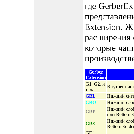
где GerberEx
представленн
Extension. 
расширения 
которые чащ
производстве
Gerber
Extension
G1, G2, и
Внутренние сл
т. д.
GBL
Нижний сигн
GBO
Нижний слой
Нижний слой 
GBP
или Bottom S
Нижний слой
GBS
Bottom Solder
GD1,