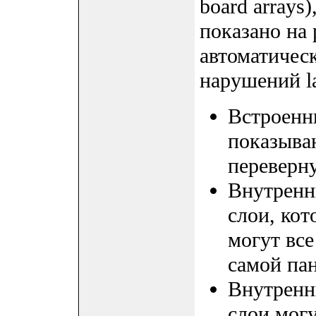
board arrays
показано на 
автоматичес
нарушений la
Встроенн
показываю
переверн
Внутренн
слои, кот
могут все
самой пан
Внутренн
слои мог