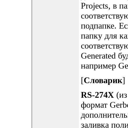
Projects, в п
соответству
подпапке. Е
папку для ка
соответству
Generated бу
например Gen
[
Словарик
]
RS-274X
(из
формат Gerbe
дополнитель
заливка пол