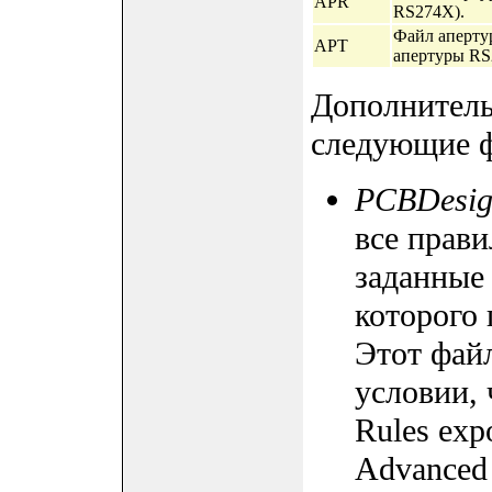
APR
RS274X).
Файл апертур
APT
апертуры RS
Дополнитель
следующие 
PCBDesig
все прави
заданные
которого 
Этот файл
условии, 
Rules expo
Advanced 