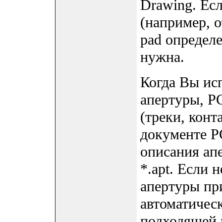
Drawing. Есл
(например, о
pad определе
нужна.
Когда Вы ис
апертуры, P
(треки, конт
документе PC
описания ап
*.apt. Если 
апертуры пр
автоматичес
подходящей 