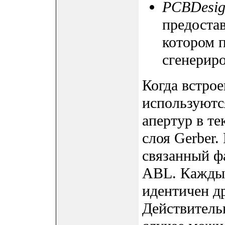
PCBDesig
предостав
котором п
сгенерир
Когда встро
используютс
апертур в т
слоя Gerber
связанный ф
ABL. Каждый
идентичен д
Действитель