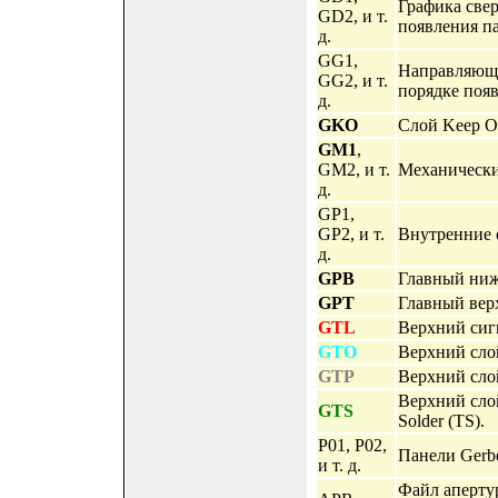
Графика свер
GD2, и т.
появления па
д.
GG1,
Направляющая
GG2, и т.
порядке появ
д.
GKO
Слой Keep O
GM1
,
GM2, и т.
Механический 
д.
GP1,
GP2, и т.
Внутренние сл
д.
GPB
Главный ниж
GPT
Главный верх
GTL
Верхний сигн
GTO
Верхний слой
GTP
Верхний слой
Верхний слой
GTS
Solder (TS).
P01, P02,
Панели Gerber
и т. д.
Файл апертур