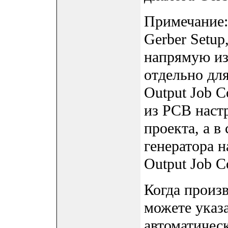
Примечание:
Gerber Setup
напрямую из
отдельно для
Output Job C
из PCB наст
проекта, а в
генератора 
Output Job Co
Когда произв
можете указ
автоматичес