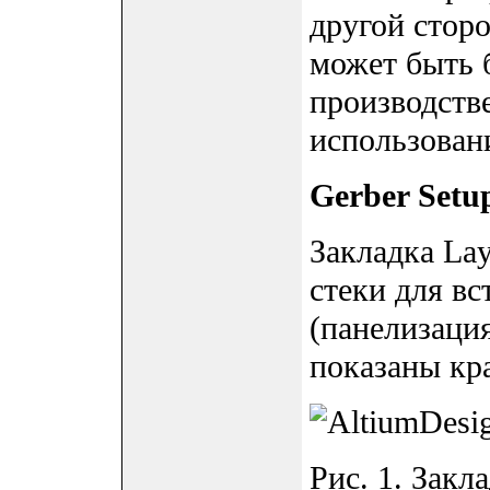
другой стор
может быть 
производств
использован
Gerber Setu
Закладка Lay
стеки для в
(панелизаци
показаны кр
Рис. 1. Закл