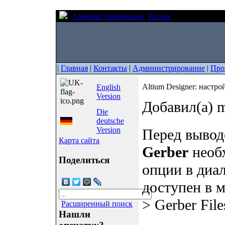
Администрирование
Разное
Altium Designe
|
Главная
|
Контакты
|
Администрирование
|
Про
Altium Designer: настро
English
Version
Добавил(а) m
Die
deutsche
Version
Перед вывод
Карта сайта
Gerber
необх
Поделиться
опции в диал
доступен в ме
> Gerber File
Расширенный поиск
Нашли