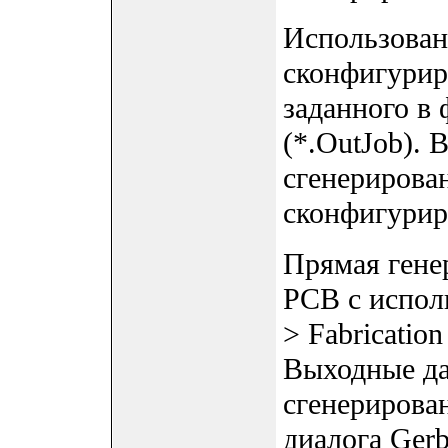
Использован
сконфигурир
заданного в 
(*.OutJob).
сгенерирова
сконфигурир
Прямая гене
PCB с испол
> Fabrication
Выходные да
сгенерирова
диалога Gerb