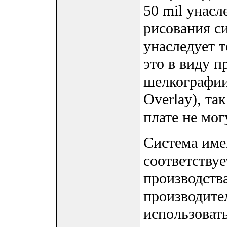
50 mil унасл
рисования си
унаследует 
это в виду п
шелкографии
Overlay), та
плате не мо
Система име
соответству
производств
производите
использоват