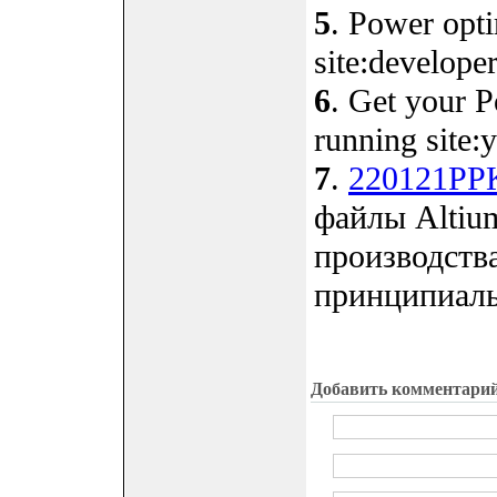
5
. Power opti
site:develope
6
. Get your P
running site:
7
.
220121PPK2
файлы Altiu
производства
принципиаль
Добавить комментари