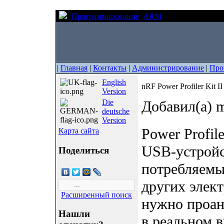
Программирование
ARM
nRF Power Profiler
|
Главная
|
Контакты
|
Администрирование
|
Про
English
nRF Power Profiler Kit II
Version
Die
Добавил(а) m
deutsche
Version
Power Profiler
Карта сайта
USB-устройс
Поделиться
потребляемы
других элек
Расширенный поиск
нужно проан
Нашли
в реальном 