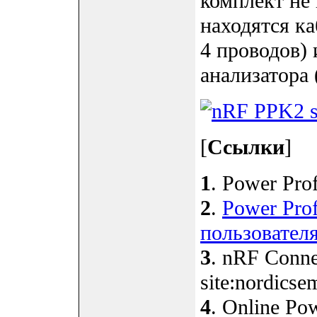
комплект не 
находятся к
4 проводов) 
анализатора 
[
Ссылки
]
1
. Power Prof
2
.
Power Prof
пользовател
3
. nRF Conne
site:nordicse
4
. Online Pow