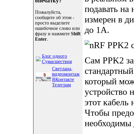
опечатку?
подавать на 
Пожалуйста,
измерен в д
сообщите об этом -
просто выделите
до 1A.
ошибочное слово или
фразу и нажмите
Shift
Enter
.
Блог одного
Сам PPK2 за
Сумасшествия
стандартный
Светлана,
видеомонтаж
который мож
ВКонтакте
Телеграм
устройство 
этот кабель
Чтобы предо
необходимы 