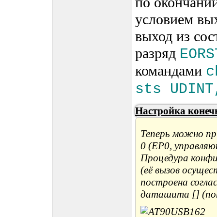
по окончании
условием вы
выход из сос
разряд
EORS
командами
c
sts UDINT
Настройка конеч
Теперь можно пр
0 (EP0, управляю
Процедура конфи
(её вызов осуще
построена соглас
даташита [] (пок