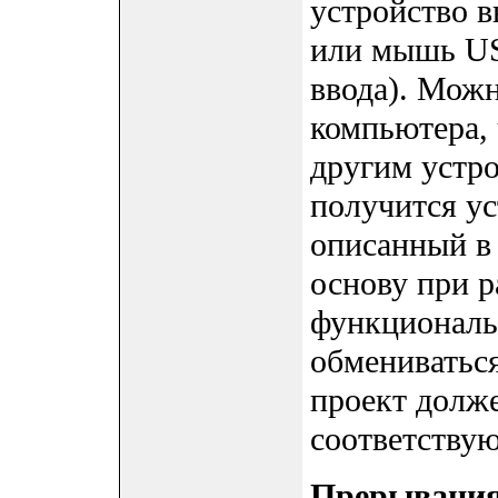
устройство в
или мышь US
ввода). Мож
компьютера,
другим устр
получится ус
описанный в 
основу при р
функциональ
обмениватьс
проект долж
соответству
Прерывания