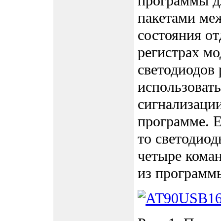
программы д
пакетами меж
состояния о
регистрах мо
светодиодов
использоват
сигнализации
программе. Е
то светодиод
четыре кома
из программ