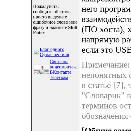
Пожалуйста,
него програм
сообщите об этом -
взаимодейст
просто выделите
ошибочное слово или
(ПО хоста), 
фразу и нажмите
Shift
Enter
.
напрямую ра
если это US
Блог одного
Сумасшествия
Светлана,
Примечание:
видеомонтаж
ВКонтакте
непонятных 
Телеграм
в статье [7]
"Словарик" в
терминов ос
обозначения 
[
Общие заме