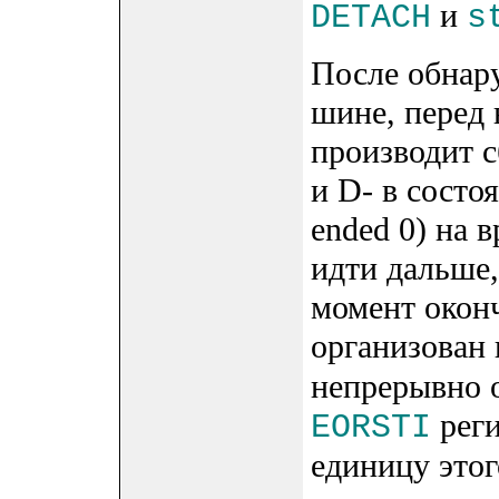
и
DETACH
s
После обнару
шине, перед 
производит 
и D- в состо
ended 0) на 
идти дальше,
момент оконч
организован
непрерывно 
рег
EORSTI
единицу этог