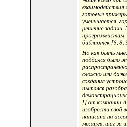
Чаще всего при 
взаимодействия 
готовые примеры
уменьшается, гор
решение задачи. 
программистам, к
библиотек [6, 8, 
Но как быть мне
поддался было э
распространенное
сложно или даже
создания устройс
пытался разобра
демонстрационно
[] от компании A
изобрести свой в
написана на ассе
месяцев, шаг за 