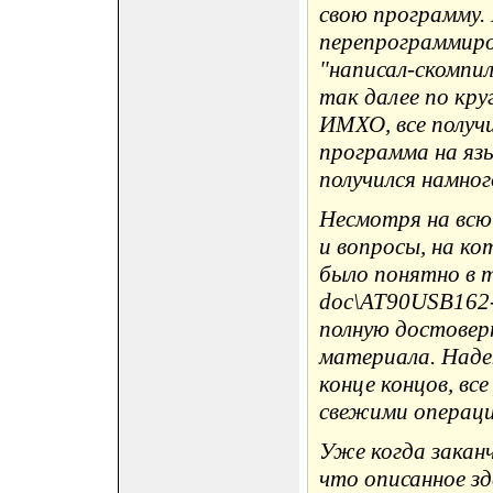
свою программу.
перепрограммиро
"написал-скомпил
так далее по кру
ИМХО, все получ
программа на яз
получился намног
Несмотря на всю
и вопросы, на ко
было понятно в 
doc\AT90USB162-
полную достовер
материала. Надею
конце концов, вс
свежими операц
Уже когда закан
что описанное зд