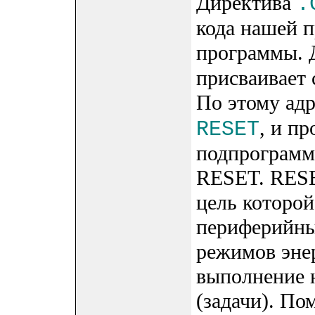
Директива
.
кода нашей 
программы. 
присваивает 
По этому ад
, и п
RESET
подпрограмму
RESET. RESE
цель которой
периферийных
режимов эне
выполнение 
(задачи). По