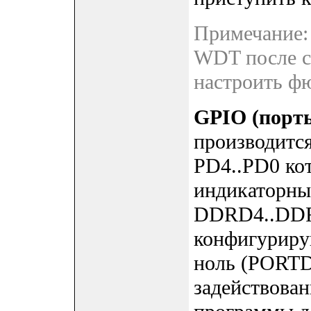
Примечание:
WDT после с
настроить 
GPIO
(порты
производится
PD4..PD0 ко
индикаторных
DDRD4..DDR
конфигуриру
ноль (PORTD
задействован