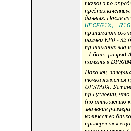
точки это опред
предназначенных
данных. После в
UECFG1X, R16
принимают соотв
размер EP0 - 32
принимают значе
- 1 банк, разряд
память в DPRAM
Наконец, заверш
точки является 
UESTA0X. Устано
при условии, чт
(по отношению к
значение размер
количество банк
проверяется в цик
конечная точка 0