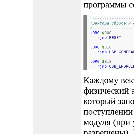
программы с
;-----------------
;Вектора сброса и 
;-----------------
.ORG
$
000
rjmp
RESET
.ORG
$
016
rjmp
USB_GENERA
.ORG
$
018
rjmp
USB_ENDPOI
Каждому век
физический а
который зано
поступлении
модуля (при 
разрешены). 