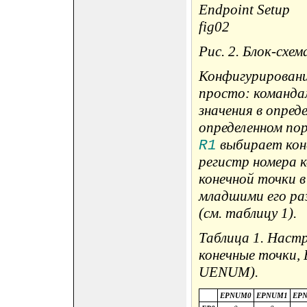
Рис. 2. Блок-схе
Конфигурировани
просто: команда
значения в опред
определенном по
выбирает коне
R1
регистр номера 
конечной точки 
младшими его р
(cм. таблицу 1).
Таблица 1. Наст
конечные точки,
UENUM).
EPNUM0
EPNUM1
EP