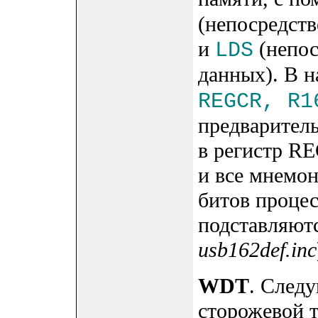
(непосредств
и
(непос
LDS
данных). В 
REGCR, R1
предварител
в регистр R
и все мнемон
битов процес
подставляют
usb162def.inc
WDT
. След
сторожевой 