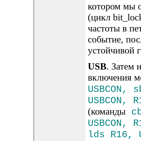
котором мы 
(цикл bit_lo
частоты в пе
событие, пос
устойчивой г
USB
. Затем
включения м
USBCON, s
USBCON, R
(команды
cb
USBCON, R
lds R16, 