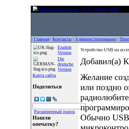
Программирование
AVR: работа с USB
Уст
|
Главная
|
Контакты
|
Администрирование
|
Про
English
Устройство USB на ассе
Version
Die
Добавил(а) 
deutsche
Version
Желание созд
Карта сайта
или поздно 
Поделиться
радиолюбите
программиро
Расширенный поиск
Обычно USB-
Нашли
опечатку?
микроконтрол