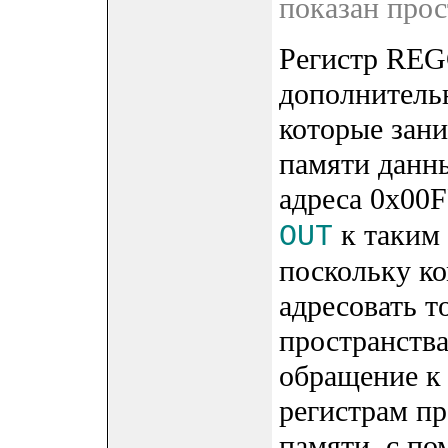
показан прос
Регистр REG
дополнитель
которые зан
памяти данны
адреса 0х00
к таким
OUT
поскольку к
адресовать т
пространства
обращение к
регистрам пр
памяти, с п