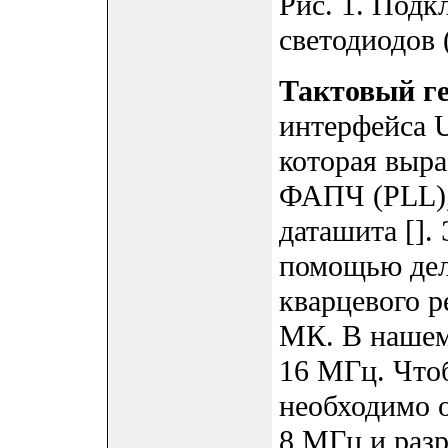
Рис. 1. Под
светодиодов 
Тактовый г
интерфейса U
которая выра
ФАПЧ (PLL), 
даташита [].
помощью дел
кварцевого р
МК. В нашем 
16 МГц. Чтоб
необходимо о
8 МГц и разр