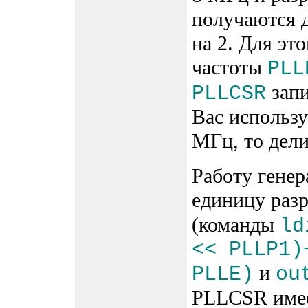
получаются 
на 2. Для эт
частоты
PLL
запи
PLLCSR
Вас использу
МГц, то дели
Работу генер
единицу раз
(команды
ld
<< PLLP1)
и
PLLE)
ou
PLLCSR имее