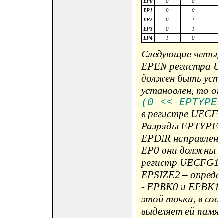
EP0
0
0
EP1
0
0
EP2
0
1
EP3
0
1
EP4
1
0
Следующие четы
EPEN регистра U
должен быть уст
установлен, то 
(0 << EPTYPE
в регистре UECF
Разряды EPTYPE0
EPDIR направлен
EP0 они должны 
регистр UECFG1X
EPSIZE2 – опред
- EPBK0 и EPBK1
этой точки, в со
выделяет ей пам