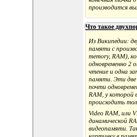
производится вых
Что такое двухп
Из Википедии: д
памяти с произво
memory, RAM), к
одновременно 2 о
чтение и одна за
памяти. Эти две
почти одновреме
RAM, у которой 
происходить тол
Video RAM, или 
динамической RA
видеопамяти. Та
картинку в памя