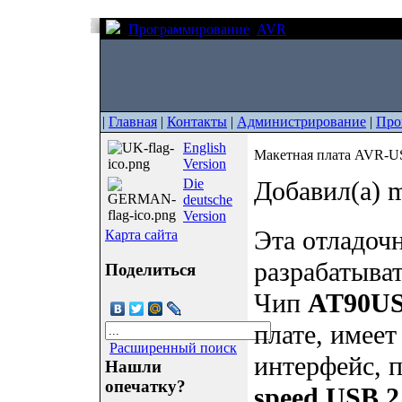
Программирование
AVR
Макетная плата
|
Главная
|
Контакты
|
Администрирование
|
Про
English
Макетная плата AVR-U
Version
Die
Добавил(а) m
deutsche
Version
Эта отладочн
Карта сайта
разрабатыва
Поделиться
Чип
AT90US
плате, имее
Расширенный поиск
интерфейс, 
Нашли
опечатку?
speed USB 2