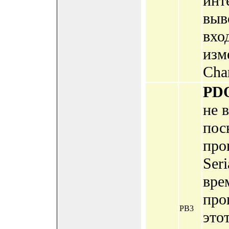
инт
выв
вхо
изм
Chan
PD
не 
пос
про
Ser
вре
про
PB3
это