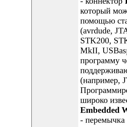
- коннектор
который мож
помощью ста
(avrdude, J
STK200, STK
MkII, USBasp
программу ч
поддержива
(например, 
Программиро
широко изв
Embedded W
- перемычка