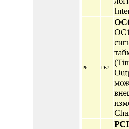
лог
Inte
OC
OC1
сиг
тай
(Ti
P6
PB7
Out
мож
вне
изм
Chan
PC