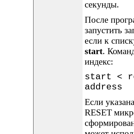
секунды.
После прогр
запустить з
если к спис
start
. Коман
индекс:
start < r
address
Если указана
RESET микро
сформирован
может испол