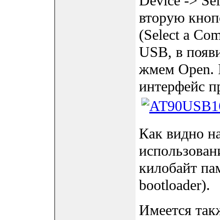
Device -> Se
вторую кноп
(Select a Co
USB, в появ
жмем Open. 
интерфейс пр
Как видно н
использован
килобайт пам
bootloader).
Имеется так