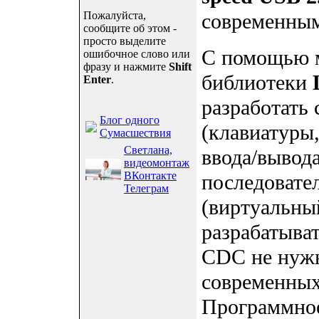
Пожалуйста,
современным
сообщите об этом -
просто выделите
С помощью 
ошибочное слово или
фразу и нажмите
Shift
библиотеки
Enter
.
разработать
Блог одного
(клавиатуры
Сумасшествия
Светлана,
ввода/вывода 
видеомонтаж
ВКонтакте
последовате
Телеграм
(виртуальны
разрабатыват
CDC не нужн
современных
Программное