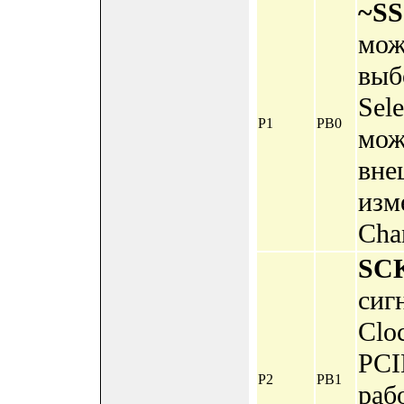
~SS
мож
выб
Sel
P1
PB0
мож
вне
изм
Chan
SC
сиг
Cloc
PCI
P2
PB1
раб