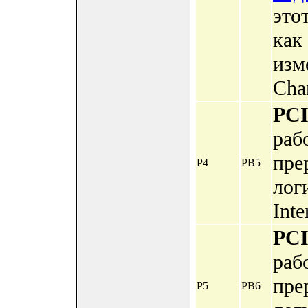
это
как
изм
Chan
PC
раб
пре
P4
PB5
лог
Inte
PC
раб
пре
P5
PB6