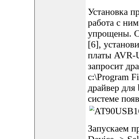
Установка п
работа с ни
упрощены. С
[6], устано
платы AVR-U
запросит дра
c:\Program Fi
драйвер для b
системе поя
Запускаем п