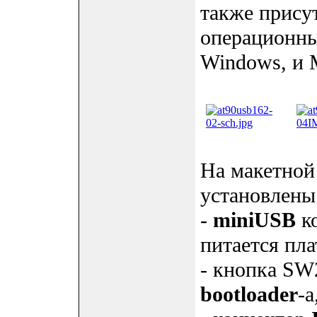
также прису
операционны
Windows, и 
На макетно
установлены
-
miniUSB
ко
питается пла
- кнопка SW
bootloader
-