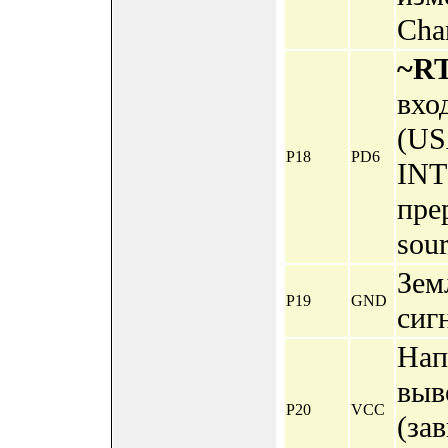
Chan
~R
вхо
(US
P18
PD6
INT
прер
sour
Зем
P19
GND
сиг
Нап
выв
P20
VCC
(за