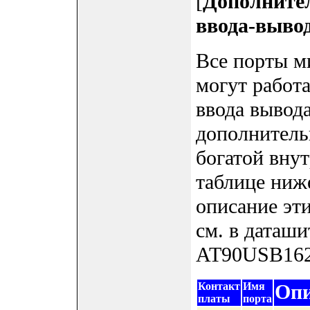
[
Дополните
ввода-выво
Все порты 
могут работа
ввода вывод
дополнитель
богатой вну
таблице ниж
описание эт
см. в даташ
AT90USB162
Контакт
Имя
Опи
платы
порта