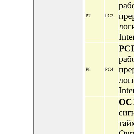
раб
пре
P7
PC2
лог
Inte
PC
раб
пре
P8
PC4
лог
Inte
OC
сиг
тай
Out