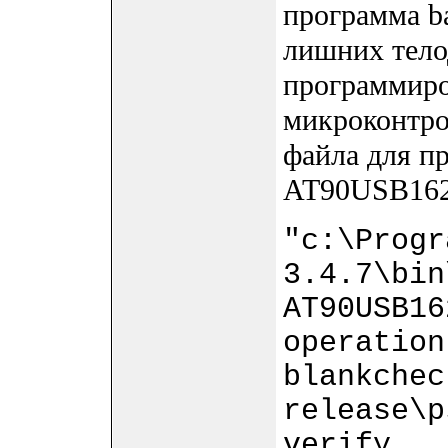
программа ba
лишних тел
программиро
микроконтро
файла для п
AT90USB162
"c:\Progr
3.4.7\bin
AT90USB16
operation
blankchec
release\p
verify