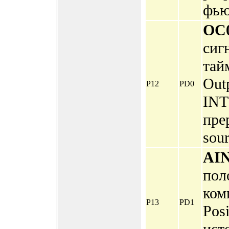
фью
OC
сиг
тай
Out
P12
PD0
INT
прер
sour
AI
пол
ком
P13
PD1
Pos