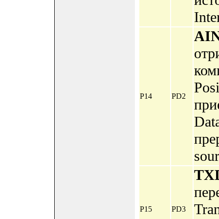
ист
Inte
AI
отр
ком
Posi
P14
PD2
при
Dat
прер
sour
TX
пер
Tra
P15
PD3