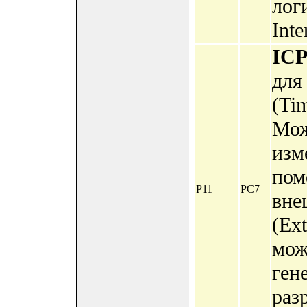
лог
Inte
ICP
для
(Tim
Мож
изм
пом
P11
PC7
вне
(Ext
мож
ген
раз