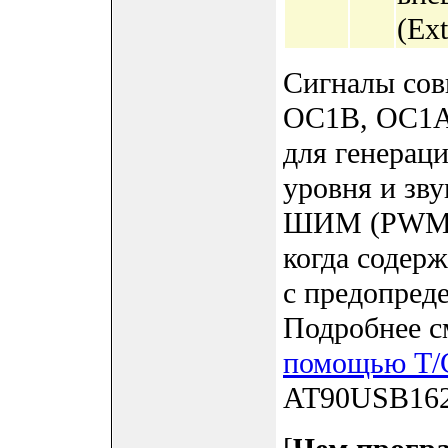
(Ext
Сигналы сов
OC1B, OC1A,
для генерац
уровня и зв
ШИМ (PWM).
когда содер
с предопред
Подробнее см
помощью T/C
AT90USB162