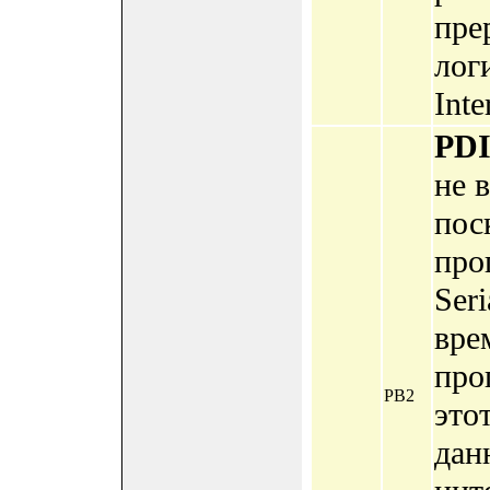
пре
лог
Inte
PD
не 
пос
про
Ser
вре
про
PB2
это
дан