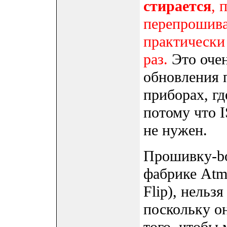
стирается
, 
перепрошива
практически
раз.
Это очен
обновления 
приборах, гд
потому что 
не нужен.
Прошивку-bo
фабрике Atme
Flip), нельз
поскольку о