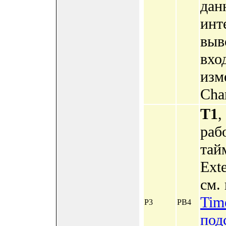
дан
инт
выв
вхо
изм
Chan
T1
,
раб
тай
Ext
см. 
Tim
P3
PB4
под