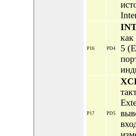
ист
Inte
IN
как
5 (E
P16
PD4
пор
инд
XC
так
Ext
выв
P17
PD5
вхо
изм