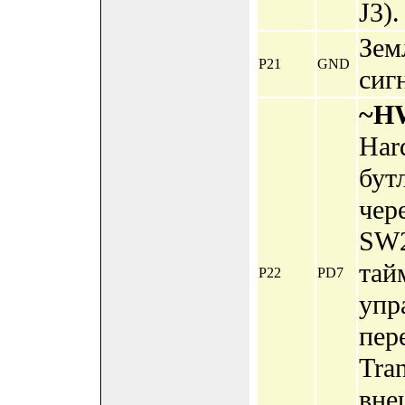
J3).
Зем
P21
GND
сиг
~H
Har
бут
чер
SW2
тай
P22
PD7
упр
пер
Tran
вне