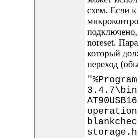
схем. Если 
микроконтро
подключено,
noreset. Пара
который дол
переход (обы
"%Program
3.4.7\bin
AT90USB16
operation
blankchec
storage.h