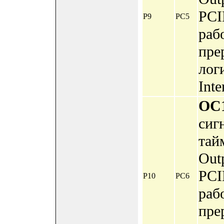
PCI
P9
PC5
раб
пре
лог
Inte
OC
сиг
тай
Out
PCI
P10
PC6
раб
пре