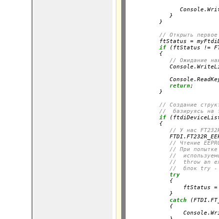
                          
               Console.Wri
            }

         }
// Открыть первое
         ftStatus = myFtdi
if
 (ftStatus != F
         {

// Ожидание на
            Console.WriteL
                          
            Console.ReadKey
return
;

         }
// Создание струк
//  базируясь на 
if
 (ftdiDeviceLis
         {

// У нас FT232
            FTDI.FT232R_EE
// Чтение EEPR
// При попытке
//  используем
//  throw an e
//  блок try -
try
            {

                ftStatus =
            }

catch
 (FTDI.FT
            {

                Console.Wr