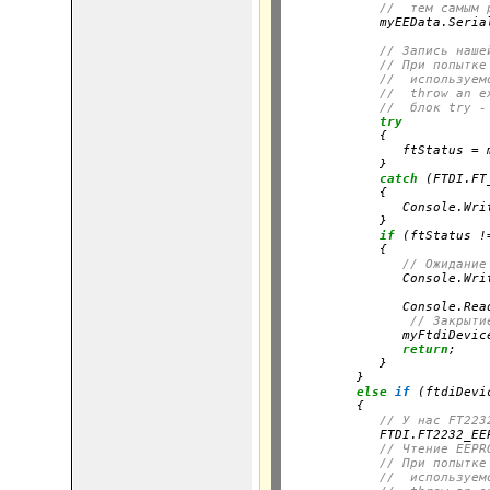
//  тем самым 
            myEEData.Seria
// Запись наше
// При попытке
//  используем
//  throw an e
//  блок try -
try
            {

               ftStatus = 
            }

catch
 (FTDI.FT
            {

               Console.Wri
            }

if
 (ftStatus !
            {

// Ожидание
               Console.Wri
                          
               Console.Read
// Закрыти
               myFtdiDevice
return
;

            }

         }

else
if
 (ftdiDevi
         {

// У нас FT223
            FTDI.FT2232_EE
// Чтение EEPR
// При попытке
//  используем