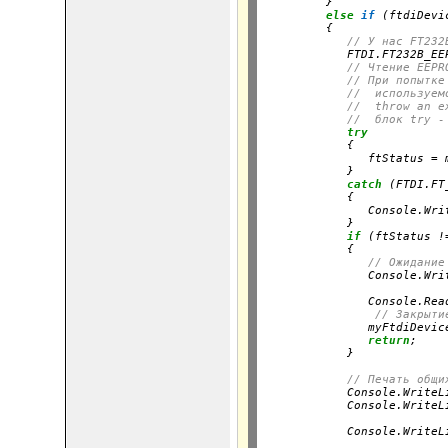
         }

else
if
 (ftdiDevi
         {

// У нас FT232
            FTDI.FT232B_EE
// Чтение EEPR
// При попытке
//  используем
//  throw an e
//  блок try -
try
            {

               ftStatus = 
            }

catch
 (FTDI.FT
            {

               Console.Wri
            }

if
 (ftStatus !
            {

// Ожидание
               Console.Wri
                          
               Console.Read
// Закрыти
               myFtdiDevice
return
;

            }
// Печать общи
            Console.WriteL
            Console.WriteL
                          
            Console.WriteL
                          