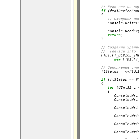
// Если нет ни од
if
 (ftdiDeviceCou
         {

// Ожидание на
            Console.WriteL
                          
            Console.ReadKey
return
;

         }
// Создание храни
//  (device info 
         FTDI.FT_DEVICE_IN
new
 FTDI.FT
// Заполнение спи
         ftStatus = myFtdi
if
 (ftStatus == F
         {

for
 (UInt32 i 
            {

               Console.Wri
               Console.Wri
                          
               Console.Wri
                          
               Console.Wri
                          
               Console.Wri
                          
               Console.Wri
                          