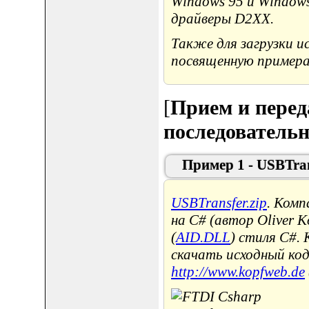
Windows 95 и Windows
драйверы D2XX.
Также для загрузки и
посвященную примерам
[
Прием и перед
последователь
Пример 1 - USBTra
USBTransfer.zip
. Ком
на C# (автор Oliver 
(
AID.DLL
) стиля C#.
скачать исходный ко
http://www.kopfweb.de