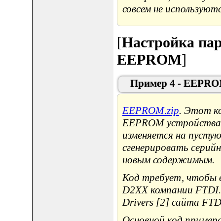
совсем не используютс
[
Настройка пар
EEPROM
]
Пример 4 - EEPR
EEPROM.zip
. Этот к
EEPROM устройства.
изменяется на пусту
сгенерировать серий
новым содержимым.
Код требует, чтобы 
D2XX компании FTDI.
Drivers [2] сайта FTD
Основной код пример