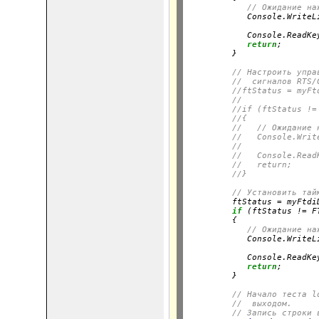
// Ожидание на
            Console.WriteL
                          
            Console.ReadKey
return
;

         }
// Настроить упра
//  сигналов RTS/
//ftStatus = myFt
//               
//if (ftStatus !=
//{
//   // Ожидание 
//   Console.Writ
//               
//   Console.Read
//   return;
//}
// Установить тай
         ftStatus = myFtdi
if
 (ftStatus != F
         {

// Ожидание на
            Console.WriteL
                          
            Console.ReadKey
return
;

         }
// Начало теста l
//  выходом.
// Запись строки 