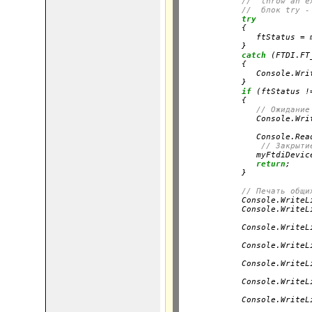
//  throw an e
//  блок try -
try
            {

               ftStatus = 
            }

catch
 (FTDI.FT
            {

               Console.Wri
            }

if
 (ftStatus !
            {

// Ожидание
               Console.Wri
                          
               Console.Read
// Закрыти
               myFtdiDevice
return
;

            }
// Печать общи
            Console.WriteL
            Console.WriteL
                          
            Console.WriteL
                          
            Console.WriteL
                          
            Console.WriteL
                          
            Console.WriteL
                          
            Console.WriteL
                          