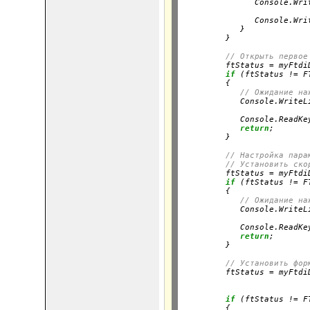
               Console.Wri
                          
               Console.Wri
            }

         }
// Открыть первое
         ftStatus = myFtdi
if
 (ftStatus != F
         {

// Ожидание на
            Console.WriteL
                          
            Console.ReadKey
return
;

         }
// Настройка пара
// Установить ско
         ftStatus = myFtdi
if
 (ftStatus != F
         {

// Ожидание на
            Console.WriteL
                          
            Console.ReadKey
return
;

         }
// Установить фор
         ftStatus = myFtdi
                          
                          
if
 (ftStatus != F
         {
