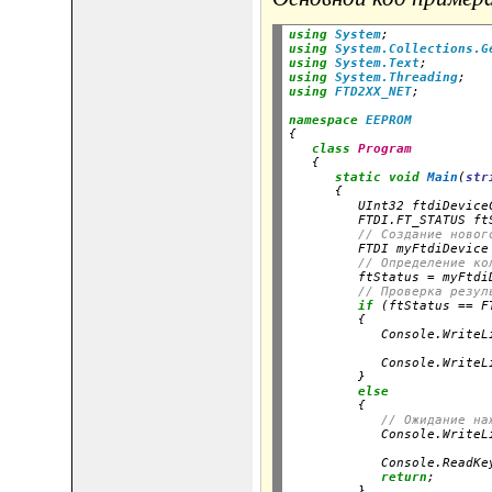
using
System
;
using
System.Collections.G
using
System.Text
;
using
System.Threading
;
using
FTD2XX_NET
;
namespace
EEPROM
{

class
Program
   {

static
void
Main
(
str
      {

         UInt32 ftdiDevice
         FTDI.FT_STATUS ft
// Создание новог
         FTDI myFtdiDevice
// Определение ко
         ftStatus = myFtdi
// Проверка резул
if
 (ftStatus == F
         {

            Console.WriteL
                          
            Console.WriteL
         }

else
         {

// Ожидание на
            Console.WriteL
                          
            Console.ReadKey
return
;

         }