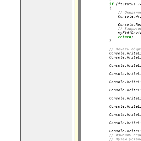
            }

if
 (ftStatus !
            {

// Ожидани
                Console.Wr
                          
                Console.Rea
// Закрыти
                myFtdiDevic
return
;

            }
// Печать общи
            Console.WriteL
            Console.WriteL
                          
            Console.WriteL
                          
            Console.WriteL
                          
            Console.WriteL
                          
            Console.WriteL
                          
            Console.WriteL
                          
            Console.WriteL
                          
            Console.WriteL
                          
            Console.WriteL
                          
            Console.WriteL
// Изменим сер
// Путем устан