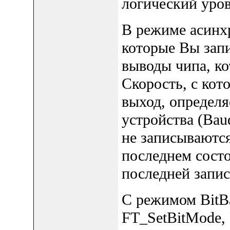
логический уров
В режиме асинх
которые Вы запи
выводы чипа, к
Скорость, с кот
выход, определя
устройства (Baud
не записываются
последнем сост
последней запис
С режимом BitB
FT_SetBitMode, 