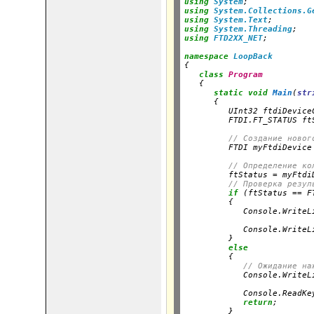
using
System
;
using
System.Collections.G
using
System.Text
;
using
System.Threading
;
using
FTD2XX_NET
;
namespace
LoopBack
{

class
Program
   {

static
void
Main
(
str
      {

         UInt32 ftdiDevice
         FTDI.FT_STATUS ft
// Создание новог
         FTDI myFtdiDevice
// Определение ко
         ftStatus = myFtdi
// Проверка резул
if
 (ftStatus == F
         {

            Console.WriteL
                          
            Console.WriteL
         }

else
         {

// Ожидание на
            Console.WriteL
                          
            Console.ReadKey
return
;

         }