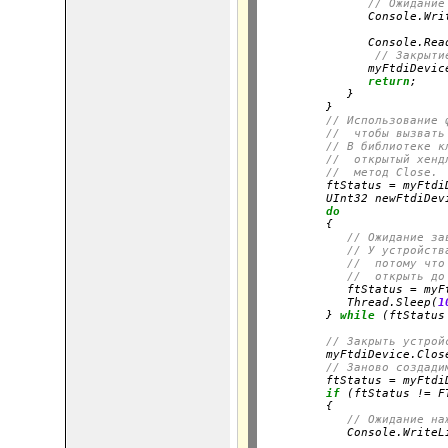
// Ожидание
               Console.Wri
                          
               Console.Read
// Закрыти
               myFtdiDevice
return
;

            }

         }

// Использование 
//  чтобы вызвать
// В библиотеке к
//  открытый хенд
//  метод Close.
         ftStatus = myFtdi
         UInt32 newFtdiDev
do
         {

// Ожидание за
// У устройств
//  потому что
//  открыть до
            ftStatus = myF
            Thread.Sleep(
1
         } 
while
 (ftStatus
// Закрыть устрой
         myFtdiDevice.Close
// Заново создади
         ftStatus = myFtdi
if
 (ftStatus != F
         {

// Ожидание на
            Console.WriteL
                          