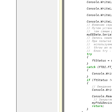
            Console.WriteL
                          
            Console.WriteL
                          
            Console.WriteL
                          
            Console.WriteL
// Изменим сер
// Путем устан
//  тем самым 
            myEEData.Seria
// Запись наше
// При попытке
//  используем
//  throw an e
//  блок try -
try
            {

               ftStatus = 
            }

catch
 (FTDI.FT
            {

               Console.Wri
            }

if
 (ftStatus !
            {

// Ожидание
               Console.Wri
                          
               Console.Read
// Закрыти
               myFtdiDevice
return
;

            }
