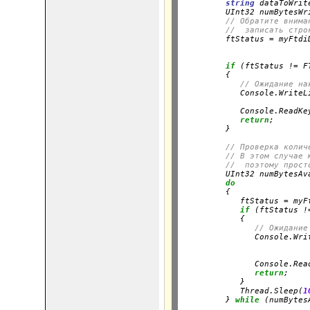
string
 dataToWrit
         UInt32 numBytesWr
// Обратите внима
//  записать стро
         ftStatus = myFtdi
                          
if
 (ftStatus != F
         {

// Ожидание на
            Console.WriteL
                          
            Console.ReadKey
return
;

         }
// Проверка колич
// В этом случае 
//  поэтому прост
         UInt32 numBytesAv
do
         {

            ftStatus = myF
if
 (ftStatus !
            {

// Ожидание
               Console.Wri
                          
                          
               Console.Read
return
;

            }

            Thread.Sleep(
1
         } 
while
 (numBytes