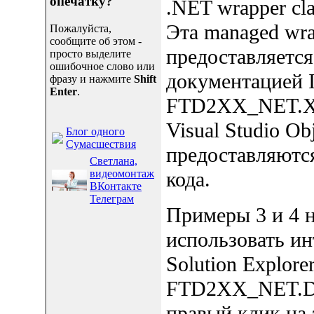
опечатку?
.NET wrapper c
Эта managed w
Пожалуйста,
сообщите об этом -
предоставляется
просто выделите
ошибочное слово или
документацией I
фразу и нажмите
Shift
Enter
.
FTD2XX_NET.XM
Visual Studio Ob
Блог одного
Сумасшествия
предоставляютс
Светлана,
видеомонтаж
кода.
ВКонтакте
Телеграм
Примеры 3 и 4 н
использовать 
Solution Explor
FTD2XX_NET.DLL
правый клик на 