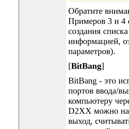
Обратите вниман
Примеров 3 и 4 
создания списка
информацией, от
параметров).
[
BitBang
]
BitBang - это и
портов ввода/в
компьютеру чер
D2XX можно нас
выход, считыват