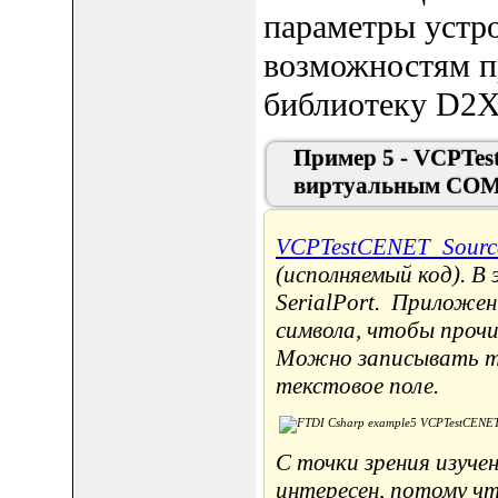
параметры устро
возможностям п
библиотеку D2
Пример 5 - VCPTes
виртуальным COM
VCPTestCENET_Source
(исполняемый код). В
SerialPort. Приложе
символа, чтобы прочи
Можно записывать те
текстовое поле.
С точки зрения изуче
интересен, потому чт