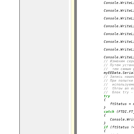
            Console.WriteL
                          
            Console.WriteL
                          
            Console.WriteL
                          
            Console.WriteL
                          
            Console.WriteL
                          
            Console.WriteL
                          
            Console.WriteL
                          
            Console.WriteL
// Изменим сер
// Путем устан
//  тем самым 
            myEEData.Seria
// Запись наше
// При попытке
//  используем
//  throw an e
//  блок try -
try
            {

               ftStatus = 
            }

catch
 (FTDI.FT
            {

               Console.Wri
            }

if
 (ftStatus !
            {
