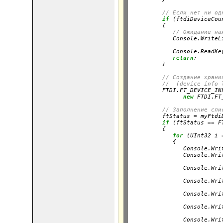
// Если нет ни од
if
 (ftdiDeviceCou
         {

// Ожидание на
            Console.WriteL
                          
            Console.ReadKey
return
;

         }
// Создание храни
//  (device info 
         FTDI.FT_DEVICE_IN
new
 FTDI.FT
// Заполнение спи
         ftStatus = myFtdi
if
 (ftStatus == F
         {

for
 (UInt32 i 
            {

               Console.Wri
               Console.Wri
                          
               Console.Wri
                          
               Console.Wri
                          
               Console.Wri
                          
               Console.Wri
                          
               Console.Wri