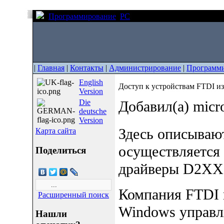
Программирование
PC
Доступ к устройствам FT
|
Главная
|
Контакты
|
Администрирование
|
Программ
English
Доступ к устройствам FTDI и
Version
Die
Добавил(а) micr
deutsche
Version
Здесь описывают
Карта сайта
осуществляется 
Поделиться
драйверы D2XX
Компания FTDI 
Расширенный поиск
Windows управл
Нашли