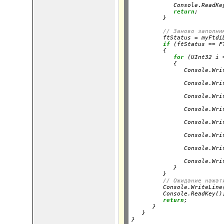
            Console.ReadKey
return
;

         }
// Заново заполни
         ftStatus = myFtdi
if
 (ftStatus == F
         {

for
 (UInt32 i 
            {

               Console.Wri
                          
               Console.Wri
                          
               Console.Wri
                          
               Console.Wri
                          
               Console.Wri
                          
               Console.Wri
                          
               Console.Wri
                          
               Console.Wri
            }

         }

// Ожидание нажат
         Console.WriteLine
         Console.ReadKey();
return
;

      }

   }
