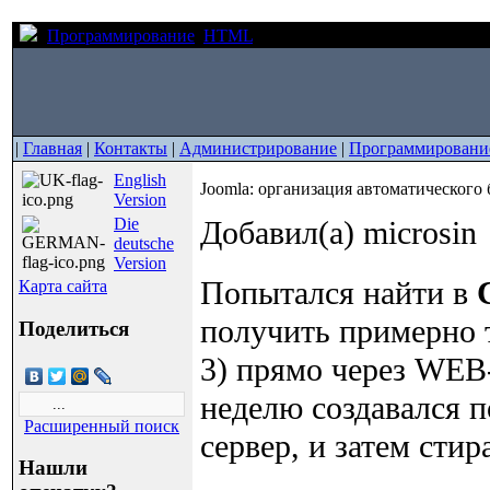
Программирование
HTML
Joomla: организация автомати
|
Главная
|
Контакты
|
Администрирование
|
Программировани
English
Joomla: организация автоматического 
Version
Die
Добавил(а) microsin
deutsche
Version
Попытался найти в
Карта сайта
получить примерно т
Поделиться
3) прямо через WEB
неделю создавался 
Расширенный поиск
сервер, и затем стир
Нашли