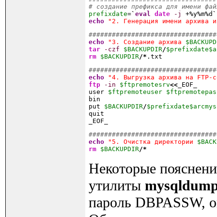
# создание префикса для имени фай
prefixdate
=
`
eval
date
-j
 +
%
y
%
m
%
d
`
echo
"2. Генерация имени архива и
#################################
echo
"3. Создание архива 
$BACKUPD
tar
-czf
$BACKUPDIR
/
$prefixdate
$a
rm
$BACKUPDIR
/*
.txt
#################################
echo
"4. Выгрузка архива на FTP-с
ftp
-in
$ftpremotesrv
<<
_EOF_
user 
$ftpremoteuser
$ftpremotepas
bin
put 
$BACKUPDIR
/
$prefixdate
$arcmys
quit
_EOF_
#################################
echo
"5. Очистка директории 
$BACK
rm
$BACKUPDIR
/*
Некоторые пояснени
утилиты
mysqldum
пароль DBPASSW, они