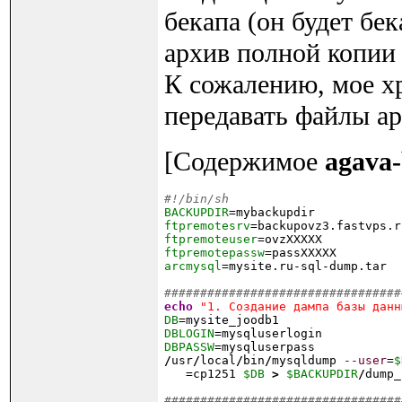
бекапа (он будет бе
архив полной копии 
К сожалению, мое х
передавать файлы а
[Содержимое
agava-
#!/bin/sh
BACKUPDIR
ftpremotesrv
ftpremoteuser
ftpremotepassw
arcmysql
=mysite.ru-sql-dump.tar

#################################
echo
"1. Создание дампа базы данн
DB
DBLOGIN
DBPASSW
/
usr
/
local
/
bin
/
mysqldump 
--user
=
$
   =cp1251 
$DB
>
$BACKUPDIR
/
dump_
#################################