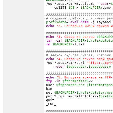
/
usr
/
local
/
bin
/
mysqldump 
--user
=
$
   =cp1251 
$DB
>
$BACKUPDIR
/
dump_
#################################
# создание префикса для имени фай
prefixdate
=
`
eval
date
-j
 +
%
y
%
m
%
d
`
echo
"2. Генерация имени архива и
#################################
echo
"3. Создание архива 
$BACKUPD
tar
-czf
$BACKUPDIR
/
$prefixdate
$a
rm
$BACKUPDIR
/*
.txt
#################################
# запуск скрипта CPanel, который 
echo
"4. Создание архива всей дом
/
usr
/
local
/
bin
/
curl 
"https://cp44
--user
$agavauser
:
$agavapassw
#################################
echo
"5. Выгрузка архивов на FTP-
ftp
-in
$ftpremotesrv
<<
_EOF_
user 
$ftpremoteuser
$ftpremotepas
bin
put 
$BACKUPDIR
/
$prefixdate
$arcmys
put 
*
.tgz remoteftpfolder
/
$prefix
quit
_EOF_
#################################