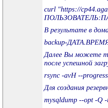
curl "https://cp44.ag
ПОЛЬЗОВАТЕЛЬ:ПАР
В результате в дом
backup-ДАТА.ВРЕМ
Далее Вы можете так
после успешной загр
rsync -avH --progr
Для создания резер
mysqldump --opt 