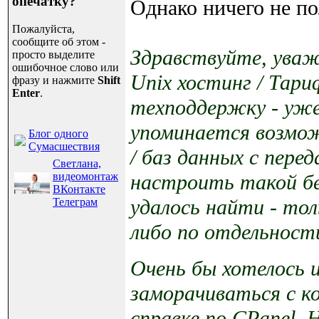
опечатку?
Однако ничего не п
Пожалуйста,
сообщите об этом -
Здравствуйте, уваж
просто выделите
ошибочное слово или
Unix хостинг / Тари
фразу и нажмите
Shift
Enter
.
техподдержку - уже 
упоминается возмож
Блог одного
Сумасшествия
/ баз данных с пере
Светлана,
видеомонтаж
настроить такой бек
ВКонтакте
удалось найти - тол
Телеграм
либо по отдельности
Очень бы хотелось 
заморачиваться с к
справке по CPanel.