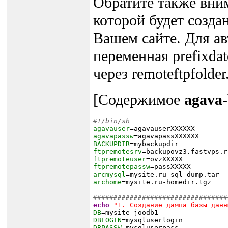
Обратите также внима
которой будет созда
Вашем сайте. Для а
переменная prefixda
через remoteftpfolder
[Содержимое
agava-
#!/bin/sh
agavauser
agavapassw
BACKUPDIR
ftpremotesrv
ftpremoteuser
ftpremotepassw
arcmysql
archome
=mysite.ru-homedir.tgz

#################################
echo
"1. Создание дампа базы данн
DB
=mysite_joodb1
DBLOGIN
=mysqluserlogin
DBPASSW
=mysqluserpass