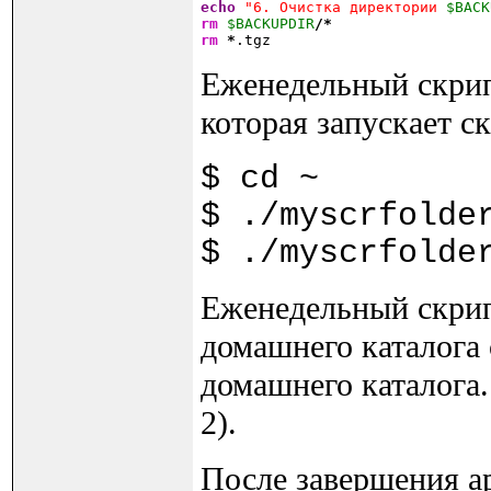
echo
"6. Очистка директории 
$BACK
rm
$BACKUPDIR
/*
rm
*
.tgz
Еженедельный скрип
которая запускает с
$ cd ~
$ ./myscrfolde
$ ./myscrfolde
Еженедельный скрипт
домашнего каталога 
домашнего каталога
2).
После завершения а