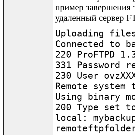
пример завершения т
удаленный сервер F
Uploading file
Connected to b
220 ProFTPD 1.
331 Password r
230 User ovzXX
Remote system 
Using binary m
200 Type set t
local: mybacku
remoteftpfolde