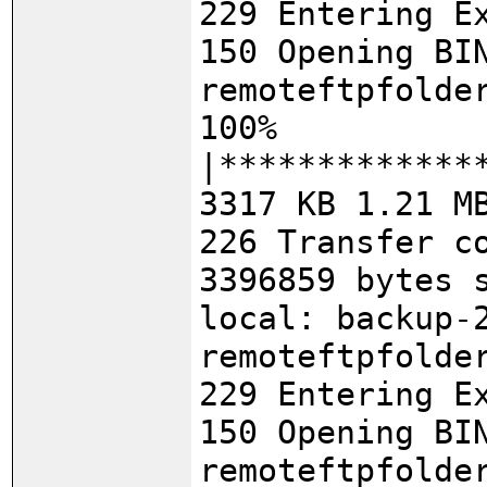
229 Entering E
150 Opening BI
remoteftpfolde
100%
|*************
3317 KB 1.21 M
226 Transfer c
3396859 bytes 
local: backup-
remoteftpfolde
229 Entering E
150 Opening BI
remoteftpfolde