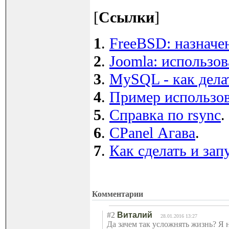
[
Ссылки
]
1
.
FreeBSD: назначен
2
.
Joomla: использов
3
.
MySQL - как дела
4
.
Пример использов
5
.
Справка по rsync
.
6
.
CPanel Агава
.
7
.
Как сделать и запу
Комментарии
#2
Виталий
28.01.2016 13:27
Да зачем так усложнять жизнь? Я на