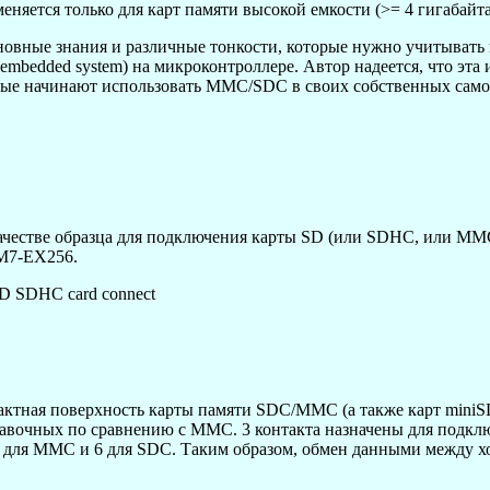
няется только для карт памяти высокой емкости (>= 4 гигабайта
сновные знания и различные тонкости, которые нужно учитыват
 embedded system) на микроконтроллере. Автор надеется, что эта
рые начинают использовать MMC/SDC в своих собственных само
ачестве образца для подключения карты SD (или SDHC, или MMC
7-EX256.
актная поверхность карты памяти SDC/MMC (а также карт miniSD
бавочных по сравнению с MMC. 3 контакта назначены для подключ
4 для MMC и 6 для SDC. Таким образом, обмен данными между х