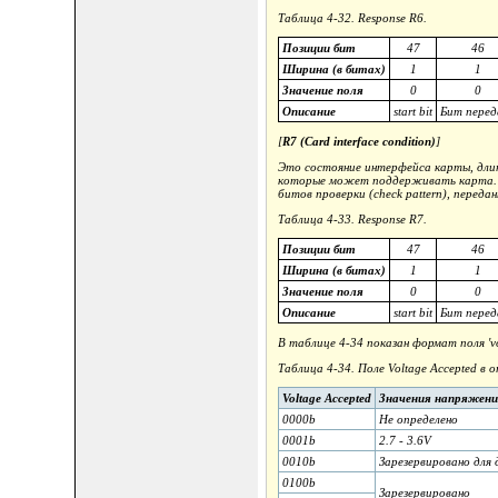
Таблица 4-32. Response R6.
Позиции бит
47
46
Ширина (в битах)
1
1
Значение поля
0
0
Описание
start bit
Бит перед
[
R7 (Card interface condition)
]
Это состояние интерфейса карты, дли
которые может поддерживать карта. К
битов проверки (check pattern), переда
Таблица 4-33. Response R7.
Позиции бит
47
46
Ширина (в битах)
1
1
Значение поля
0
0
Описание
start bit
Бит перед
В таблице 4-34 показан формат поля 'vol
Таблица 4-34. Поле Voltage Accepted в 
Voltage Accepted
Значения напряжен
0000b
Не определено
0001b
2.7 - 3.6V
0010b
Зарезервировано для
0100b
Зарезервировано