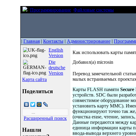
Программирование
Файловые системы
Как испо
|
Главная
|
Контакты
|
Администрирование
|
Программ
English
Как использовать карты па
Version
Die
Добавил(а) microsin
deutsche
Version
Перевод замечательной стать
малых встраиваемых проектах
Карта сайта
Карты FLASH памяти
Secure
Поделиться
устройств. SDC были разрабо
совместимое оборудование мо
установить карту MMC). Имею
функционируют точно так же,
(очистка erase, чтение, запис
Расширенный поиск
Данные передаются между кар
единица информации карты пам
Нашли
ввода-вывода верхнего уровня