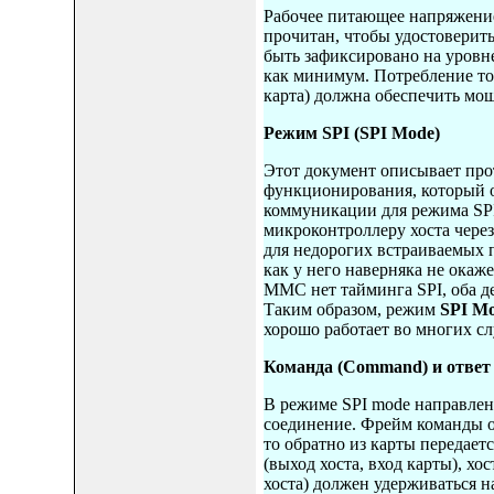
Рабочее питающее напряжение 
прочитан, чтобы удостоверит
быть зафиксировано на уровн
как минимум. Потребление ток
карта) должна обеспечить мо
Режим SPI (SPI Mode)
Этот документ описывает про
функционирования, который оп
коммуникации для режима SPI
микроконтроллеру хоста чере
для недорогих встраиваемых 
как у него наверняка не окаже
MMC нет тайминга SPI, оба де
Таким образом, режим
SPI Mo
хорошо работает во многих сл
Команда (Command) и ответ 
В режиме SPI mode направлен
соединение. Фрейм команды от
то обратно из карты передает
(выход хоста, вход карты), х
хоста) должен удерживаться н