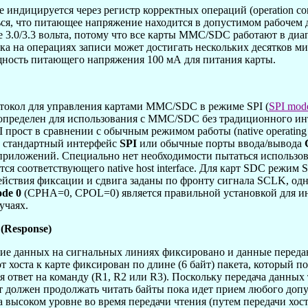
индицируется через регистр корректных операций (operation cond
ься, что питающее напряжение находится в допустимом рабочем
е 3.0/3.3 вольта, потому что все карты MMC/SDC работают в д
а на операциях записи может достигать нескольких десятков ми
щность питающего напряжения 100 мА для питания карты.
токол для управления картами MMC/SDC в режиме SPI (
SPI mod
ределен для использования с MMC/SDC без традиционного интерфе
 прост в сравнении с обычным режимом работы (native operati
з стандартный интерфейс
SPI
или обычные порты ввода/вывода
приложений. Специально нет необходимости пытаться использова
тся соответствующего native host interface. Для карт SDC режим
йствия фиксации и сдвига заданы по фронту сигнала SCLK, однак
de 0
(CPHA=0, CPOL=0) является правильной установкой для и
учаях.
(Response)
ие данных на сигнальных линиях фиксировано и данные передаю
 хоста к карте фиксирован по длине (6 байт) пакета, который по
ся ответ на команду (R1, R2 или R3). Поскольку передача данных
ост должен продолжать читать байты пока идет прием любого доп
а высоком уровне во время передачи чтения (путем передачи хо