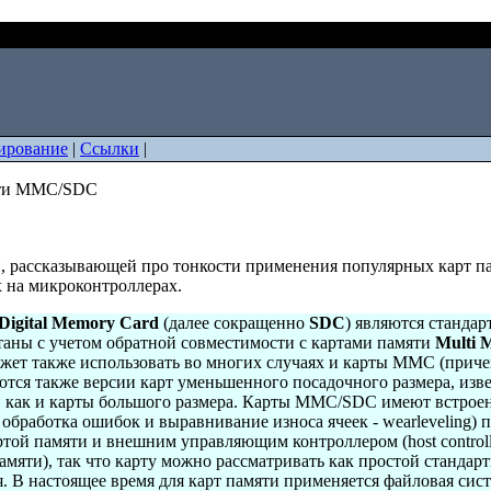
льзовать карты памяти MMC/SDC
ирование
|
Ссылки
|
мяти MMC/SDC
и, рассказывающей про тонкости применения популярных карт па
 на микроконтроллерах.
 Digital Memory Card
(далее сокращенно
SDC
) являются станда
таны с учетом обратной совместимости с картами памяти
Multi 
жет также использовать во многих случаях и карты MMC (приче
тся также версии карт уменьшенного посадочного размера, изв
 как и карты большого размера. Карты MMC/SDC имеют встроен
ь, обработка ошибок и выравнивание износа ячеек - wearleveling
той памяти и внешним управляющим контроллером (host controll
яти), так что карту можно рассматривать как простой стандарт
. В настоящее время для карт памяти применяется файловая сис