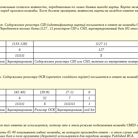
ональным сигналом занятости, передаваемым по линии данных выхода карты. Карта може
я перед приемом команды. Хост должне проверять занятость карты на каждом ответе к
бит. Содержимое регистра CID (идентификатор карты) посылается в ответ на команд
Передаются только биты [127...1] регистров CID и CSD, зарезервированный бит [0] эти
[133:128]
[127:1]
6
127
111111
X
ачи
Зарезервировано
Содержимое регистра CID или CSD, включая их внутреннюю контр
 Содержимое регистра OCR (operation conditions register) посылается в ответ на коман
[45:40]
[39:8]
[7:1]
0
6
32
7
1
111111
X
1111111
1
ачи
Зарезервировано
Регистр OCR
Зарезервировано
end bit
тот тип ответа не используется, потому что в этом режиме подключения команда CMD3 
иты 45:40 показывают индекс команды, на которую произведен ответ - в этом случае ин
их бит в поле аргумента (Argument) используются для передачи номера Published RCA.