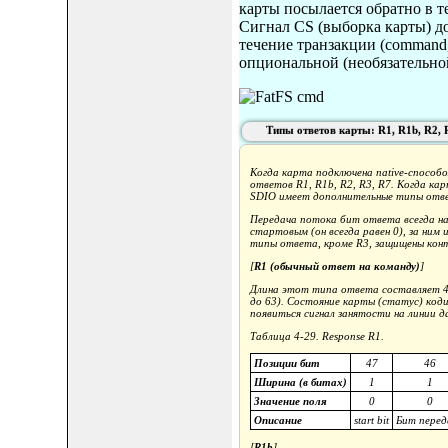
карты посылается обратно в т
Сигнал CS (выборка карты) д
течение транзакции (command,
опциональной (необязательной
Типы ответов карты: R1, R1b, R2, 
Когда карта подключена native-способ
ответов R1, R1b, R2, R3, R7. Когда ка
SDIO имеет дополнительные типы отве
Передача потока бит ответа всегда на
стартовым (он всегда равен 0), за ним
типы ответа, кроме R3, защищены конт
[
R1 (обычный ответ на команду)
]
Длина этот типа ответа составляет 48
до 63). Состояние карты (статус) коди
появиться сигнал занятости на линии д
Таблица 4-29. Response R1.
Позиции бит
47
46
Ширина (в битах)
1
1
Значение поля
0
0
Описание
start bit
Бит перед
[
R1b
]