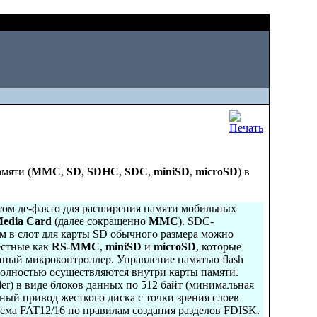
Thu, August 06 2026
мяти (
MMC
,
SD
,
SDHC
,
SDC
,
miniSD
,
microSD
) в
ртом де-факто для расширения памяти мобильных
Media Card
(далее сокращенно
MMC
). SDC-
м в слот для карты SD обычного размера можно
естные как
RS-MMC
,
miniSD
и
microSD
, которые
ный микроконтроллер. Управление памятью flash
) полностью осуществляются внутри карты памяти.
er) в виде блоков данных по 512 байт (минимальная
ный привод жесткого диска с точки зрения слоев
тема FAT12/16 по правилам создания разделов FDISK.