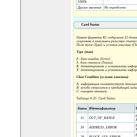
1000b
Другие значения
Не определено
Card Status
Ответ формата R1 содержит 32-битное 
сохранена в локальном регистре статуса
Поля типа (Type) и условия очистки (C
Type (тип)
E: бит ошибки (Error).
S: бит статуса (Status).
R: детектирована и установлена инфор
X: детектирована и установлена инфор
Clear Condition (условие очистки)
A: информация соответствует текуще
B: всегда относится к предыдущей ком
C: очищено чтением.
Таблица 4-35. Card Status.
Биты
Идентификатор
31
OUT_OF_RANGE
30
ADDRESS_ERROR
29
BLOCK_LEN_ERROR