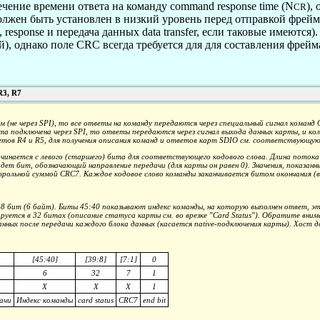
ечение времени ответа на команду command response time (N
),
CR
олжен быть установлен в низкий уровень перед отправкой фрейм
 response и передача данных
data transfer
, если таковые имеются)
), однако поле CRC всегда требуется для для составления фрейм
R3, R7
ом (не через SPI), то все ответы на команду передаются через специальный сигнал ком
рта подключена через SPI, то ответы передаются через сигнал выхода данных карты, и к
тов R4 и R5, для получения описания команд и ответов карт SDIO см. соответствующ
чинается с левого (старшего) бита для соответствующего кодового слова. Длина поток
 идет бит, обозначающий направление передачи (для карты он равен 0). Значения, показан
рольной суммой CRC7. Каждое кодовое слово команды заканчивается битом окончания (вс
 бит (6 байт). Биты 45:40 показывают индекс команды, на которую выполнен ответ, это
руется в 32 битах (описание статуса карты см. во врезке "Card Status"). Обратите вним
анных после передачи каждого блока данных (касается native-подключения карты). Хост 
[45:40]
[39:8]
[7:1]
0
6
32
7
1
X
X
X
1
ачи
Индекс команды
card status
CRC7
end bit