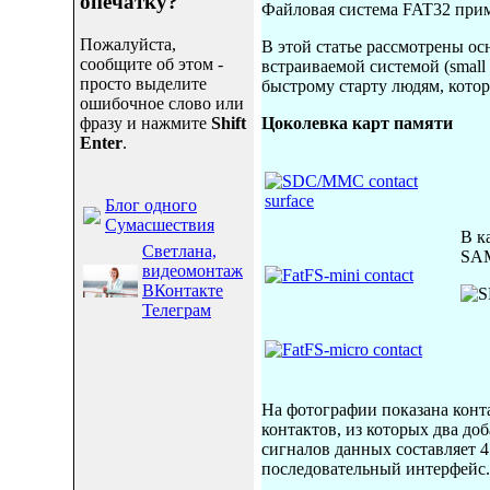
опечатку?
Файловая система FAT32 приме
Пожалуйста,
В этой статье рассмотрены о
сообщите об этом -
встраиваемой системой (small
просто выделите
быстрому старту людям, кото
ошибочное слово или
фразу и нажмите
Shift
Цоколевка карт памяти
Enter
.
Блог одного
Сумасшествия
В к
Светлана,
SAM
видеомонтаж
ВКонтакте
Телеграм
На фотографии показана конт
контактов, из которых два до
сигналов данных составляет 
последовательный интерфейс.