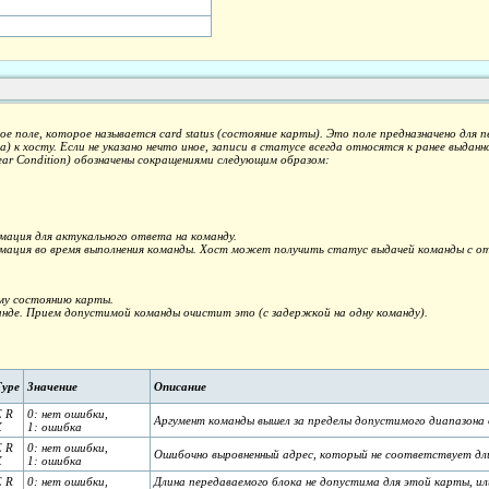
поле, которое называется card status (состояние карты). Это поле предназначено для
) к хосту. Если не указано нечто иное, записи в статусе всегда относятся к ранее выдан
lear Condition) обозначены сокращениями следующим образом:
мация для актукального ответа на команду.
мация во время выполнения команды. Хост может получить статус выдачей команды с о
му состоянию карты.
анде. Прием допустимой команды очистит это (с задержкой на одну команду).
Type
Значение
Описание
E R
0: нет ошибки,
Аргумент команды вышел за пределы допустимого диапазона 
X
1: ошибка
E R
0: нет ошибки,
Ошибочно выровненный адрес, который не соответствует дли
X
1: ошибка
E R
0: нет ошибки,
Длина передаваемого блока не допустима для этой карты, и