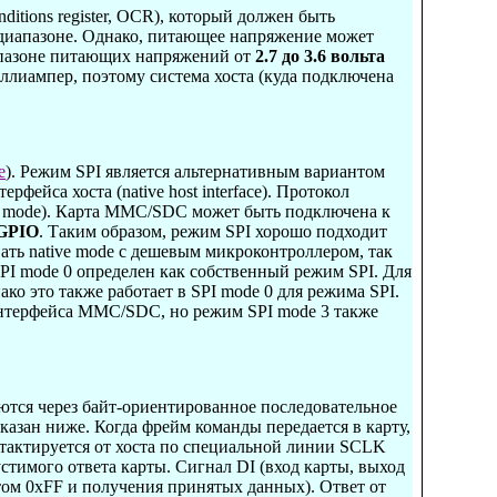
itions register, OCR), который должен быть
 диапазоне. Однако, питающее напряжение может
иапазоне питающих напряжений от
2.7 до 3.6 вольта
ллиампер, поэтому система хоста (куда подключена
e
). Режим SPI является альтернативным вариантом
йса хоста (native host interface). Протокол
ng mode). Карта MMC/SDC может быть подключена к
GPIO
. Таким образом, режим SPI хорошо подходит
ть native mode с дешевым микроконтроллером, так
 SPI mode 0 определен как собственный режим SPI. Для
о это также работает в SPI mode 0 для режима SPI.
нтерфейса MMC/SDC, но режим SPI mode 3 также
тся через байт-ориентированное последовательное
казан ниже. Когда фрейм команды передается в карту,
 тактируется от хоста по специальной линии
SCLK
устимого ответа карты
. Сигнал DI (вход карты, выход
стом 0xFF и получения принятых данных). Ответ от