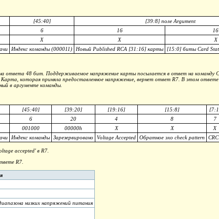
[45:40]
[39:8] поле Argument
6
16
16
X
X
X
ачи
Индекс команды (000011)
Новый Published RCA [31:16] карты
[15:0] биты Card Stat
на ответа 48 бит. Поддерживаемое напряжение карты посылается в ответ на команду C
арта, которая приняла предоставленное напряжение, вернет ответ R7. В этом ответе 
нный в аргументе команды.
[45:40]
[39:20]
[19:16]
[15:8]
[7:1
6
20
4
8
7
001000
00000h
X
X
X
ачи
Индекс команды
Зарезервировано
Voltage Accepted
Обратное эхо check pattern
CRC
tage accepted' в R7.
ответе R7.
ия
 диапазона низких напряжений питания