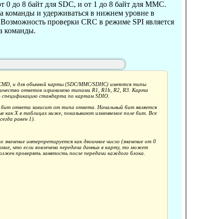
 от 0 до 8 байт для SDC, и от 1 до 8 байт для MMC.
а команды и удерживаться в нижнем уровне в
. Возможность проверки CRC в режиме SPI является
а команды.
анд CMD, и для обычной карты (SDC/MMC/SDHC) имеются типы
оличество ответов ограничено типами R1, R1b, R2, R3. Карта
ую спецификацию стандарта по картам SDIO.
а бит ответа зависит от типа ответа. Начальный бит является
ные как X в таблицах ниже, показывают изменяемое поле бит. Все
егда равен 1).
 значение интерпретируется как двоичное число (значение от 0
ание, что если вовлечена передача данных в карту, то может
должен проверять занятость после передачи каждого блока.