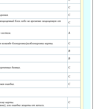
C
ирания.
C
 защищенный блок либо на временно защищенную от
C
а хостом.
A
в команде блокировки/разблокировки карты.
C
B
B
рректных данных.
C
C
тная ошибка.
C
мому карты.
C
ика), или ошибка защиты от записи.