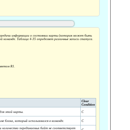
 передачи информации о состоянии карты (которая может быть
ной команде. Таблица 4-35 определяет различные записи статуса.
тветом R1.
Clear
Condition
для этой карты.
C
не блока, который использовался в команде.
C
ли количество передаваемых байт не соответствует
C