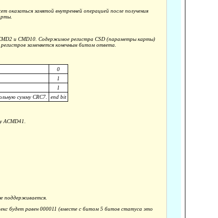
т оказаться занятой внутренней операцией после получения
арты.
ы CMD2 и CMD10. Содержимое регистра CSD (параметры карты)
х регистров заменяется конечным битом ответа.
0
1
1
ольную сумму CRC7.
end bit
ду ACMD41.
не поддерживается.
декс будет равен 000011 (вместе с битом 5 битов статуса это