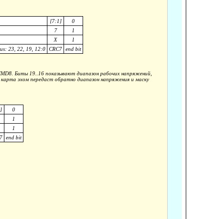
[7:1]
0
7
1
X
1
us: 23, 22, 19, 12:0
CRC7
end bit
MD8. Биты 19..16 показывают диапазон рабочих напряжений,
карта эхом передаст обратно диапазон напряжения и маску
]
0
1
1
7
end bit