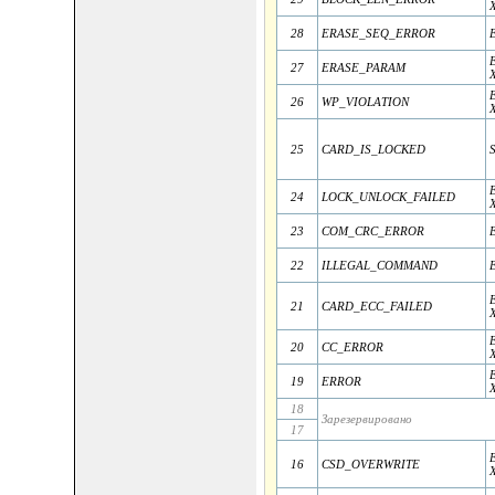
28
ERASE_SEQ_ERROR
27
ERASE_PARAM
26
WP_VIOLATION
25
CARD_IS_LOCKED
24
LOCK_UNLOCK_FAILED
23
COM_CRC_ERROR
22
ILLEGAL_COMMAND
21
CARD_ECC_FAILED
20
CC_ERROR
19
ERROR
18
Зарезервировано
17
16
CSD_OVERWRITE