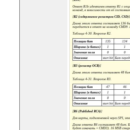
Ответ R1b идентичен ответу R1 с опци
команд, в зависимости от её состояни
[
R2 (содержимое регистров CID, CSD)
]
Длина этого ответа составляет 136 
передается в ответ на команду CMD9. 
Таблица 4-30. Response R2.
Позиции бит
135
134
Ширина (в битах)
1
1
Значение поля
0
0
Описание
start bit
Бит перед
[
R3 (регистр OCR)
]
Длина этого ответа составляет 48 бит.
Таблица 4-31. Response R3.
Позиции бит
47
46
Ширина (в битах)
1
1
Значение поля
0
0
Описание
start bit
Бит перед
[
R6 (Published RCA)
]
Для карты, подключенной через SPI, э
Длина ответа R6 составляет 48 бит. Б
будет означать = CMD3). 16 MSB старш