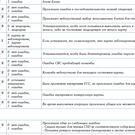
X
1: ошибка
длине блока.
0: нет ошибки,
E R
Произошла ошибка в последовательности команд стирания.
1: ошибка
E R
0: нет ошибки,
Произошел недопустимый выбор записываемых блоков для ст
X
1: ошибка
E R
0: не защищена,
Устанавливается, когда хост попытался выполнить запись в
X
1: защищена
записи, либо на постоянно защищенную от записи карту.
0: карта не
заблокирована,
S X
Если установлен, то сигнализирует, что карта заблокирован
1: карта
заблокирована
E R
0: нет ошибки,
Устанавливается, когда была детектирована ошибка пароля 
X
1: ошибка
0: нет ошибки,
E R
Ошибка CRC предыдущей команды.
1: ошибка
0: нет ошибки,
E R
Команда недопустима для текущего состояния карты.
1: ошибка
0: успешное
E R
завершение,
Была применена внутренняя ECC, но произошла ошибка для ко
X
1: ошибка
E R
0: нет ошибки,
Ошибка внутреннего контроллера карты.
X
1: ошибка
E R
0: нет ошибки,
Во время выполнения операции произошла общая или неизвес
X
1: ошибка
Произошла одна из следующих ошибок:
E R
0: нет ошибки,
- Секция только для чтения CSD не соответствует содержи
X
1: ошибка
- Попытка реверса копирования (копирование в место источн