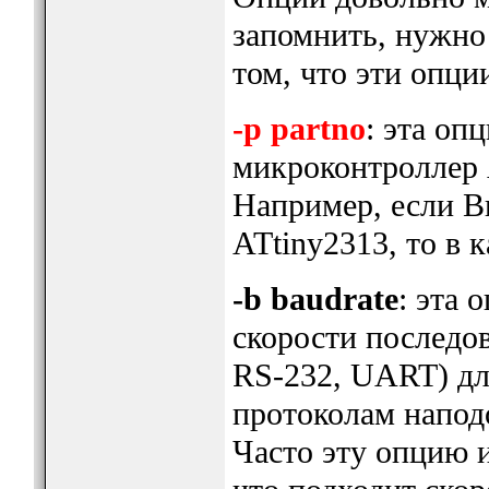
запомнить, нужно
том, что эти опци
-p partno
: эта оп
микроконтроллер 
Например, если В
ATtiny2313, то в к
-b baudrate
: эта 
скорости последо
RS-232, UART) дл
протоколам напо
Часто эту опцию и