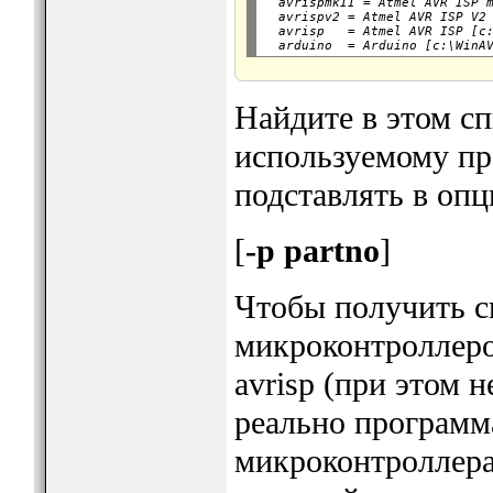
  avrispmkII = Atmel AVR ISP m
  avrispv2 = Atmel AVR ISP V2 
  avrisp   = Atmel AVR ISP [c:
Найдите в этом с
используемому пр
подставлять в опц
[
-p partno
]
Чтобы получить 
микроконтроллеро
avrisp (при этом 
реально программа
микроконтроллера.