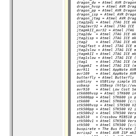
  dragon_dw = Atmel AVR Dragon
  dragon_hvsp = Atmel AVR Drag
  dragon_pp = Atmel AVR Dragon
  dragon_isp = Atmel AVR Drago
  dragon_jtag = Atmel AVR Drag
  jtag2pdi = Atmel JTAG ICE mk
  jtag2avr32 = Atmel JTAG ICE 
  jtagmkII_avr32 = Atmel JTAG 
  jtag2dw  = Atmel JTAG ICE mk
  jtag2isp = Atmel JTAG ICE mk
  jtag2    = Atmel JTAG ICE mk
  jtag2fast = Atmel JTAG ICE m
  jtag2slow = Atmel JTAG ICE m
  jtagmkII = Atmel JTAG ICE mk
  jtag1slow = Atmel JTAG ICE (
  jtag1    = Atmel JTAG ICE (m
  jtagmkI  = Atmel JTAG ICE (m
  avr911   = Atmel AppNote AVR
  avr109   = Atmel AppNote AVR
  butterfly = Atmel Butterfly 
  usbtiny  = USBtiny simple US
  usbasp   = USBasp (http://ww
  avr910   = Atmel Low Cost Se
  stk600hvsp = Atmel STK600 in
  stk600pp = Atmel STK600 in p
  stk600   = Atmel STK600 [c:\
  stk500hvsp = Atmel STK500 V2
  stk500pp = Atmel STK500 V2 i
  stk500v2 = Atmel STK500 Vers
  mib510   = Crossbow MIB510 p
  stk500v1 = Atmel STK500 Vers
  stk500   = Atmel STK500 [c:\
  buspirate = The Bus Pirate [
  avrisp2  = Atmel AVR ISP mkI