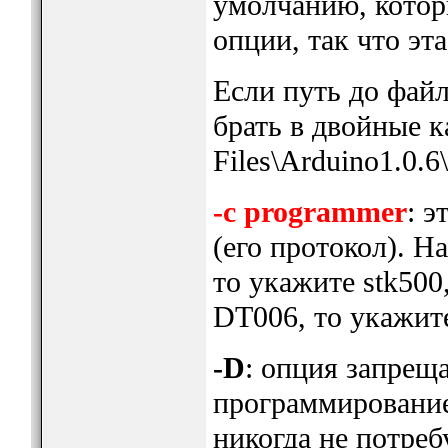
умолчанию, котор
опции, так что эт
Если путь до файл
брать в двойные 
Files\Arduino1.0.6\
-c programmer
: э
(его протокол). Н
то укажите stk500
DT006, то укажите 
-D
: опция запрещ
программирование
никогда не потреб