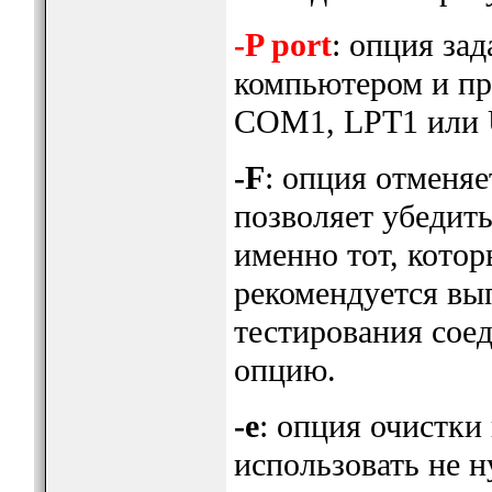
-P port
: опция за
компьютером и пр
COM1, LPT1 или 
-F
: опция отменяе
позволяет убедит
именно тот, кото
рекомендуется вы
тестирования соед
опцию.
-e
: опция очистки
использовать не 