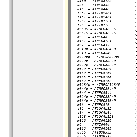
  m168 = ATMEGA168           [
  m88  = ATMEGA88            [
  m48  = ATMEGA48            [
  t861 = ATTINY861           [
  t461 = ATTINY461           [
  t261 = ATTINY261           [
  t26  = ATTINY26            [
  m8535 = ATMEGA8535         [
  m8515 = ATMEGA8515         [
  m8   = ATMEGA8             [
  m161 = ATMEGA161           [
  m32  = ATMEGA32            [
  m6490 = ATMEGA6490         [
  m649 = ATMEGA649           [
  m3290p = ATMEGA3290P       [
  m3290 = ATMEGA3290         [
  m329p = ATMEGA329P         [
  m329 = ATMEGA329           [
  m169 = ATMEGA169           [
  m163 = ATMEGA163           [
  m162 = ATMEGA162           [
  m1284p = ATMEGA1284P       [
  m644p = ATMEGA644P         [
  m644 = ATMEGA644           [
  m324p = ATMEGA324P         [
  m164p = ATMEGA164P         [
  m16  = ATMEGA16            [
  c32  = AT90CAN32           [
  c64  = AT90CAN64           [
  c128 = AT90CAN128          [
  m128 = ATMEGA128           [
  m64  = ATMEGA64            [
  m103 = ATMEGA103           [
  8535 = AT90S8535           [
  8515 = AT90S8515           [