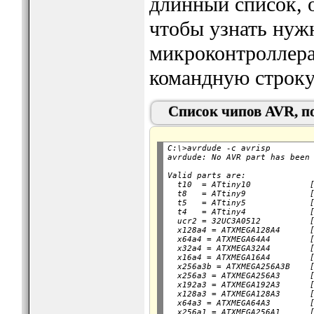
длинный список, о
чтобы узнать нуж
микроконтроллера,
командную строку 
Список чипов AVR, п
C:\>avrdude -c avrisp

avrdude: No AVR part has been
Valid parts are:

  t10  = ATtiny10            [
  t8   = ATtiny9             [
  t5   = ATtiny5             [
  t4   = ATtiny4             [
  ucr2 = 32UC3A0512          [
  x128a4 = ATXMEGA128A4      [
  x64a4 = ATXMEGA64A4        [
  x32a4 = ATXMEGA32A4        [
  x16a4 = ATXMEGA16A4        [
  x256a3b = ATXMEGA256A3B    [
  x256a3 = ATXMEGA256A3      [
  x192a3 = ATXMEGA192A3      [
  x128a3 = ATXMEGA128A3      [
  x64a3 = ATXMEGA64A3        [
  x256a1 = ATXMEGA256A1      [