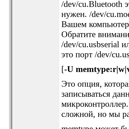
/dev/cu.Bluetooth 
нужен. /dev/cu.mo
Вашем компьютере
Обратите внимани
/dev/cu.usbserial 
это порт /dev/cu.
[
-U memtype:r|w|v
Это опция, котора
записываться дан
микроконтроллер.
сложной, но мы ра
memtype может быт