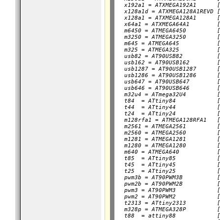
  x192a1 = ATXMEGA192A1      [
  x128a1d = ATXMEGA128A1REVD [
  x128a1 = ATXMEGA128A1      [
  x64a1 = ATXMEGA64A1        [
  m6450 = ATMEGA6450         [
  m3250 = ATMEGA3250         [
  m645 = ATMEGA645           [
  m325 = ATMEGA325           [
  usb82 = AT90USB82          [
  usb162 = AT90USB162        [
  usb1287 = AT90USB1287      [
  usb1286 = AT90USB1286      [
  usb647 = AT90USB647        [
  usb646 = AT90USB646        [
  m32u4 = ATmega32U4         [
  t84  = ATtiny84            [
  t44  = ATtiny44            [
  t24  = ATtiny24            [
  m128rfa1 = ATMEGA128RFA1   [
  m2561 = ATMEGA2561         [
  m2560 = ATMEGA2560         [
  m1281 = ATMEGA1281         [
  m1280 = ATMEGA1280         [
  m640 = ATMEGA640           [
  t85  = ATtiny85            [
  t45  = ATtiny45            [
  t25  = ATtiny25            [
  pwm3b = AT90PWM3B          [
  pwm2b = AT90PWM2B          [
  pwm3 = AT90PWM3            [
  pwm2 = AT90PWM2            [
  t2313 = ATtiny2313         [
  m328p = ATMEGA328P         [
  t88  = attiny88            [