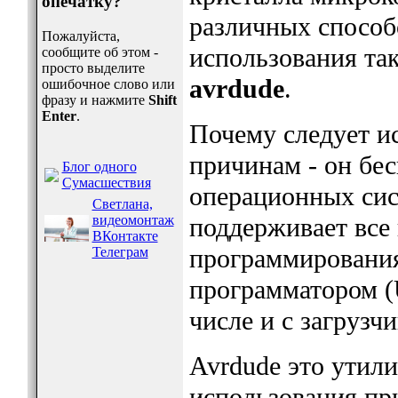
опечатку?
различных способо
Пожалуйста,
использования та
сообщите об этом -
просто выделите
avrdude
.
ошибочное слово или
фразу и нажмите
Shift
Enter
.
Почему следует и
причинам - он бес
Блог одного
Сумасшествия
операционных сис
Светлана,
видеомонтаж
поддерживает все
ВКонтакте
программирования.
Телеграм
программатором (U
числе и с загрузч
Avrdude это утили
использования пр