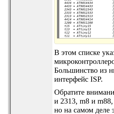
  4434 = AT90S4434           [
  4433 = AT90S4433           [
  2343 = AT90S2343           [
  2333 = AT90S2333           [
  2313 = AT90S2313           [
  4414 = AT90S4414           [
  1200 = AT90S1200           [
  t15  = ATtiny15            [
  t13  = ATtiny13            [
  t12  = ATtiny12            [
В этом списке ук
микроконтроллеров
Большинство из н
интерфейс ISP.
Обратите внимание
и 2313, m8 и m88,
но на самом деле 