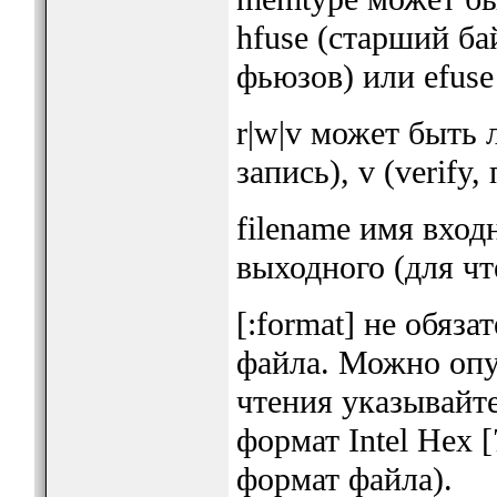
hfuse (старший ба
фьюзов) или efus
r|w|v может быть л
запись), v (verify,
filename имя вход
выходного (для чт
[:format] не обяз
файла. Можно опу
чтения указывайт
формат Intel Hex 
формат файла).