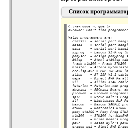
Список программатор
C:\>avrdude -c qwerty
avrdude: Can't find programme
Valid programmers are:

  c2n232i  = serial port bangi
  dasa3    = serial port bangi
  dasa     = serial port bangi
  siprog   = Lancos SI-Prog (h
  ponyser  = design ponyprog s
  89isp    = Atmel at89isp cab
  frank-stk200 = Frank STK200 
  blaster  = Altera ByteBlaste
  ere-isp-avr = ERE ISP-AVR (h
  atisp    = AT-ISP V1.1 cable
  dapa     = Direct AVR Parall
  xil      = Xilinx JTAG cable
  futurlec = Futurlec.com prog
  abcmini  = ABCmini Board, ak
  picoweb  = Picoweb Programmi
  sp12     = Steve Bolt's Prog
  alf      = Nightshade ALF-Pg
  bascom   = Bascom SAMPLE pro
  dt006    = Dontronics DT006

  pony-stk200 = Pony Prog STK2
  stk200   = STK200 [c:\WinAVR
  bsd      = Brian Dean's Prog
  pavr     = Jason Kyle's pAVR
  dragon_pdi = Atmel AVR Drago