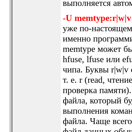
выполняется авто
-U memtype:r|w|v:
уже по-настоящему
именно программи
memtype может быт
hfuse, lfuse или 
чипа. Буквы r|w|v
т. е. r (read, чтени
проверка памяти).
файла, который бу
выполнения команд
файла. Чаще всего
файл данных обыч