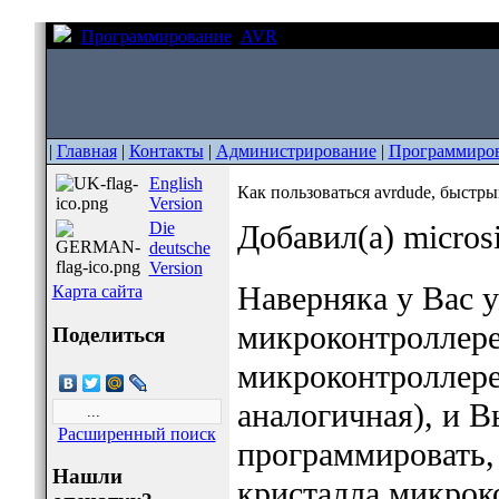
Программирование
AVR
Как пользоваться avrdude, 
|
Главная
|
Контакты
|
Администрирование
|
Программиро
English
Как пользоваться avrdude, быстры
Version
Die
Добавил(а) micros
deutsche
Version
Наверняка у Вас у
Карта сайта
микроконтроллер
Поделиться
микроконтроллере
аналогичная), и В
Расширенный поиск
программировать, 
Нашли
кристалла микрок