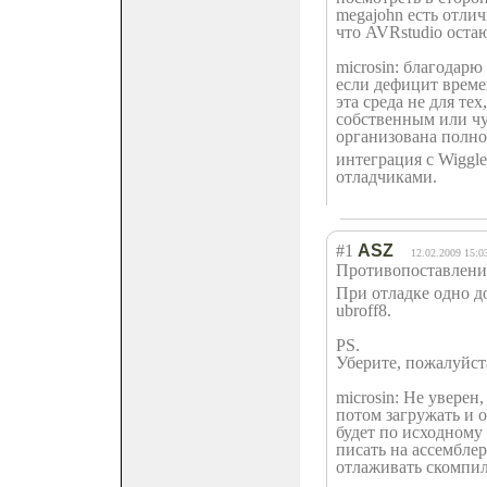
megajohn есть отлич
что AVRstudio остаю
microsin: благодарю
если дефицит време
эта среда не для те
собственным или чу
организована полн
интеграция с Wiggl
отладчиками.
#1
ASZ
12.02.2009 15:0
Противопоставле
ни
При отладке одно д
ubroff8.
PS.
Уберите, пожалуйста
microsin: Не уверен,
потом загружать и о
будет по исходному 
писать на ассембле
отлаживать скомпи