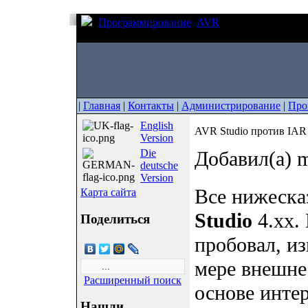
Программирование
AVR
AVR Studio проти
выбрать?
|
Главная
|
Контакты
|
Администрирование
|
Про
English
AVR Studio против IAR
Version
Die
Добавил(а) m
deutsche
Version
Все нижеска
Карта сайта
Studio
4.xx.
Поделиться
пробовал, и
мере внешне
Расширенный поиск
основе инте
Нашли