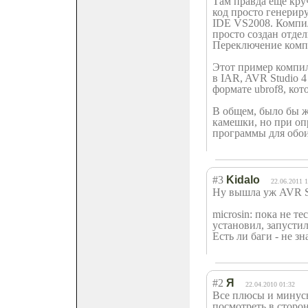
Там правда ещё круч
код просто генерир
IDE VS2008. Компи
просто создан отдел
Переключение компи
Этот пример компил
в IAR, AVR Studio 4
формате ubrof8, ко
В общем, было бы ж
камешки, но при о
программы для обои
#3
Kidalo
22.06.2011 1
Ну вышла уж AVR S
microsin: пока не т
установил, запустил
Есть ли баги - не з
#2
Я
22.04.2010 01:32
Все плюсы и минусы
посмотреть в сторону