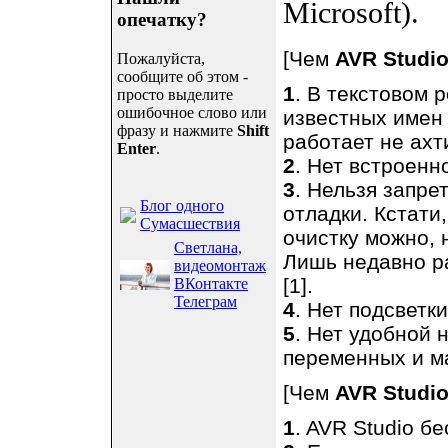
Microsoft).
опечатку?
[Чем
AVR Studi
Пожалуйста,
сообщите об этом -
1
. В текстовом 
просто выделите
ошибочное слово или
известных имен 
фразу и нажмите
Shift
работает не ахт
Enter
.
2
. Нет встроенн
3
. Нельзя запре
Блог одного
отладки. Кстати
Сумасшествия
очистку можно, 
Светлана,
Лишь недавно ра
видеомонтаж
[1].
ВКонтакте
Телеграм
4
. Нет подсветк
5
. Нет удобной 
переменных и макр
[Чем
AVR Studi
1
. AVR Studio б