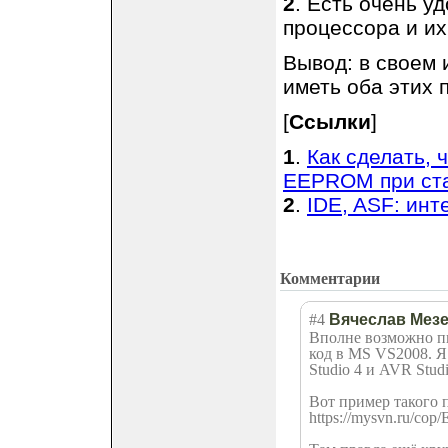
2
. Есть очень у
процессора и их
Вывод: в своем
иметь оба этих 
[
Ссылки
]
1
.
Как сделать, 
EEPROM при ста
2
.
IDE, ASF: ин
Комментарии
#4
Вячеслав Мез
Вполне возможно пи
код в MS VS2008. Я
Studio 4 и AVR Studi
Вот пример такого 
https://mysvn.ru/cop