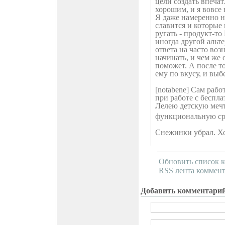
цели создать впеча
хорошим, и я вовсе
Я даже намеренно н
славится и которые 
ругать - продукт-т
иногда другой альте
ответа на часто во
начинать, и чем же
поможет. А после то
ему по вкусу, и выбе
[notabene] Сам рабо
при работе с беспл
Лелею детскую мечт
функциональную сред
Снежинки убрал. Хот
Обновить список 
RSS лента коммент
Добавить комментари