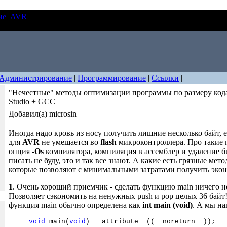
ие
AVR
"Нечестные" методы оптимизации программы по разме
dio + GCC
Администрирование
|
Программирование
|
Ссылки
|
"Нечестные" методы оптимизации программы по размеру код
Studio + GCC
Добавил(а) microsin
Иногда надо кровь из носу получить лишние несколько байт, 
для
AVR
не умещается во
flash
микроконтроллера. Про такие 
опция
-Os
компилятора, компиляция в ассемблер и удаление 
писать не буду, это и так все знают. А какие есть грязные ме
которые позволяют с минимальными затратами получить экон
1
. Очень хороший приемчик - сделать функцию main ничего 
Позволяет сэкономить на ненужных push и pop целых 36 бай
функция main обычно определена как
int main (void)
. А мы н
void
main(
void
) __attribute__((__noreturn__));