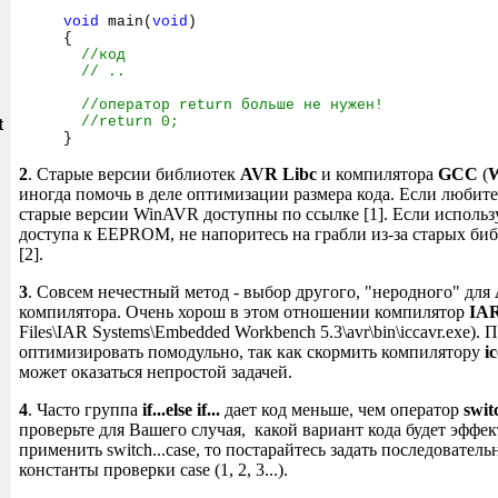
void
main(
void
)
{
//код
// ..
и
//оператор return больше не нужен!
//return 0;
t
}
2
. Старые версии библиотек
AVR Libc
и компилятора
GCC
(
иногда помочь в деле оптимизации размера кода. Если любите 
старые версии WinAVR доступны по ссылке [1]. Если использ
доступа к EEPROM, не напоритесь на грабли из-за старых биб
[2].
3
. Совсем нечестный метод - выбор другого, "неродного" для
компилятора. Очень хорош в этом отношении компилятор
IA
Files\IAR Systems\Embedded Workbench 5.3\avr\bin\iccavr.exe).
оптимизировать помодульно, так как скормить компилятору
i
может оказаться непростой задачей.
4
. Часто группа
if...else if...
дает код меньше, чем оператор
swit
проверьте для Вашего случая, какой вариант кода будет эффе
применить switch...case, то постарайтесь задать последовател
константы проверки case (1, 2, 3...).