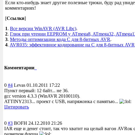
Если кто-нибудь знает другие полезные трюки, буду рад увиде
комментариях!
[
Ссылки
]
1
.
Все версии WinAVR (AVR Libc)
.
2
.
Глюк при чтении EEPROM у ATmega8, ATmega32, ATmega1
3
.
Методы оптимизации кода C для 8-битных AVR
.
4
.
AVR035: эффективное кодирование на C для 8-битных AVR
Комментарии
0
#4
Levas
01.10.2011 17:22
Пункт первый: 12 байт... не 36.
gcc version 4.3.3 (WinAVR 20100110).
ATTINY2313... проект с USB, напряжонка с памятью...
Цитировать
0
#3
BOFH
24.12.2010 21:26
IAR еще и денег стоит, так что хватит на целый вагон AVRок
размером флеша