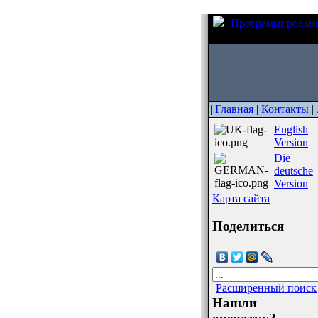
Программирован
кода в среде AVR Stu
|
Главная
|
Контакты
|
English
Version
Die
deutsche
Version
Карта сайта
Поделиться
Расширенный поиск
Нашли