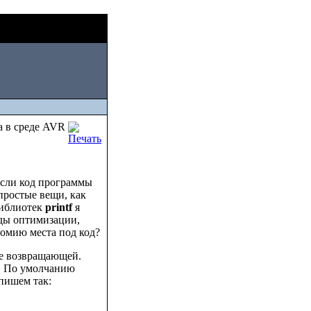
Thu, August 06
ру
2026
а в среде AVR
если код программы
простые вещи, как
библиотек
printf
я
тоды оптимизации,
омию места под код?
не возвращающей.
т! По умолчанию
апишем так: