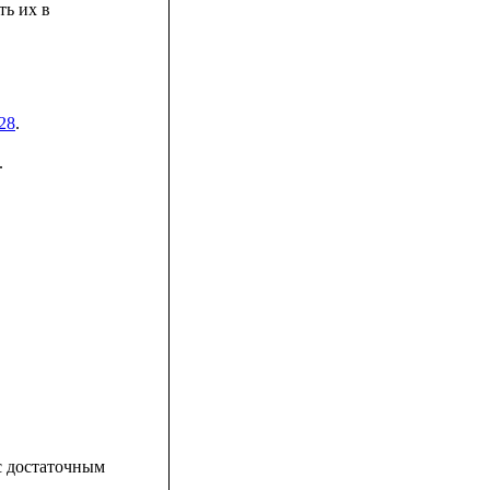
ть их в
28
.
.
 с достаточным