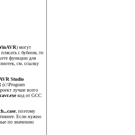
WinAVR
) могут
плясать с бубном, то
уете функции для
лиотек, см. ссылку
AVR Studio
R
(c:\Program
 Проект лучше всего
ccavr.exe
код от GCC
ch...case
, поэтому
ктивнее. Если нужно
ьные по значению