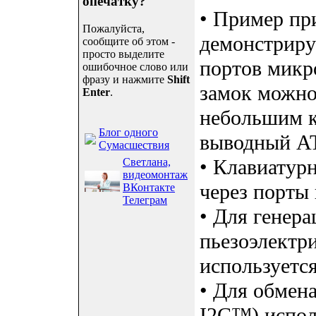
опечатку?
• Пример пр
Пожалуйста,
демонстриру
сообщите об этом -
просто выделите
портов микр
ошибочное слово или
фразу и нажмите
Shift
замок можно
Enter
.
небольшим к
Блог одного
выводный AT
Сумасшествия
• Клавиатур
Светлана,
видеомонтаж
через порты 
ВКонтакте
Телеграм
• Для генера
пьезоэлектр
используется
• Для обмен
I2C™) испол