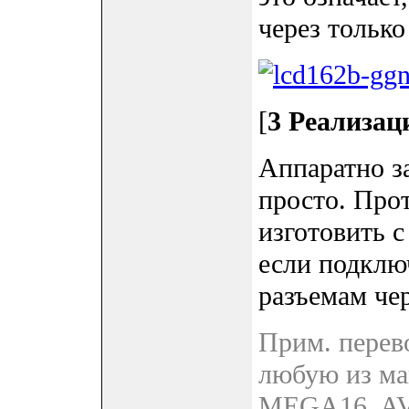
через только
[
3 Реализац
Аппаратно з
просто. Про
изготовить 
если подклю
разъемам че
Прим. перев
любую из м
MEGA16, A