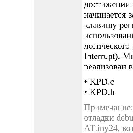
достижении 
начинается з
клавишу рег
использован
логического 
Interrupt). 
реализован в
• KPD.c
• KPD.h
Примечание:
отладки deb
ATtiny24, ко