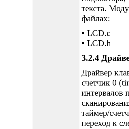
текста. Мод
файлах:
• LCD.c
• LCD.h
3.2.4 Драйв
Драйвер кла
счетчик 0 (ti
интервалов 
сканирования
таймер/счет
переход к с