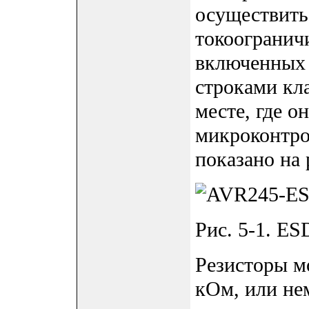
осуществить
токоогранич
включенных 
строками кл
месте, где о
микроконтрол
показано на
Рис. 5-1. ES
Резисторы м
кОм, или не