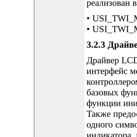
реализован в
• USI_TWI_M
• USI_TWI_M
3.2.3 Драй
Драйвер LCD
интерфейс м
контроллеро
базовых фун
функции ини
Также предо
одного симво
индикатора, 