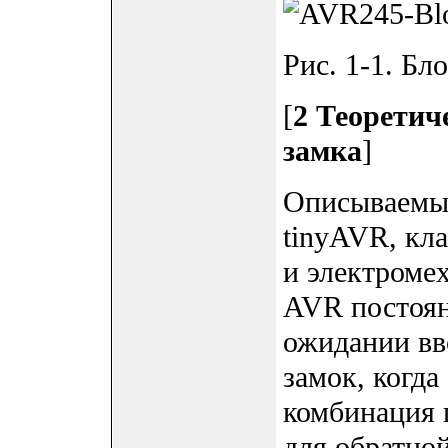
Рис. 1-1. Бл
[
2 Теоретич
замка
]
Описываемый
tinyAVR, кл
и электроме
AVR постоян
ожидании вво
замок, когда
комбинация 
для обратно