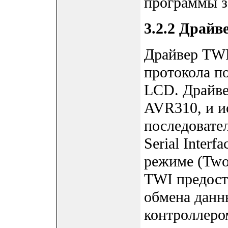
программы з
3.2.2 Драйв
Драйвер TWI
протокола п
LCD. Драйве
AVR310, и и
последовате
Serial Inter
режиме (Two
TWI предост
обмена данн
контроллеро