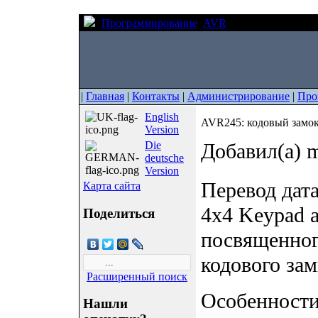
Программирование
AVR
AVR245: кодовый 
|
Главная
|
Контакты
|
Администрирование
|
Про
English
AVR245: кодовый замок
Version
Die
Добавил(а) m
deutsche
Version
Перевод дат
Карта сайта
4x4 Keypad a
Поделиться
посвященног
кодового за
Расширенный поиск
Особенности
Нашли