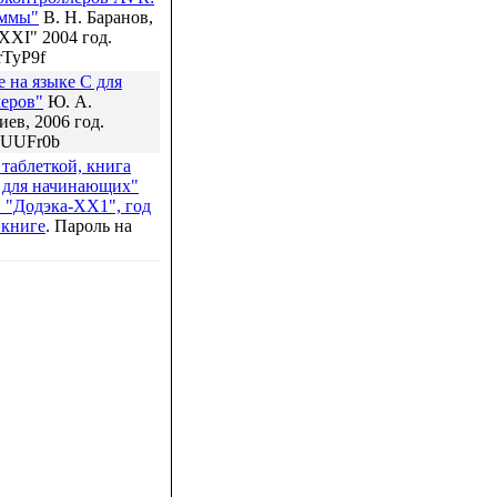
аммы"
В. Н. Баранов,
XXI" 2004 год.
rTyP9f
 на языке С для
еров"
Ю. А.
ев, 2006 год.
SUUFr0b
 таблеткой, книга
 для начинающих"
. "Додэка-ХХ1", год
 книге
. Пароль на