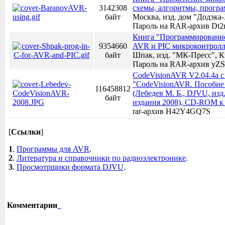
3142308
схемы, алгоритмы, прогр
байт
Москва, изд. дом "Додэка-
Пароль на RAR-архив Dt2
Книга "Программирование
9354660
AVR и PIC микроконтролл
байт
Шпак, изд. "МК-Пресс", Ки
Пароль на RAR-архив yZ
CodeVisionAVR V2.04.4a с
"CodeVisionAVR. Пособие
116458812
(Лебедев М. Б., DJVU, изд
байт
издания 2008), CD-ROM к
rar-архив H42Y4GQ7S
[
Ссылки
]
1
.
Программы для AVR
.
2
.
Литература и справочники по радиоэлектронике
.
3
.
Просмотрщики формата DJVU
.
Комментарии