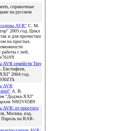
heets, справочные
даже на русском
роллеры AVR"
С. М.
ор" 2005 год. Цикл
 так и для прочистки
гом на простых
озможности
работы с ней.
3v7619Y
 AVR семейств Tiny
. Евстифеев,
XXI" 2004 год.
S930ZTk
ры AVR
tmel"
А. В.
дом "Додэка-XXI"
-архив N8f2V65B9
 AVR: от простого
в, Москва, изд.
 Пароль на RAR-
оконтроллеров AVR: