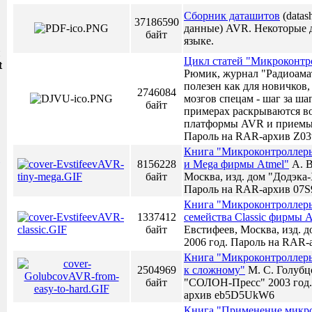
Сборник даташитов
(datas
37186590
данные) AVR. Некоторые 
байт
языке.
и
Цикл статей "Микроконт
t
Рюмик, журнал "Радиоамат
полезен как для новичков,
2746084
мозгов спецам - шаг за ша
байт
примерах раскрываются в
платформы AVR и приемы 
Пароль на RAR-архив Z0
Книга "Микроконтроллеры
8156228
и Mega фирмы Atmel"
А. В
байт
Москва, изд. дом "Додэка-
Пароль на RAR-архив 07
Книга "Микроконтролле
1337412
семейства Classic фирмы A
байт
Евстифеев, Москва, изд. 
2006 год. Пароль на RAR
Книга "Микроконтроллеры
2504969
к сложному"
М. С. Голубцо
байт
"СОЛОН-Пресс" 2003 год.
архив eb5D5UkW6
Книга "Применение микр