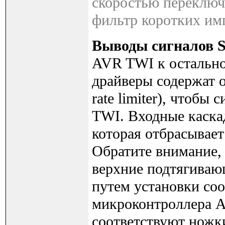
скоростью переключе
фильтр коротких имп
Выводы сигналов 
AVR TWI к остально
драйверы содержат о
rate limiter), чтоб
TWI. Входные каска
которая отбрасывает
Обратите внимание,
верхние подтягиваю
путем установки со
микроконтроллера 
соответствуют ножки