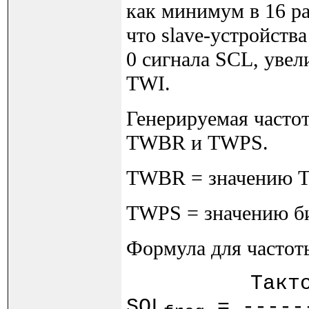
как минимум в 16 ра
что slave-устройств
0 сигнала SCL, уве
TWI.
Генерируемая часто
TWBR и TWPS.
TWBR = значению TWI
TWPS = значению бит
Формула для частот
Тактовая 
SQL
= ------