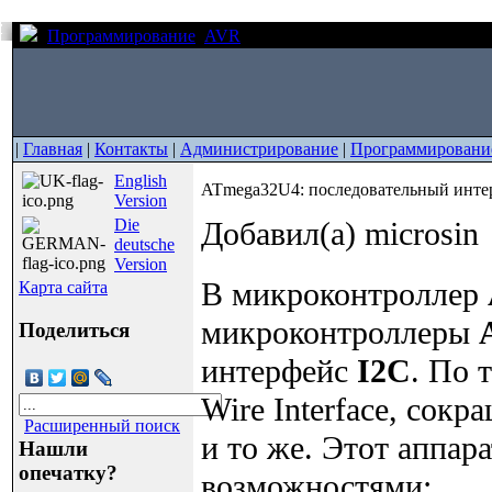
Программирование
AVR
ATmega32U4: последовательный
|
Главная
|
Контакты
|
Администрирование
|
Программировани
English
ATmega32U4: последовательный инте
Version
Die
Добавил(а) microsin
deutsche
Version
В микроконтроллер
Карта сайта
микроконтроллеры
Поделиться
интерфейс
I2C
. По 
Wire Interface, сок
Расширенный поиск
и то же. Этот аппа
Нашли
опечатку?
возможностями: