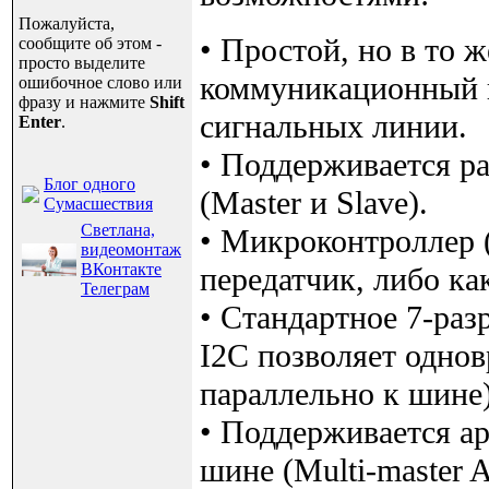
Пожалуйста,
• Простой, но в то 
сообщите об этом -
просто выделите
коммуникационный и
ошибочное слово или
фразу и нажмите
Shift
сигнальных линии.
Enter
.
• Поддерживается р
Блог одного
(Master и Slave).
Сумасшествия
Светлана,
• Микроконтроллер 
видеомонтаж
ВКонтакте
передатчик, либо ка
Телеграм
• Стандартное 7-ра
I2C позволяет одно
параллельно к шине)
• Поддерживается а
шине (Multi-master Ar