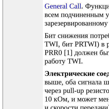
General Call
. Функци
всем подчиненным у
зарезервированному 
Бит снижения потре
TWI, бит PRTWI) в ре
PRR0 [1] должен быт
работу TWI.
Электрические сое
выше, оба сигнала 
через pull-up резис
10 кОм, и может ме
и скорости передач