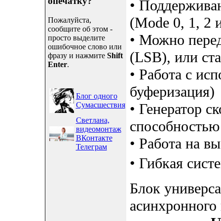
опечатку?
• Поддерживаю
(Mode 0, 1, 2 и
Пожалуйста,
сообщите об этом -
• Можно пере
просто выделите
ошибочное слово или
(LSB), или с
фразу и нажмите
Shift
Enter
.
• Работа с ис
буферизация)
Блог одного
Сумасшествия
• Генератор с
Светлана,
способностью
видеомонтаж
ВКонтакте
• Работа на вы
Телеграм
• Гибкая сист
Блок универса
асинхронного