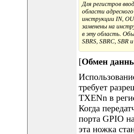
Для регистров вво
области адресного
инструкции IN, OU
заменены на инстр
в эту область. Об
SBRS, SBRC, SBR и
[
Обмен данн
Использован
требует разреш
TXENn в регис
Когда передат
порта GPIO на
эта ножка ста