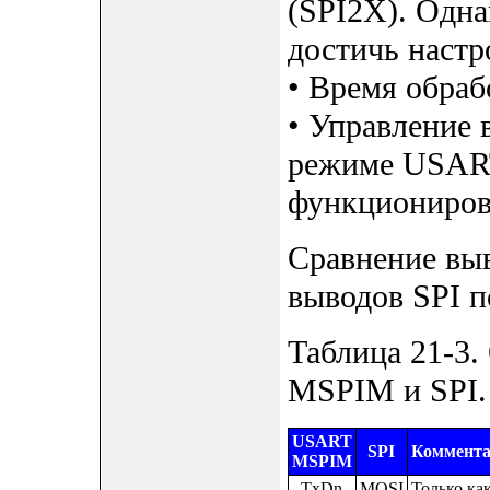
(SPI2X). Одна
достичь наст
• Время обраб
• Управление 
режиме USART
функционирова
Сравнение вы
выводов SPI п
Таблица 21-3
MSPIM и SPI.
USART
SPI
Коммент
MSPIM
TxDn
MOSI
Только ка