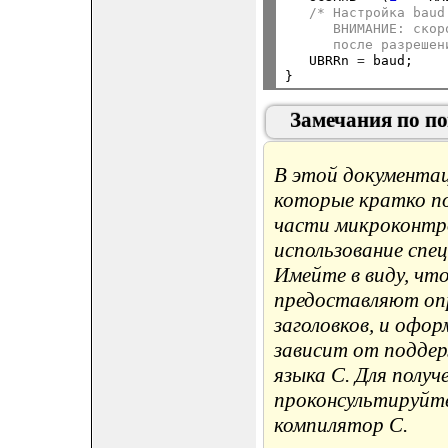
/* Настройка baud
      ВНИМАНИЕ: скор
      после разрешен

   UBRRn 
=
 baud;

Замечания по по
В этой документа
которые кратко по
части микроконтр
использование спе
Имейте в виду, чт
предоставляют опр
заголовков, и офо
зависит от подде
языка C. Для полу
проконсультируйте
компилятор C.