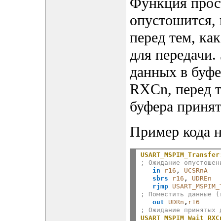
Функция прост
опустошится,
перед тем, ка
для передачи.
данных в буфе
RXCn, перед т
буфера принят
Пример кода н
USART_MSPIM_Transfer
; Ожидание опустошен
in
r16
, 
UCSRnA
sbrs
r16
, 
UDREn
rjmp
USART_MSPIM_
; Поместить данные (
out
UDRn
,
r16
; Ожидание принятых 
USART_MSPIM_Wait_RXC