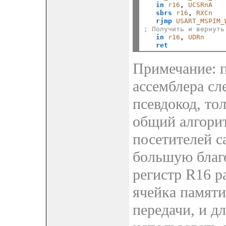
in
r16
, 
UCSRnA
sbrs
r16
, 
RXCn
rjmp
USART_MSPIM_
; Получить и вернуть
in
r16
, 
UDRn
ret
Примечание: 
ассемблера сл
псевдокод, т
общий алгорит
посетителей с
большую благо
регистр R16 р
ячейка памяти
передачи, и д