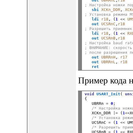
out
UBRRnL
,
r18
; Настройка ножки по
sbi
XCKn_DDR
, 
XCK
; Установка режима M
ldi
r18
, (
1
<<
UM
out
UCSRnC
,
r18
; Разрешить приемник
ldi
r18
, (
1
<<
RX
out
UCSRnB
,
r18
; Настройка baud rat
; ВНИМАНИЕ: скорость
; после разрешения п
out
UBRRnH
, 
r17
out
UBRRnL
, 
r18
ret
Пример кода н
void
USART_Init
( 
uns
{

   UBRRn 
=
0
;

/* Настройка ножк
   XCKn_DDR 
|=
 (
1
<<
X
/* Установка режи
   UCSRnC 
=
 (
1
<<
 UM
/* Разрешить прие
   UCSRnB 
=
 (
1
<<
 RX