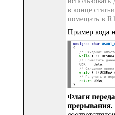
использовать 
в конце стать
помещать в R
Пример кода н
unsigned
char
USART_
{

/* Ожидание опуст
while
 ( 
!
( UCSRnA
/* Поместить данн
   UDRn 
=
 data;

/* Ожидание приня
while
 ( 
!
(UCSRnA 
/* Получить и вер
return
 UDRn;

Флаги переда
прерывания
.
соответствую