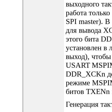
выходного такт
работа только
SPI master). 
для вывода X
этого бита D
установлен в л
выход), чтобы
USART MSPIM.
DDR_XCKn до
режиме MSPIM 
битов TXENn 
Генерация та