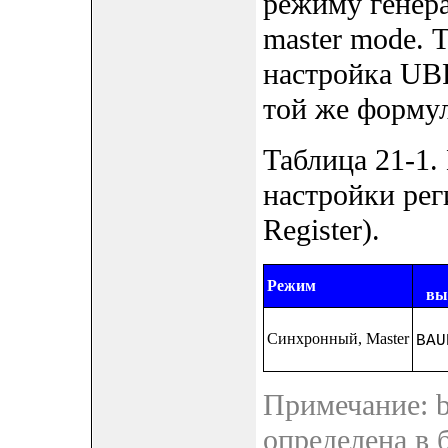
режиму генер
master mode. Т
настройка UB
той же формул
Таблица 21-1
настройки рег
Register).
Режим
вы
Синхронный, Master
BAU
2
Примечание: ba
определена в б