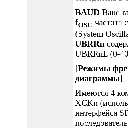
BAUD
Baud ra
f
частота с
OSC
(System Oscilla
UBRRn
содер
UBRRnL (0-40
[
Режимы фрей
диаграммы
]
Имеются 4 ко
XCKn (использ
интерфейса SP
последовател