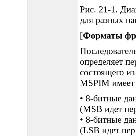
Рис. 21-1. Д
для разных н
[
Форматы фр
Последовател
определяет пе
состоящего и
MSPIM имеет 
• 8-битные да
(MSB идет пе
• 8-битные д
(LSB идет пе