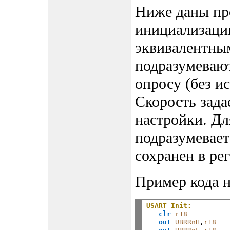
Ниже даны пр
инициализации
эквивалентны
подразумеваю
опросу (без и
Скорость зада
настройки. Дл
подразумеваетс
сохранен в рег
Пример кода н
USART_Init:
clr
r18
out
UBRRnH
,
r18