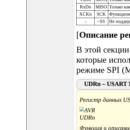
RxDn
MISO
Только ка
XCKn
SCK
Функцион
-
~SS
Не подде
[
Описание ре
В этой секци
которые испо
режиме SPI (
UDRn – USART M
Регистр данных U
Функция и описани