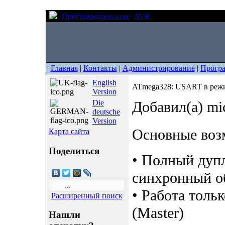
Программирование
AVR
ATmega328: USART 
|
Главная
|
Контакты
|
Администрирование
|
Прогр
English
ATmega328: USART в реж
Version
Die
Добавил(а) mi
deutsche
Version
Основные воз
Карта сайта
Поделиться
• Полный дупл
синхронный о
• Работа толь
Расширенный поиск
(Master)
Нашли