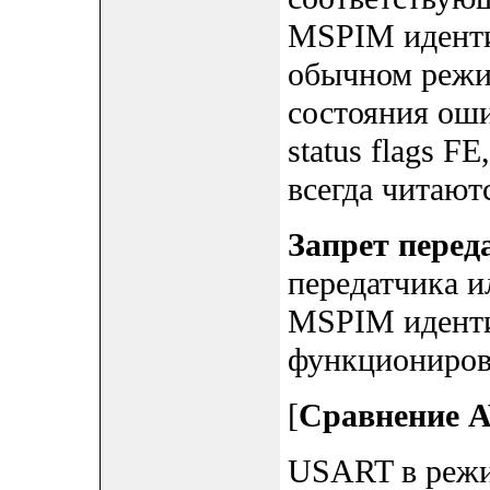
MSPIM иденти
обычном режи
состояния оши
status flags F
всегда читаютс
Запрет перед
передатчика 
MSPIM иденти
функциониро
[
Сравнение 
USART в реж